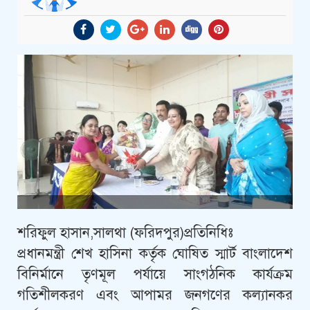
শরিফুল হাসান,সালথা (ফ‌রিদপুর)প্রতি‌নি‌ধিঃ
প্রধানমন্ত্রী শেখ হা‌সিনা কর্তৃক ঘো‌ষিত স্মার্ট বাংলা‌দেশ
বি‌নির্মা‌নে তৃণমূল পর্যা‌য়ে সাংগঠ‌নিক কার্যক্রম
গ‌তিশীলকরণ এবং আপামর জনগ‌ণের কল‌্যানকর