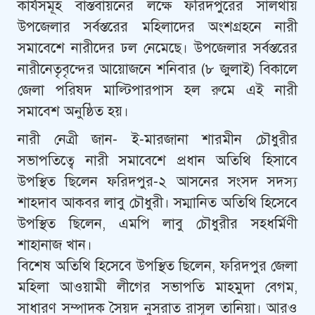
কার্যসমূহ বাস্তবায়‌নের ল‌ক্ষে ফ‌রিদপু‌রের সালথায়
উপ‌জেলার সর্বস্ত‌রের ম‌হিলা‌দের অংশগ্রহ‌নে নারী
সমা‌বে‌শে নারী‌দের ঢল নে‌মে‌ছে। উপ‌জেলার সর্বস্ত‌রের
নারী‌নেতৃবৃ‌ন্দের আ‌য়োজ‌নে শ‌নিবার (৮ জুলাই) বিকা‌লে
জেলা প‌রিষদ মা‌ল্টিপারপাস হল রু‌মে এই নারী
সমা‌বেশ অনু‌ষ্ঠিত হয়।
নারী নেত্রী জান- ই-মারজানা শারমীন চৌধুরীর
সভাপতিত্বে নারী সমা‌বে‌শে প্রধান অতিথি হিসাবে
উপস্থিত ছিলেন ফরিদপুর-২ আসনের সংসদ সদস্য
শাহদাব আকবর লাবু চৌধুরী। সম্মা‌নিত অ‌তি‌থি হি‌সে‌বে
উপ‌স্থিত ছি‌লেন, এম‌পি লাবু চৌধুরীর সহধর্মিণী
শাহানাজ খান।
‌বি‌শেষ অ‌তি‌থি হি‌সে‌বে উপ‌স্থিত ছি‌লেন, ফরিদপুর জেলা
মহিলা আওয়ামী লীগের সভাপতি মাহমুদা বেগম,
সাধারণ সম্পাদক সৈয়দ নুসরাত রাসূল তানিয়া। আরও