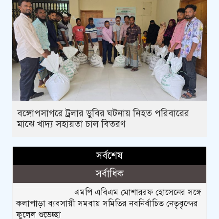
বঙ্গোপসাগরে ট্রলার ডুবির ঘটনায় নিহত পরিবারের
মাঝে খাদ্য সহায়তা চাল বিতরণ
সর্বশেষ
সর্বাধিক
এমপি এবিএম মোশাররফ হোসেনের সঙ্গে
কলাপাড়া ব্যবসায়ী সমবায় সমিতির নবনির্বাচিত নেতৃবৃন্দের
ফুলেল শুভেচ্ছা