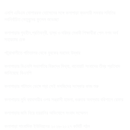
এমপি এবিএম মোশাররফ হোসেনের সঙ্গে কলাপাড়া ব্যবসায়ী সমবায় সমিতির
নবনির্বাচিত নেতৃবৃন্দের ফুলেল শুভেচ্ছা
কলাপাড়ায় গৃহহীন,প্রতিবন্ধী, দুস্থ ও দরিদ্র মেধাবী শিক্ষার্থীরা পেল নগদ অর্থ
সহায়তার চেক
পটুয়াখালীতে পতিতালয় থেকে যুবকের মরদেহ উদ্ধার
কলাপাড়ায় বিএনপি সভাপতির বিরুদ্ধে মিথ্যা, বানোয়াট সংবাদের তীব্র প্রতিবাদ
জানিয়েছে বিএনপি
কলাপাড়ায় পাটাতন ভেঙ্গে পড়া সেই মসজিদের সংস্কার কাজ শুরু
কলাপাড়ায় মুদি ব্যাবসায়ীর ওপর সন্ত্রাসী হামলা, গুরুতর অবস্থায় বরিশালে রেফার
কলাপাড়ায় জমি নিয়ে হয়রানির অভিযোগে সংবাদ সম্মেলন
কলাপাড়া সাংবাদিক ইউনিয়নের ২০২৬-২০২৭ কমিটি গঠন