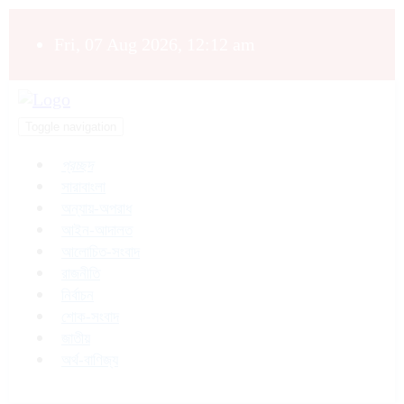
Fri, 07 Aug 2026, 12:12 am
Toggle navigation
প্রচ্ছদ
সারাবাংলা
অন্যায়-অপরাধ
আইন-আদালত
আলোচিত-সংবাদ
রাজনীতি
নির্বাচন
শোক-সংবাদ
জাতীয়
অর্থ-বাণিজ্য