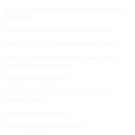
কলাপাড়ায় সত্তোরোর্ধ বৃদ্ধকে হত্যার ঘটনায় জড়িত সন্ত্রাসীদের গ্রেফতারের
দাবিতে মানববন্ধন
কলাপাড়ায় অনিয়মের তদন্তে সরকারি কর্মকর্তাকে বাঁধা দেয়ার অভিযোগ
বরগুনায় হত্যা-কাণ্ডের পর ধর্ষণ করার ঘটনায় মাদ্রাসা শিক্ষক গ্রেপ্তার
বরগুনায় পর্ণোগ্রাফীসহ নারী ও শিশু নির্যাতন আইনের মামলার ওয়ারেন্টভুক্ত
পলাতক আসামী’কে গ্রেফতার করেছে র‌্যাব-১
কলাপাড়ায় গৃহবধূর ঝুলন্ত মরদেহ উদ্ধার
কলাপাড়ায় দুর্বৃত্তের হামলায় গুরুতর আহত ব্রিক ব্যাবসায়ী রেজাউল
শিকদার,বরিশালে রেফার
কলাপাড়ায় বিয়ের অনুষ্ঠানে হামলা, আহত ১
বরগুনা পৌর স্বেচ্ছাসেবক লীগের পূর্ণাঙ্গ কমিটি গঠন