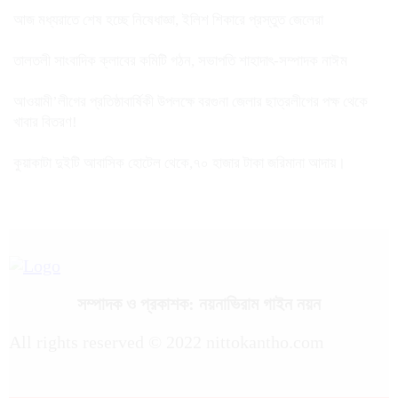
আজ মধ্যরাতে শেষ হচ্ছে নিষেধাজ্ঞা, ইলিশ শিকারে প্রস্তুত জেলেরা
তালতলী সাংবাদিক ক্লাবের কমিটি গঠন, সভাপতি শাহাদাৎ-সম্পাদক নাঈম
আওয়ামী’লীগের প্রতিষ্ঠাবার্ষিকী উপলক্ষে বরগুনা জেলার ছাত্রলীগের পক্ষ থেকে
খাবার বিতরণ!
কুয়াকাটা দুইটি আবাসিক হোটেল থেকে,৭০ হাজার টাকা জরিমানা আদায়।
সম্পাদক ও প্রকাশক: নয়নাভিরাম গাইন নয়ন
All rights reserved © 2022 nittokantho.com