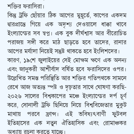
শক্তির ফরাসিরা।
​কিন্তু ট্রফি ছোঁয়ার ঠিক আগের মুহূর্তে, কাপের একদম
দ্বারপ্রান্তে গিয়ে এক অদৃশ্য দেওয়ালে ধাক্কা খাবে
ইংল্যান্ডের সব স্বপ্ন। এক বুক দীর্ঘশ্বাস আর বীরোচিত
পরাজয় সঙ্গী করে মাঠ ছাড়তে হবে তাদের, রানার
আপের মর্যাদা নিয়েই সন্তুষ্ট থাকতে হবে ইংলিশদের।
​কারণ, ১৯শে জুলাইয়ের সেই মোক্ষম ক্ষণে এক অনন্য
এবং জাদুকরী আশীর্বাদ বর্ষিত হবে ফরাসিদের ওপর।
উল্লেখিত সমস্ত পরিস্থিতি আর শক্তির গতিপথকে সামনে
রেখে আজ অত্যন্ত স্পষ্ট ও দৃঢ়তার সাথে ঘোষণা করছি-
২০২৬ সালের বিশ্বকাপের মঞ্চে ইংল্যান্ডের দর্প চূর্ণ
করে, সোনালী ট্রফি ছিনিয়ে নিয়ে বিশ্ববিজেতার মুকুট
মাথায় পরবে ফ্রান্স। এই ভবিষ্যৎবাণী ফুটবল
ইতিহাসের এক নতুন ঐতিহাসিক এবং রোমাঞ্চকর
অধ্যায় রচনা করতে যাচ্ছে।