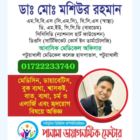
কলাপাড়ায় গৃহহীন,প্রতিবন্ধী, দুস্থ ও দরিদ্র
মেধাবী শিক্ষার্থীরা পেল নগদ অর্থ
সহায়তার চেক
পটুয়াখালীতে পতিতালয় থেকে যুবকের
মরদেহ উদ্ধার
কলাপাড়ায় বিএনপি সভাপতির বিরুদ্ধে
মিথ্যা, বানোয়াট সংবাদের তীব্র প্রতিবাদ
জানিয়েছে বিএনপি
কলাপাড়ায় পাটাতন ভেঙ্গে পড়া সেই
মসজিদের সংস্কার কাজ শুরু
কলাপাড়ায় মুদি ব্যাবসায়ীর ওপর সন্ত্রাসী
হামলা, গুরুতর অবস্থায় বরিশালে রেফার
কলাপাড়ায় জমি নিয়ে হয়রানির অভিযোগে
সংবাদ সম্মেলন