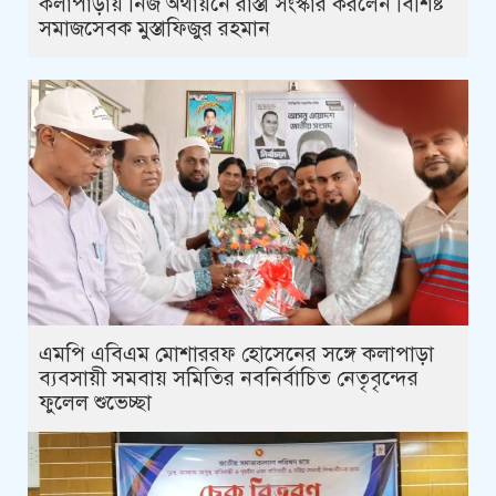
কলাপাড়ায় নিজ অর্থায়নে রাস্তা সংস্কার করলেন বিশিষ্ট
সমাজসেবক মুস্তাফিজুর রহমান
এমপি এবিএম মোশাররফ হোসেনের সঙ্গে কলাপাড়া
ব্যবসায়ী সমবায় সমিতির নবনির্বাচিত নেতৃবৃন্দের
ফুলেল শুভেচ্ছা