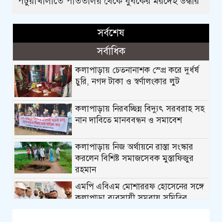
পটুয়াখালীতে পতিতালয় থেকে যুবকের মরদেহ উদ্ধার
সর্বশেষ
সর্বাধিক
কলাপাড়ায় চেতনানাশক স্প্রে করে দুর্ধর্ষ
চুরি, নগদ টাকা ও স্বর্ণালংকার লুট
কলাপাড়ায় নিরবচ্ছিন্ন বিদ্যুৎ সরবরাহ সহ
নান দাবিতে মানববন্ধন ও সমাবেশ
কলাপাড়ায় নিজ অর্থায়নে রাস্তা সংস্কার
করলেন বিশিষ্ট সমাজসেবক মুস্তাফিজুর
রহমান
এমপি এবিএম মোশাররফ হোসেনের সঙ্গে
কলাপাড়া ব্যবসায়ী সমবায় সমিতির
নবনির্বাচিত নেতৃবৃন্দের ফুলেল শুভেচ্ছা