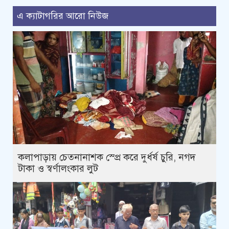
এ ক্যাটাগরির আরো নিউজ
কলাপাড়ায় চেতনানাশক স্প্রে করে দুর্ধর্ষ চুরি, নগদ
টাকা ও স্বর্ণালংকার লুট