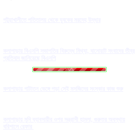
পটুয়াখালীতে পতিতালয় থেকে যুবকের মরদেহ উদ্ধার
কলাপাড়ায় বিএনপি সভাপতির বিরুদ্ধে মিথ্যা, বানোয়াট সংবাদের তীব্র
প্রতিবাদ জানিয়েছে বিএনপি
.
.
.
g
n
i
d
L
a
o
100%
কলাপাড়ায় পাটাতন ভেঙ্গে পড়া সেই মসজিদের সংস্কার কাজ শুরু
কলাপাড়ায় মুদি ব্যাবসায়ীর ওপর সন্ত্রাসী হামলা, গুরুতর অবস্থায়
বরিশালে রেফার