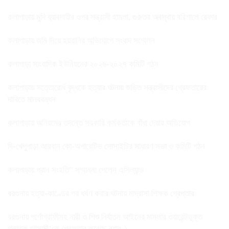
কলাপাড়ায় মুদি ব্যাবসায়ীর ওপর সন্ত্রাসী হামলা, গুরুতর অবস্থায় বরিশালে রেফার
কলাপাড়ায় জমি নিয়ে হয়রানির অভিযোগে সংবাদ সম্মেলন
কলাপাড়া সাংবাদিক ইউনিয়নের ২০২৬-২০২৭ কমিটি গঠন
কলাপাড়ায় সত্তোরোর্ধ বৃদ্ধকে হত্যার ঘটনায় জড়িত সন্ত্রাসীদের গ্রেফতারের
দাবিতে মানববন্ধন
কলাপাড়ায় অনিয়মের তদন্তে সরকারি কর্মকর্তাকে বাঁধা দেয়ার অভিযোগ
দি-খেপুপাড়া আরবান কো-অপারেটিভ সোসাইটির সাধারণ সভা ও কমিটি গঠন
কলাপাড়ায় প্রান সংহতি” সম্মাননা পেলেন এসিল্যান্ড
বরগুনায় হত্যা-কাণ্ডের পর ধর্ষণ করার ঘটনায় মাদ্রাসা শিক্ষক গ্রেপ্তার
বরগুনায় পর্ণোগ্রাফীসহ নারী ও শিশু নির্যাতন আইনের মামলার ওয়ারেন্টভুক্ত
পলাতক আসামী’কে গ্রেফতার করেছে র‌্যাব-১