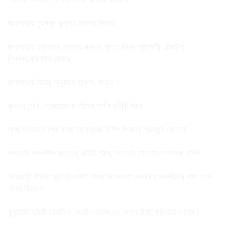
কলাপাড়ায় গৃহবধূর ঝুলন্ত মরদেহ উদ্ধার
কলাপাড়ায় দুর্বৃত্তের হামলায় গুরুতর আহত ব্রিক ব্যাবসায়ী রেজাউল
শিকদার,বরিশালে রেফার
কলাপাড়ায় বিয়ের অনুষ্ঠানে হামলা, আহত ১
বরগুনা পৌর স্বেচ্ছাসেবক লীগের পূর্ণাঙ্গ কমিটি গঠন
আজ মধ্যরাতে শেষ হচ্ছে নিষেধাজ্ঞা, ইলিশ শিকারে প্রস্তুত জেলেরা
তালতলী সাংবাদিক ক্লাবের কমিটি গঠন, সভাপতি শাহাদাৎ-সম্পাদক নাঈম
আওয়ামী’লীগের প্রতিষ্ঠাবার্ষিকী উপলক্ষে বরগুনা জেলার ছাত্রলীগের পক্ষ থেকে
খাবার বিতরণ!
কুয়াকাটা দুইটি আবাসিক হোটেল থেকে,৭০ হাজার টাকা জরিমানা আদায়।