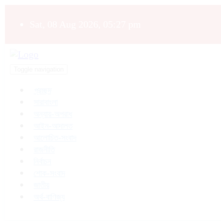
Sat, 08 Aug 2026, 05:27 pm
Toggle navigation
প্রচ্ছদ
সারাবাংলা
অন্যায়-অপরাধ
আইন-আদালত
আলোচিত-সংবাদ
রাজনীতি
নির্বাচন
শোক-সংবাদ
জাতীয়
অর্থ-বাণিজ্য