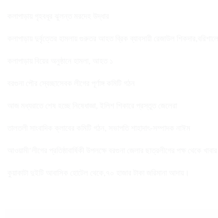
কলাপাড়ায় গৃহবধূর ঝুলন্ত মরদেহ উদ্ধার
কলাপাড়ায় দুর্বৃত্তের হামলায় গুরুতর আহত ব্রিক ব্যাবসায়ী রেজাউল শিকদার,বরিশাল
কলাপাড়ায় বিয়ের অনুষ্ঠানে হামলা, আহত ১
বরগুনা পৌর স্বেচ্ছাসেবক লীগের পূর্ণাঙ্গ কমিটি গঠন
আজ মধ্যরাতে শেষ হচ্ছে নিষেধাজ্ঞা, ইলিশ শিকারে প্রস্তুত জেলেরা
তালতলী সাংবাদিক ক্লাবের কমিটি গঠন, সভাপতি শাহাদাৎ-সম্পাদক নাঈম
আওয়ামী’লীগের প্রতিষ্ঠাবার্ষিকী উপলক্ষে বরগুনা জেলার ছাত্রলীগের পক্ষ থেকে খাবা
কুয়াকাটা দুইটি আবাসিক হোটেল থেকে,৭০ হাজার টাকা জরিমানা আদায়।