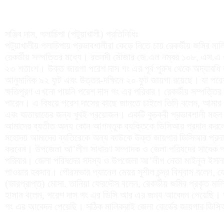
সঞ্জিব দাস, গলাচিপা (পটুয়াখালী) প্রতিনিধিঃ
পটুয়াখালীয় গলাচিপায় প্রভাবশালীরা কেড়ে নিতে চায় রেকর্ডীয় জমির ম
রেকর্ডীয় সম্পত্তির মধ্যে। রতনদী মৌজার জে.এল নম্বর ১০৮, এস.এ
২৩ শতাংশ। উক্ত জায়গা পরেশ দাস গং এর পূর্ব পুরুষ থেকে অদ্যাবধি বস
আনুমানিক ৯২ ফুট এবং উত্তর-দক্ষিনে ২০ ফুট জায়গা রয়েছে। যা পরে
ক্ষতিপূরণ এখনো পায়নি পরেশ দাস গং এর পরিবার। রেকর্ডীয় সম্পত্তির
পারেন। এ বিষয়ে পরেশ দাসের কাছে জানতে চাইলে তিনি বলেন, আমার বা
এবং যাতায়াতের জন্য খুবই প্রয়োজন। একটি কুচক্রী প্রভাবশালী মহল
আমাদের ব্যতীত অন্য কোন আগন্তুক ব্যক্তিকে ডিসিআর প্রদান করলে
মহোদয় আমাদের ব্যতিরেকে অন্য কাউকে উক্ত জায়গার ডিসিআর প্রদান 
করবেন। উপজেলা আ’লীগ সাধারণ সম্পাদক ও জেলা পরিষদের সাবেক প্য
পরিবার। জেলা পরিষদের সদস্য ও উপজেলা আ’লীগ নেতা মাইনুল ইসলা
পাওয়ার হকদার। পৌরসভার প্যানেল মেয়র সুশীল চন্দ্র বিশ্বাস বলেন, যেহ
(ভারপ্রাপ্ত) মোসা. তানিয়া ফেরদৌস বলেন, রেকর্ডীয় জমির প্রকৃত 
হাসান বলেন, পরেশ দাস গং এর ডিসি আর এর জন্য আবেদন পেয়েছি। ঘট
গং এর আবেদন পেয়েছি। সঠিক মালিকরাই জেলা বোর্ডের জায়গার ডিস