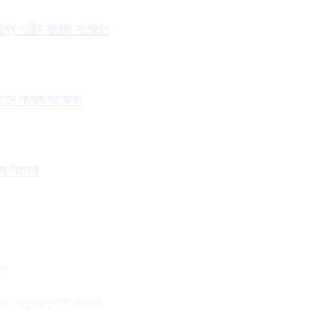
ধে নারীর সংবাদ সম্মেলন
াদে সংবাদ সম্মেলন
াল বিতরণ
ান
নেতৃবৃন্দের ফুলেল শুভেচ্ছা