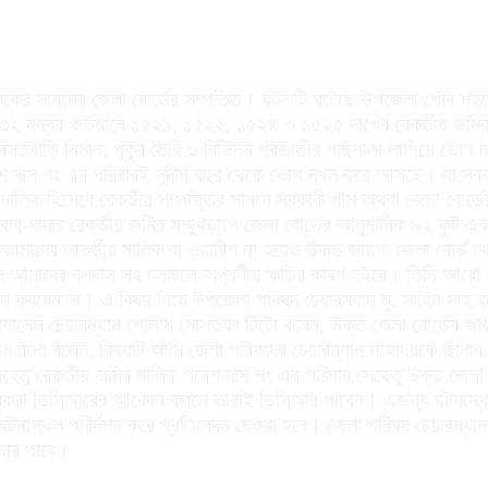
ালিকের সামনের জেলা বোর্ডের সম্পত্তি। ঘটনাটি ঘটেছে উপজেলা পৌর শহ
 ৩২ নম্বর খতিয়ানে ১৫২১, ১৫২২, ১৫২৪ ও ১৫২৫ দাগের রেকর্ডীয় জমির
তবাড়ি নির্মান, পুকুর তৈরি ও বিভিন্ন প্রজাতীর গাছপালা লাগিয়ে ভোগ দ
শ দাস গং এর পরিবারই সুদীর্ঘ বছর থেকে ভোগ দখল করে আসছে। যা সরকার
 মালিক হিসেবে রেকর্ডীয় সম্পত্তির সামনে সরকারী খাস অথবা জেলা বোর
ব-দাদার রেকর্ডীয় জমির সম্মুখভাগে জেলা বোর্ডের আনুমানিক ৯২ ফুট 
 আমাদের রেকর্ডীয় মালিক বা ওয়ারিশ না হয়েও উক্ত জায়গা জেলা বোর্ড
 আমাদের বসবাস সহ চলাচলে অপূরনীয় ক্ষতির কারণ হইবে। তিনি আরো বল
করবেন না। এ বিষয় নিয়ে উপজেলা পরিষদ চেয়ারম্যান মু. সাহিন সাহ বল
ানেল চেয়ারম্যান গোলাম মোস্তফা টিটো বলেন, উক্ত জেলা বোর্ডের জা
ম রনো বলেন, বিষয়টি আমি জেলা পরিষদের চেয়ারম্যান মহোদয়কে জানাব
েতু রেকর্ডীয় জমির মালিক পরেশ দাস গং এর পরিবার সেহেতু উক্ত জেলা বোর
মালিকরা ডিসিআরের আবেদন করলে তারাই ডিসিআর পাবেন। এজন্য ঘটনাস্থল
নাস্থল পরির্দশন করে প্রতিবেদন দেওয়া হবে। জেলা পরিষদ চেয়ারম্যা
িআর পাবে।