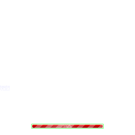
্রদান
o
a
L
d
i
n
g
.
.
.
100%