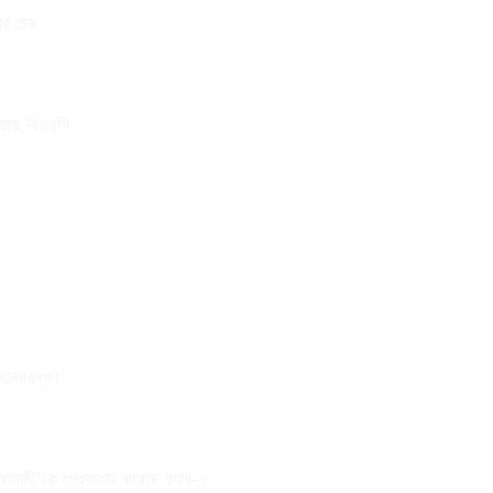
তার চেক
য়েছে বিএনপি
 মানববন্ধন
 আসামী’কে গ্রেফতার করেছে র‌্যাব-১