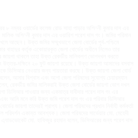
রের ৮ নম্বর ওয়ার্ডের কলেজ রোড সাহা পাড়ার অশি^নী কুমার দাস এর
 মালিক অশি^নী কুমার দাস এর ওয়ারিশ পরেশ দাস গং। জমির পরিমান
খলে আছেন। উক্ত জমির সম্মুখভাগে জেলা বোর্ডের পূর্ব-পশ্চিমে
 বাহাদুর কর্তৃক একোয়ারকৃত জেলা বোর্ডের অধীনে নিলেও তার
্ডের জায়গা থাকলে তাহা উক্ত রেকর্ডীয় মালিকগণ ভোগদখল করতে
এবং উত্তর-দক্ষিনে ২০ ফুট জায়গা রয়েছে। উক্ত জায়গা আমাদের বসবাস
 থেকে ডিসিআর নেওয়ার জন্য পায়তারা করছে। উক্ত জায়গা জেলা বোর্ড
েন, আমার বিশ্বাস এবং আশা জেলা পরিষদের সুযোগ্য চেয়ারম্যান
েন, রেকর্ডীয় জমির মালিকরাই উক্ত জেলা বোর্ডের জায়গা ভোগ দখল
য়গা ডিসিআর পাওয়ার জন্য একমাত্র দাবীদার পরেশ দাস গং এর
 এবং আমি মনে করি উক্ত জমি পরেশ দাস গং এর পরিবার ডিসিআর
্ডের জায়গা তাদেরই প্রাপ্য। জেলা পরিষদের প্রধান নির্বাহী কর্মকর্তা
 পরিদর্শন একান্ত আবশ্যক। জেলা পরিষদের সার্ভেয়ার মো. মেহেদী
ন এ্যাডভোকেট মো. হাফিজুর রহমান বলেন, ডিসিআরের জন্য পরেশ দাস