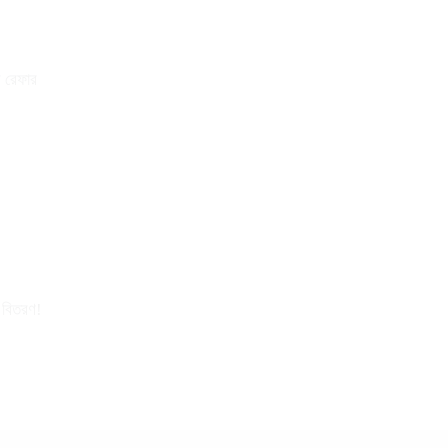
ে রেফার
র বিতরণ!