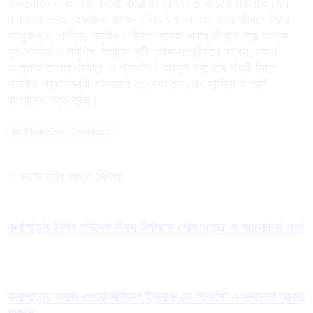
বাস্তবায়ন এবং বিশ্বব্যাপী করোনার বিপর্যস্ত সড়িয়ে সকলকে যেন
মহান আল্লাহ হেফাজত রাখেন।ঈদ-উল-আযহা সবার জীবনে নিয়ে
আসুক সুখ, শান্তি, সমৃদ্ধি। ঈদুল আযহা সবার জীবনে বয়ে আনুক
সুখ-শান্তি ও সমৃদ্ধি, সমাজে সৃষ্টি হোক সম্প্রীতির বন্ধন, মহান
আল্লাহ তালার দরবারে এ প্রার্থনা। আসুন সর্বশেষে সবাই মিলে
মাননীয় প্রধানমন্ত্রী মানবতার মা দেশরত্ন শেখ হাসিনা’র স্মার্ট
বাংলাদেশ গড়ে তুলি।
📸 PhotoCard Download
এ ক্যাটাগরির আরো নিউজ
কলাপাড়ায় বিশ্ব পরিবেশ দিবস উপলক্ষে শোভাযাত্রা ও আলোচনা সভা
কলাপাড়ায় সমাজ সেবক মনিরুল ইসলাম’কে সংবর্ধনা ও সম্মাননা স্মারক
প্রদান