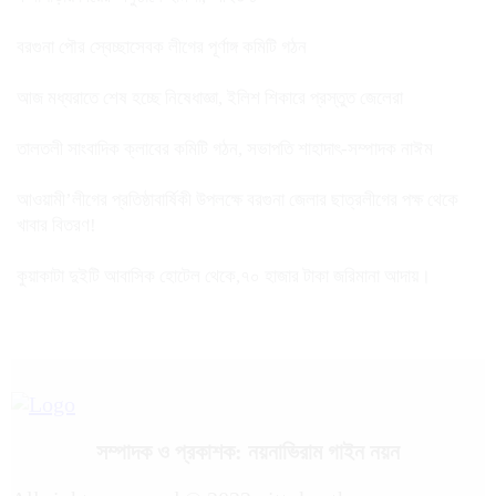
বরগুনা পৌর স্বেচ্ছাসেবক লীগের পূর্ণাঙ্গ কমিটি গঠন
আজ মধ্যরাতে শেষ হচ্ছে নিষেধাজ্ঞা, ইলিশ শিকারে প্রস্তুত জেলেরা
তালতলী সাংবাদিক ক্লাবের কমিটি গঠন, সভাপতি শাহাদাৎ-সম্পাদক নাঈম
আওয়ামী’লীগের প্রতিষ্ঠাবার্ষিকী উপলক্ষে বরগুনা জেলার ছাত্রলীগের পক্ষ থেকে
খাবার বিতরণ!
কুয়াকাটা দুইটি আবাসিক হোটেল থেকে,৭০ হাজার টাকা জরিমানা আদায়।
সম্পাদক ও প্রকাশক: নয়নাভিরাম গাইন নয়ন