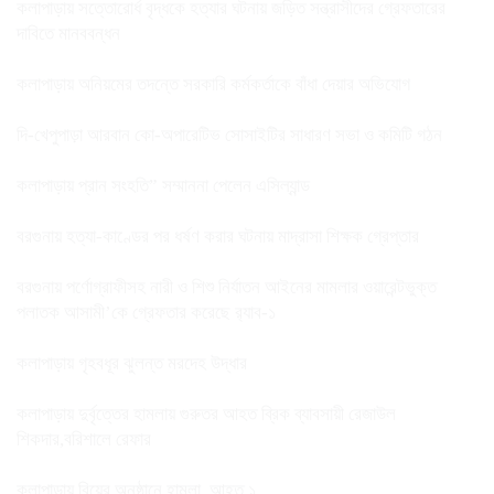
কলাপাড়ায় সত্তোরোর্ধ বৃদ্ধকে হত্যার ঘটনায় জড়িত সন্ত্রাসীদের গ্রেফতারের
দাবিতে মানববন্ধন
কলাপাড়ায় অনিয়মের তদন্তে সরকারি কর্মকর্তাকে বাঁধা দেয়ার অভিযোগ
দি-খেপুপাড়া আরবান কো-অপারেটিভ সোসাইটির সাধারণ সভা ও কমিটি গঠন
কলাপাড়ায় প্রান সংহতি” সম্মাননা পেলেন এসিল্যান্ড
বরগুনায় হত্যা-কাণ্ডের পর ধর্ষণ করার ঘটনায় মাদ্রাসা শিক্ষক গ্রেপ্তার
বরগুনায় পর্ণোগ্রাফীসহ নারী ও শিশু নির্যাতন আইনের মামলার ওয়ারেন্টভুক্ত
পলাতক আসামী’কে গ্রেফতার করেছে র‌্যাব-১
কলাপাড়ায় গৃহবধূর ঝুলন্ত মরদেহ উদ্ধার
কলাপাড়ায় দুর্বৃত্তের হামলায় গুরুতর আহত ব্রিক ব্যাবসায়ী রেজাউল
শিকদার,বরিশালে রেফার
কলাপাড়ায় বিয়ের অনুষ্ঠানে হামলা, আহত ১