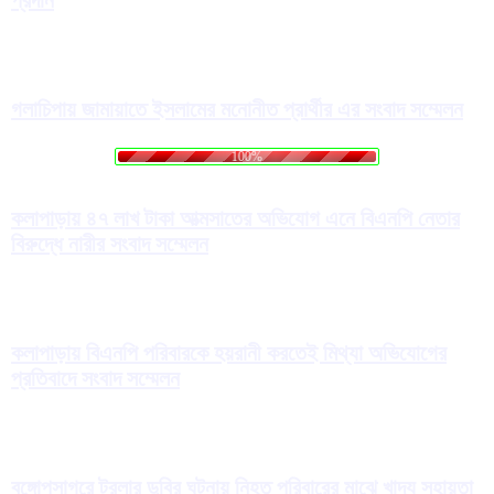
গলাচিপায় জামায়াতে ইসলামের মনোনীত প্রার্থীর এর সংবাদ সম্মেলন
.
.
.
g
n
i
d
a
L
o
100%
কলাপাড়ায় ৪৭ লাখ টাকা আত্মসাতের অভিযোগ এনে বিএনপি নেতার
বিরুদ্ধে নারীর সংবাদ সম্মেলন
কলাপাড়ায় বিএনপি পরিবারকে হয়রানী করতেই মিথ্যা অভিযোগের
প্রতিবাদে সংবাদ সম্মেলন
বঙ্গোপসাগরে ট্রলার ডুবির ঘটনায় নিহত পরিবারের মাঝে খাদ্য সহায়তা