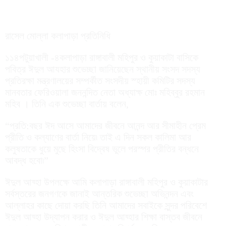
রাসেল মোল্লা কলাপাড়া প্রতিনিধি
১১৪পটুয়াখালী -৪কলাপাড়া রাঙ্গাবালী মহিপুর ও কুয়াকাটা বাসিকে
পবিত্র ঈদুল আযহার শুভেচ্ছা জানিয়েছেন স্থানীয় সংসদ সদস্য
প্রতিরক্ষা মন্ত্রণালয়ের সম্পর্কীত সংসদীয় স্হায়ী কমিটির সদস্য
মানবতার ফেরিওয়ালা জননন্দিত নেতা অধ্যাক্ষ মোঃ মহিব্বুর রহমান
মহিব । তিনি এক শুভেচ্ছা বার্তায় বলেন,
“প্রতি:বছর ঈদ আসে আমাদের জীবনে আনন্দ আর সীমাহীন প্রেম
প্রীতি ও কল্যাণের বার্তা নিয়ে৷ তাই এ দিন সকল কালিমা আর
কলুষতাকে ধুয়ে মুছে হিংসা বিদ্বেষ ভুলে পরস্পর প্রীতির বন্ধনে
আবদ্ধ হবো৷”
ঈদুল আয্হা উপলক্ষে আমি কলাপাড়া রাঙ্গাবালী মহিপুর ও কুয়াকাটার
সর্বস্তরের জনগণকে জানাই আন্তরিক শুভেচ্ছা অভিনন্দন এবং
আল্লাহর কাছে দোয়া করছি তিনি আমাদের সবাইকে সুন্দর পরিবেশে
ঈদুল আয্হা উদ্যাপন করার ও ঈদুল আয্হার শিক্ষা বাস্তব জীবনে