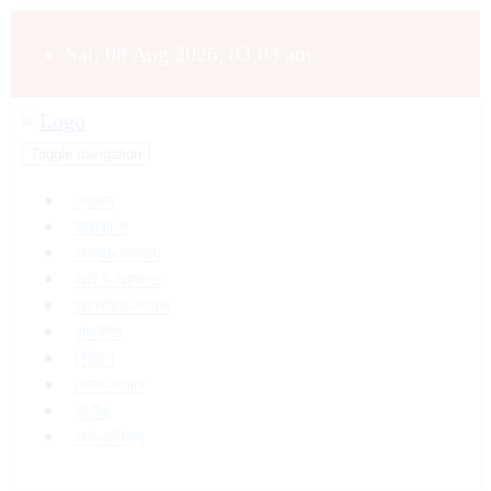
Sat, 08 Aug 2026, 03:03 am
Toggle navigation
প্রচ্ছদ
সারাবাংলা
অন্যায়-অপরাধ
আইন-আদালত
আলোচিত-সংবাদ
রাজনীতি
নির্বাচন
শোক-সংবাদ
জাতীয়
অর্থ-বাণিজ্য