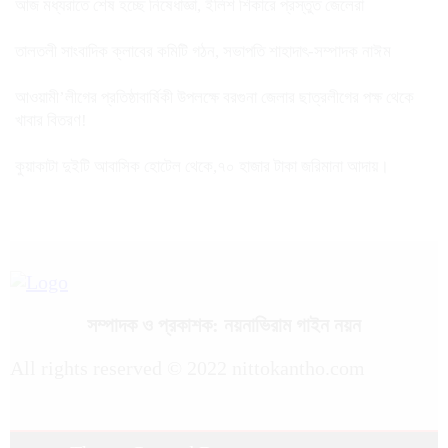
আজ মধ্যরাতে শেষ হচ্ছে নিষেধাজ্ঞা, ইলিশ শিকারে প্রস্তুত জেলেরা
তালতলী সাংবাদিক ক্লাবের কমিটি গঠন, সভাপতি শাহাদাৎ-সম্পাদক নাঈম
আওয়ামী’লীগের প্রতিষ্ঠাবার্ষিকী উপলক্ষে বরগুনা জেলার ছাত্রলীগের পক্ষ থেকে
খাবার বিতরণ!
কুয়াকাটা দুইটি আবাসিক হোটেল থেকে,৭০ হাজার টাকা জরিমানা আদায়।
সম্পাদক ও প্রকাশক: নয়নাভিরাম গাইন নয়ন
All rights reserved © 2022 nittokantho.com