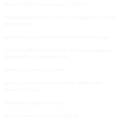
কলাপাড়া সাংবাদিক ইউনিয়নের ২০২৬-২০২৭ কমিটি গঠন
কলাপাড়ায় সত্তোরোর্ধ বৃদ্ধকে হত্যার ঘটনায় জড়িত সন্ত্রাসীদের গ্রেফতারের
দাবিতে মানববন্ধন
বরগুনায় হত্যা-কাণ্ডের পর ধর্ষণ করার ঘটনায় মাদ্রাসা শিক্ষক গ্রেপ্তার
বরগুনায় পর্ণোগ্রাফীসহ নারী ও শিশু নির্যাতন আইনের মামলার ওয়ারেন্টভুক্ত
পলাতক আসামী’কে গ্রেফতার করেছে র‌্যাব-১
কলাপাড়ায় গৃহবধূর ঝুলন্ত মরদেহ উদ্ধার
কলাপাড়ায় দুর্বৃত্তের হামলায় গুরুতর আহত ব্রিক ব্যাবসায়ী রেজাউল
শিকদার,বরিশালে রেফার
কলাপাড়ায় বিয়ের অনুষ্ঠানে হামলা, আহত ১
বরগুনা পৌর স্বেচ্ছাসেবক লীগের পূর্ণাঙ্গ কমিটি গঠন