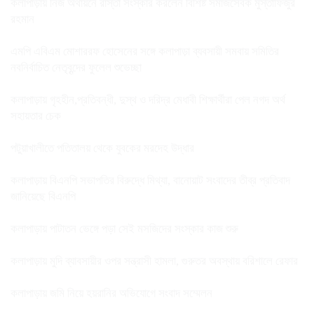
কলাপাড়ায় নিজ অর্থায়নে রাস্তা সংস্কার করলেন বিশিষ্ট সমাজসেবক মুস্তাফিজুর
রহমান
এমপি এবিএম মোশাররফ হোসেনের সঙ্গে কলাপাড়া ব্যবসায়ী সমবায় সমিতির
নবনির্বাচিত নেতৃবৃন্দের ফুলেল শুভেচ্ছা
কলাপাড়ায় গৃহহীন,প্রতিবন্ধী, দুস্থ ও দরিদ্র মেধাবী শিক্ষার্থীরা পেল নগদ অর্থ
সহায়তার চেক
পটুয়াখালীতে পতিতালয় থেকে যুবকের মরদেহ উদ্ধার
কলাপাড়ায় বিএনপি সভাপতির বিরুদ্ধে মিথ্যা, বানোয়াট সংবাদের তীব্র প্রতিবাদ
জানিয়েছে বিএনপি
কলাপাড়ায় পাটাতন ভেঙ্গে পড়া সেই মসজিদের সংস্কার কাজ শুরু
কলাপাড়ায় মুদি ব্যাবসায়ীর ওপর সন্ত্রাসী হামলা, গুরুতর অবস্থায় বরিশালে রেফার
কলাপাড়ায় জমি নিয়ে হয়রানির অভিযোগে সংবাদ সম্মেলন