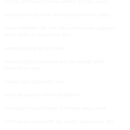
কলাপাড়ায় অনিয়মের তদন্তে সরকারি কর্মকর্তাকে বাঁধা দেয়ার অভিযোগ
বরগুনায় হত্যা-কাণ্ডের পর ধর্ষণ করার ঘটনায় মাদ্রাসা শিক্ষক গ্রেপ্তার
বরগুনায় পর্ণোগ্রাফীসহ নারী ও শিশু নির্যাতন আইনের মামলার ওয়ারেন্টভুক্ত
পলাতক আসামী’কে গ্রেফতার করেছে র‌্যাব-১
কলাপাড়ায় গৃহবধূর ঝুলন্ত মরদেহ উদ্ধার
কলাপাড়ায় দুর্বৃত্তের হামলায় গুরুতর আহত ব্রিক ব্যাবসায়ী রেজাউল
শিকদার,বরিশালে রেফার
কলাপাড়ায় বিয়ের অনুষ্ঠানে হামলা, আহত ১
বরগুনা পৌর স্বেচ্ছাসেবক লীগের পূর্ণাঙ্গ কমিটি গঠন
আজ মধ্যরাতে শেষ হচ্ছে নিষেধাজ্ঞা, ইলিশ শিকারে প্রস্তুত জেলেরা
তালতলী সাংবাদিক ক্লাবের কমিটি গঠন, সভাপতি শাহাদাৎ-সম্পাদক নাঈম