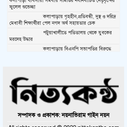
কলাপাড়া ব্যবসায়ী সমবায় সমিতির নবনির্বাচিত নেতৃবৃন্দের
ফুলেল শুভেচ্ছা
কলাপাড়ায় গৃহহীন,প্রতিবন্ধী, দুস্থ ও দরিদ্র
মেধাবী শিক্ষার্থীরা পেল নগদ অর্থ সহায়তার চেক
পটুয়াখালীতে পতিতালয় থেকে যুবকের
মরদেহ উদ্ধার
কলাপাড়ায় বিএনপি সভাপতির বিরুদ্ধে
মিথ্যা, বানোয়াট সংবাদের তীব্র প্রতিবাদ জানিয়েছে বিএনপি
কলাপাড়ায় পাটাতন ভেঙ্গে পড়া সেই
মসজিদের সংস্কার কাজ শুরু
কলাপাড়ায় মুদি ব্যাবসায়ীর ওপর সন্ত্রাসী
হামলা, গুরুতর অবস্থায় বরিশালে রেফার
কলাপাড়ায় জমি নিয়ে হয়রানির অভিযোগে
সম্পাদক ও প্রকাশক: নয়নাভিরাম গাইন নয়ন
সংবাদ সম্মেলন