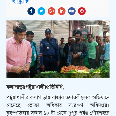
কলাপাড়া(পটুয়াখালী)প্রতিনিধি,
পটুয়াখালীর কলাপাড়ায় বাজার তদারকীমূলক অভিযানে
নেমেছে ভোক্তা অধিকার সংরক্ষণ অধিদপ্তর।
বৃহস্পতিবার সকাল ১০ টা থেকে দুপুর পর্যন্ত পৌরশহরে