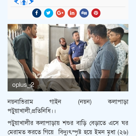
oplus_2
নয়নাভিরাম গাইন (নয়ন) কলাপাড়া
পটুয়াখালী,প্রতিনিধি।।
পটুয়াখালীর কলাপাড়ায় শশুর বাড়ি বেড়াতে এসে ঘর
মেরামত করতে গিয়ে বিদ্যুৎস্পৃষ্ট হয়ে ইমন মৃধা (২৬)