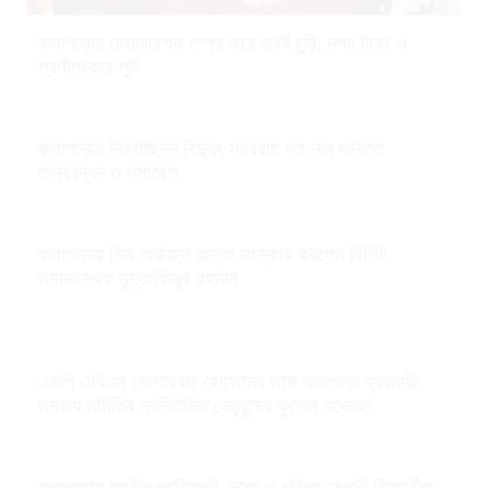
কলাপাড়ায় চেতনানাশক স্প্রে করে দুর্ধর্ষ চুরি, নগদ টাকা ও
স্বর্ণালংকার লুট
কলাপাড়ায় নিরবচ্ছিন্ন বিদ্যুৎ সরবরাহ সহ নান দাবিতে
মানববন্ধন ও সমাবেশ
কলাপাড়ায় নিজ অর্থায়নে রাস্তা সংস্কার করলেন বিশিষ্ট
সমাজসেবক মুস্তাফিজুর রহমান
এমপি এবিএম মোশাররফ হোসেনের সঙ্গে কলাপাড়া ব্যবসায়ী
সমবায় সমিতির নবনির্বাচিত নেতৃবৃন্দের ফুলেল শুভেচ্ছা
কলাপাড়ায় গৃহহীন,প্রতিবন্ধী, দুস্থ ও দরিদ্র মেধাবী শিক্ষার্থীরা