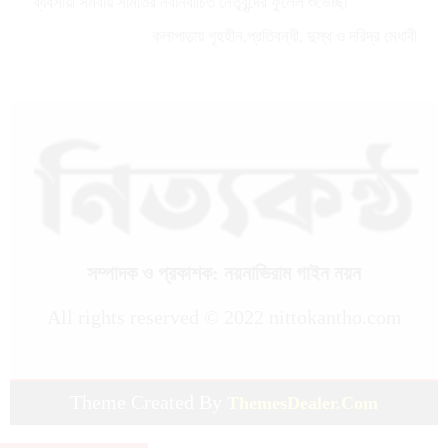
ব্যবসায়ী সমবায় সমিতির নবনির্বাচিত নেতৃবৃন্দের ফুলেল শুভেচ্ছা
কলাপাড়ায় গৃহহীন,প্রতিবন্ধী, দুস্থ ও দরিদ্র মেধাবী
শিক্ষার্থীরা পেল নগদ অর্থ সহায়তার চেক
পটুয়াখালীতে পতিতালয় থেকে যুবকের মরদেহ উদ্ধার
কলাপাড়ায় বিএনপি সভাপতির বিরুদ্ধে মিথ্যা,
বানোয়াট সংবাদের তীব্র প্রতিবাদ জানিয়েছে বিএনপি
কলাপাড়ায় পাটাতন ভেঙ্গে পড়া সেই মসজিদের
সংস্কার কাজ শুরু
সম্পাদক ও প্রকাশক: নয়নাভিরাম গাইন নয়ন
কলাপাড়ায় মুদি ব্যাবসায়ীর ওপর সন্ত্রাসী হামলা,
গুরুতর অবস্থায় বরিশালে রেফার
All rights reserved © 2022 nittokantho.com
কলাপাড়ায় জমি নিয়ে হয়রানির অভিযোগে সংবাদ
সম্মেলন
Theme Created By
ThemesDealer.Com