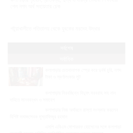
পেল নগদ অর্থ সহায়তার চেক
পটুয়াখালীতে পতিতালয় থেকে যুবকের মরদেহ উদ্ধার
সর্বশেষ
সর্বাধিক
কলাপাড়ায় চেতনানাশক স্প্রে করে দুর্ধর্ষ চুরি, নগদ
টাকা ও স্বর্ণালংকার লুট
কলাপাড়ায় নিরবচ্ছিন্ন বিদ্যুৎ সরবরাহ সহ নান
দাবিতে মানববন্ধন ও সমাবেশ
কলাপাড়ায় নিজ অর্থায়নে রাস্তা সংস্কার করলেন
বিশিষ্ট সমাজসেবক মুস্তাফিজুর রহমান
এমপি এবিএম মোশাররফ হোসেনের সঙ্গে কলাপাড়া