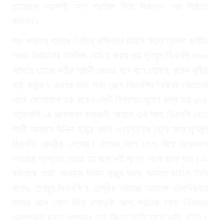
তাদেরকে সোনালী আশ প্রতিক দিয়ে নিবন্ধন দেয় নির্বাচন
কমিশন।
গত সপ্তহে প্রধান নির্বাচন কমিশনার সিইসি কর্তৃক দ্বাদশ জাতীয়
সংসদ নির্বাচনের তফসিল ঘোষণা করার পর তৃণমূল বিএনপি ৩০০
আসনে তাদের দলীয় প্রার্থী দেওয়া হবে বলে ঘোষণা করেন দলীয়
হাই কমান্ড। এরপর তারা সারা দেশে বিএনপির নিষ্ক্রিয় নেতাদের
সাথে যোগাযোগ শুরু করে।একটি বিশ্বস্ত সূত্রে জানা যায় ১১৪
পটুয়াখালী -৪ কলাপাড়া রাঙ্গাবালী আসনে এক সময় বিএনপি নেতা
গাজী আব্বাস উদ্দিন বাচ্চুর সাথে একাধিকবার বৈঠক করে তৃণমূল
বিএনপি কেন্দ্রীয় নেতারা। তাদের দলে যোগ দিয়ে মনোনয়ন
নেওয়ার প্রস্তাব দেওয়া হয় বলে ওই সূত্রে থেকে জানা যায়। এ
ব্যাপারে গাজী আব্বাস উদ্দিন বাচ্চুর কাছে জানতে চাইলে তিনি
বলেন, তৃণমূল-বিএনপি’র কেন্দ্রীয় নেতারা আমাকে একাধিকবার
তাদের দলে যোগ দিয়ে সোনালী আশ প্রতিক নিয়ে নির্বাচনে
অংশগ্রহণ করার প্রস্তাব দেয় কিন্তু আমি তাতে রাজি হইনি।