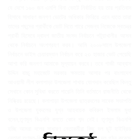
যে দেশে ১৬০ জন এমপি বিনা ভোটে নির্বাচিত হয় তার প্রতিবাদ
হিসাবে সাধারণ জনগণ ভোটের অধিকার ফিরিয়ে এনে যাতে তারা
তাদের পছন্দের প্রার্থীকে ভোট দিতে পারে সেজন্য নিজেকে স্বতন্ত্র
প্রার্থী হিসেবে দ্বাদশ জাতীয় সংসদ নির্বাচনে পটুয়াখালী৪ আসন
থেকে নির্বাচনে অংশগ্রহণ করব। আমি ২০০৮সালে উপজেলা
নির্বাচনে ভাইস চেয়ারম্যান নির্বাচন করে ২৩ হাজার ভোট পেয়েছি
আশা করি জনগণ আমাকে মূল্যায়ন করবে। তবে গাজী আব্বাস
উদ্দিন বাচ্চু মহাজোট সরকার ক্ষমতায় আসার পর বাংলাদেশ
আওয়ামী লীগ কলাপাড়া উপজেলা শাখায় যোগদান করেছিল কিন্তু
সেখানে কোন সুবিধা করতে পারেনি তিনি বর্তমানে রাজনীতি থেকে
নিষ্ক্রিয় রয়েছে। কলাপাড়া উপজেলা ছাত্রদলের সাবেক সভাপতি
ও উপজেলা যুবদলের যুগ্ন আহবায়ক কবিরুল ইসলাম মুধা
বলেন,তৃণমূল বিএনপি বলতে কোন শব্দ নেই। তৃণমূল বিএনপি
হচ্ছি আমরা দলের সাধারণ নেতাকর্মীরা কিছু দল ছুট হাইব্রিড
নেতারা তৃণমূল-বিএনপির নামে একটি রাজনৈতিক দল গঠন করেছে