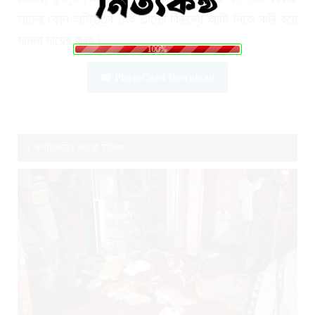
তাদের কোন অস্তিত্ব নেই তাদের বিরুদ্ধে আমি নিজে বাদী হয়ে
.
.
.
g
n
i
d
a
L
o
মামলা দায়ের করব।
100%
📸 PhotoCard Download
এ ক্যাটাগরির আরো নিউজ