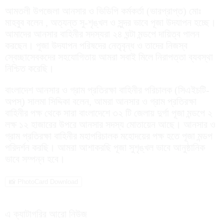
আমতলী উপজেলা আনসার ও ভিডিপি কর্মকর্তা (ভারপ্রাপ্ত) মোঃ
মাহবুব বলেন , অত্যন্ত সু-শৃঙ্খল ও সুন্দর ভাবে পূজা উদযাপন হচ্ছে।
আমাদের আনসার বাহিনীর সদস্যরা ২৪ ঘন্টা মন্ডপে দায়িত্ব পালন
করছেন। পূজা উদযাপন পরিষদের নেতৃবৃন্ধ ও তাদের নিজস্ব
স্বেচ্ছাসেবকদের সহযোগিতায় আমরা সবাই মিলে নিরাপত্তা ব্যবস্থা
নিশ্চিত করেছি।
বাংলাদেশ আনসার ও গ্রাম প্রতিরক্ষা বাহিনীর পরিচালক (সিএইচটি-
অপস্) সালমা সিদ্দিকা বলেন, আমরা আনসার ও গ্রাম প্রতিরক্ষা
বাহিনীর পক্ষ থেকে সারা বাংলাদেশে ৩২ টি জেলায় দুর্গা পূজা মন্ডপে ২
লক্ষ ১২ হাজারের উপরে আনসার সদস্য মোতায়েন আছে। আনসার ও
গ্রাম প্রতিরক্ষা বাহিনীর মহাপরিচালক মহোদয়ের পক্ষ হতে পূজা মন্ডপ
পরিদর্শন করছি। আমরা আশাকরছি পূজা সুশৃঙ্খল ভাবে আনুষ্ঠানিক
ভাবে সম্পন্ন হবে।
📸 PhotoCard Download
এ ক্যাটাগরির আরো নিউজ