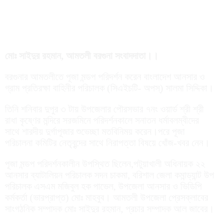
মোঃ সাইদুর রহমান, আমতলী বরগুনা সংবাদদাতা।।
বরগুনার আমতলীতে পূজা মন্ডপ পরিদর্শন করেন বাংলাদেশ আনসার ও
গ্রাম প্রতিরক্ষা বাহিনীর পরিচালক (সিএইচটি- অপস্) সালমা সিদ্দিকা।
তিনি শনিবার দুপুর ৩ টায় উপজেলার পৌরসভার ৭নং ওয়ার্ড শ্রী শ্রী
রাধা কৃষ্ণের মন্দিরে সরজমিনে পরিদর্শনকালে সনাতন ধর্মাবলম্বীদের
সাথে শারদীয় দুর্গাপূজার শুভেচ্ছা মতবিনিময় করেন।পরে পূজা
পরিচালনা কমিটির নেতৃবৃন্দের সাথে নিরাপত্তা বিষয়ে খোঁজ-খবর নেন।
পূজা মন্ডপ পরিদর্শনকালীন উপস্থিত ছিলেন,পটুয়াখালী অধিনায়ক ২২
আনসার ব্যাটালিয়ন পরিচালক সদন চাকমা, বরিশাল জেলা কমান্ড্যান্ট উপ
পরিচালক এসএম মজিবুল হক পাভেল, উপজেলা আনসার ও ভিডিপি
কর্মকর্তা (ভারপ্রাপ্ত) মোঃ মাহবুব। আমতলী উপজেলা প্রেসক্লাবের
সাংগঠনিক সম্পাদক মোঃ সাইদুর রহমান, প্রচার সম্পাদক আল জাবের।