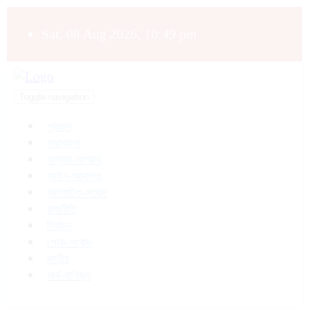
Sat, 08 Aug 2026, 10:49 pm
Toggle navigation
প্রচ্ছদ
সারাবাংলা
অন্যায়-অপরাধ
আইন-আদালত
আলোচিত-সংবাদ
রাজনীতি
নির্বাচন
শোক-সংবাদ
জাতীয়
অর্থ-বাণিজ্য