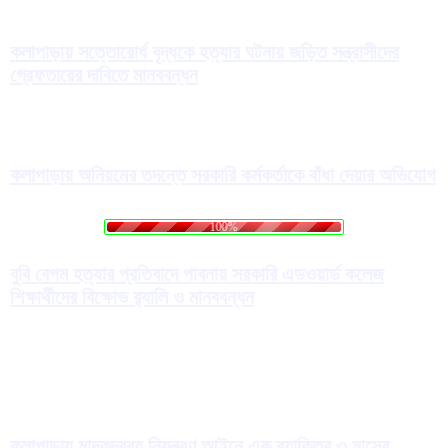
কলাপাড়ায় সত্তোরোর্ধ বৃদ্ধকে হত্যার ঘটনায় জড়িত সন্ত্রাসীদের
গ্রেফতারের দাবিতে মানববন্ধন
কলাপাড়ায় অনিয়মের তদন্তে সরকারি কর্মকর্তাকে বাঁধা দেয়ার অভিযোগ
.
.
.
g
n
L
i
o
d
a
100%
বুবি বেগম হত্যার প্রতিবাদে পাবনায় সরকারি এডওয়ার্ড কলেজ
শিক্ষার্থীদের বিক্ষোভ র‍্যালি ও মানববন্ধন
কলাপাড়ায় মাদকদ্রব্য নিয়ন্ত্রণ আইনে এক ব্যাক্তির ৩ মাসের