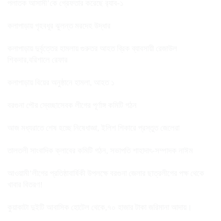
পলাতক আসামী’কে গ্রেফতার করেছে র‌্যাব-১
কলাপাড়ায় গৃহবধূর ঝুলন্ত মরদেহ উদ্ধার
কলাপাড়ায় দুর্বৃত্তের হামলায় গুরুতর আহত ব্রিক ব্যাবসায়ী রেজাউল
শিকদার,বরিশালে রেফার
কলাপাড়ায় বিয়ের অনুষ্ঠানে হামলা, আহত ১
বরগুনা পৌর স্বেচ্ছাসেবক লীগের পূর্ণাঙ্গ কমিটি গঠন
আজ মধ্যরাতে শেষ হচ্ছে নিষেধাজ্ঞা, ইলিশ শিকারে প্রস্তুত জেলেরা
তালতলী সাংবাদিক ক্লাবের কমিটি গঠন, সভাপতি শাহাদাৎ-সম্পাদক নাঈম
আওয়ামী’লীগের প্রতিষ্ঠাবার্ষিকী উপলক্ষে বরগুনা জেলার ছাত্রলীগের পক্ষ থেকে
খাবার বিতরণ!
কুয়াকাটা দুইটি আবাসিক হোটেল থেকে,৭০ হাজার টাকা জরিমানা আদায়।