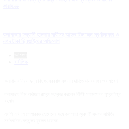
কারাদণ্ড
কলাপাড়ায় সন্ত্রাসী হামলায় নারীসহ আহত তিন’জন স্বর্ণালংকার ও
নগদ টাকা ছিনতাইয়ের অভিযোগ
সর্বশেষ
সর্বাধিক
কলাপাড়ায় নিরবচ্ছিন্ন বিদ্যুৎ সরবরাহ সহ নান দাবিতে মানববন্ধন ও সমাবেশ
কলাপাড়ায় নিজ অর্থায়নে রাস্তা সংস্কার করলেন বিশিষ্ট সমাজসেবক মুস্তাফিজুর
রহমান
এমপি এবিএম মোশাররফ হোসেনের সঙ্গে কলাপাড়া ব্যবসায়ী সমবায় সমিতির
নবনির্বাচিত নেতৃবৃন্দের ফুলেল শুভেচ্ছা