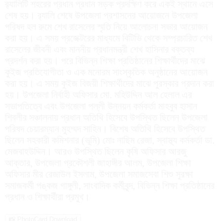
র‌্যালিটি শহরের প্রধান প্রধান সড়ক প্রদক্ষিণ করে একই স্থানে এসে
শেষ হয়। র‌্যালি শেষে উপজেলা প্রশাসনের আয়োজনে উপজেলা
পরিষদ হল রুমে শেখ রাসেলের স্মৃতি নিয়ে আলোচনা সভার আয়োজন
করা হয়। এ সময় প্রজেক্টরের মাধ্যমে বিটিভি থেকে সম্প্রচারিত শেখ
রাসেলের জীবনী এবং মাননীয় প্রধানমন্ত্রী শেখ হাসিনার বক্তব্য
প্রদর্শন করা হয়। পরে বিভিন্ন শিক্ষা প্রতিষ্ঠানের শিক্ষার্থীদের মাঝে
কুইজ প্রতিযোগীতা ও এক মনোরম সাংস্কৃতিক অনুষ্ঠানের আয়োজন
করা হয়। এ সময় কুইজ বিজয়ী শিক্ষার্থীদের মাঝে পুরস্কার প্রদান করা
হয়। উপজেলা নির্বাহী অফিসার মো. মহিউদ্দিন আল হেলাল এর
সভাপতিত্বে এবং উপজেলা পল্লী উন্নয়ন কর্মকর্তা মাহবুব হাসান
শিবলীর সঞ্চালনায় প্রধান অতিথি হিসেবে উপস্থিত ছিলেন উপজেলা
পরিষদ চেয়ারম্যান মুহম্মদ সাহিন। বিশেষ অতিথি হিসেবে উপস্থিত
ছিলেন সহকারী কমিশনার (ভূমি) মোঃ নাছিম রেজা, স্বাস্থ্য কর্মকর্তা ডা.
মেজবাহউদ্দিন। আরও উপস্থিত ছিলেন কৃষি অফিসার আরজু
আক্তার, উপজেলা প্রকৌশলী জাহাঙ্গীর আলম, উপজেলা শিক্ষা
অফিসার মীর রেজাউল ইসলাম, উপজেলা সমাজসেবা শিশু সুরক্ষা
সমাজকর্মী পঙ্কজ গাঙ্গুলী, সাংবাদিক কর্মীবৃন্দ, বিভিন্ন শিক্ষা প্রতিষ্ঠানের
প্রধান ও শিক্ষার্থীরা প্রমুখ।
📸 PhotoCard Download