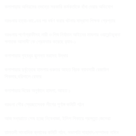
কলাপাড়ায় অনিয়মের তদন্তে সরকারি কর্মকর্তাকে বাঁধা দেয়ার অভিযোগ
বরগুনায় হত্যা-কাণ্ডের পর ধর্ষণ করার ঘটনায় মাদ্রাসা শিক্ষক গ্রেপ্তার
বরগুনায় পর্ণোগ্রাফীসহ নারী ও শিশু নির্যাতন আইনের মামলার ওয়ারেন্টভুক্ত
পলাতক আসামী’কে গ্রেফতার করেছে র‌্যাব-১
কলাপাড়ায় গৃহবধূর ঝুলন্ত মরদেহ উদ্ধার
কলাপাড়ায় দুর্বৃত্তের হামলায় গুরুতর আহত ব্রিক ব্যাবসায়ী রেজাউল
শিকদার,বরিশালে রেফার
কলাপাড়ায় বিয়ের অনুষ্ঠানে হামলা, আহত ১
বরগুনা পৌর স্বেচ্ছাসেবক লীগের পূর্ণাঙ্গ কমিটি গঠন
আজ মধ্যরাতে শেষ হচ্ছে নিষেধাজ্ঞা, ইলিশ শিকারে প্রস্তুত জেলেরা
তালতলী সাংবাদিক ক্লাবের কমিটি গঠন, সভাপতি শাহাদাৎ-সম্পাদক নাঈম