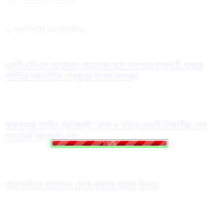
এ ক্যাটাগরির আরো নিউজ
এমপি এবিএম মোশাররফ হোসেনের সঙ্গে কলাপাড়া ব্যবসায়ী সমবায়
সমিতির নবনির্বাচিত নেতৃবৃন্দের ফুলেল শুভেচ্ছা
কলাপাড়ায় গৃহহীন,প্রতিবন্ধী, দুস্থ ও দরিদ্র মেধাবী শিক্ষার্থীরা পেল
.
.
g
.
n
i
d
a
o
L
নগদ অর্থ সহায়তার চেক
100%
পটুয়াখালীতে পতিতালয় থেকে যুবকের মরদেহ উদ্ধার