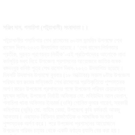
সঞ্জিব দাস, গলাচিপা (পটুয়াখালী) সংবাদাতা।।
পটুয়াখালীর গলাচিপায় শেখ রাসেলের ৬০তম জন্মদিন উপলক্ষে শেখ
রাসেল দিবস-২০২৩ উদযাপিত হয়েছে। ‘শেখ রাসেল নির্মলতার
প্রতীক, দূরন্ত প্রাণবন্ত নির্ভীক’-এই প্রতিপাদ্যের আলোকে নানা
কর্মসূচির মধ্য দিয়ে উপজেলা প্রশাসনের আয়োজনে জাতির জনক
বঙ্গবন্ধুর কনিষ্ঠ পুত্র শেখ রাসেল দিবস-২০২৩ উদযাপিত হয়েছে।
দিবসটি উদযাপন উপলক্ষে বুধবার (১৮ অক্টোবর) সকাল ৮টায় উপজেলা
পরিষদ হল রুমের সন্নিকটে শেখ রাসেলের প্রতিকৃতিতে পুষ্পস্তবক
অর্পণ করেন উপজেলা প্রশাসনের পক্ষে উপজেলা পরিষদ চেয়ারম্যান
মুহম্মদ সাহিন, উপজেলা নির্বাহী অফিসার মো. মহিউদ্দিন আল হেলাল,
গলাচিপা থানা অফিসার ইনচার্জ (ওসি) শোনিত কুমার গায়েণ, সহকারী
কমিশনার (ভূমি) মো. নাছিম রেজা, উপজেলা কৃষি কর্মকর্তা আরজু
আক্তার। এছাড়াও বিভিন্ন রাজনৈতিক ও সামাজিক সংগঠন
পুষ্পস্তবক অর্পণ করে। পরে উপজেলা প্রশাসনের আয়োজনে
উপজেলা পরিষদ চত্বর থেকে একটি বর্ণাঢ্য র‌্যালি বের করা হয়।