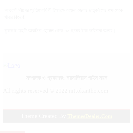
আওয়ামী’লীগের প্রতিষ্ঠাবার্ষিকী উপলক্ষে বরগুনা জেলার ছাত্রলীগের পক্ষ থেকে
খাবার বিতরণ!
কুয়াকাটা দুইটি আবাসিক হোটেল থেকে,৭০ হাজার টাকা জরিমানা আদায়।
সম্পাদক ও প্রকাশক: নয়নাভিরাম গাইন নয়ন
All rights reserved © 2022 nittokantho.com
Theme Created By
ThemesDealer.Com