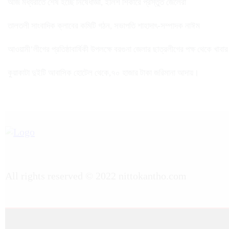
আজ মধ্যরাতে শেষ হচ্ছে নিষেধাজ্ঞা, ইলিশ শিকারে প্রস্তুত জেলেরা
তালতলী সাংবাদিক ক্লাবের কমিটি গঠন, সভাপতি শাহাদাৎ-সম্পাদক নাঈম
আওয়ামী’লীগের প্রতিষ্ঠাবার্ষিকী উপলক্ষে বরগুনা জেলার ছাত্রলীগের পক্ষ থেকে খাবা
কুয়াকাটা দুইটি আবাসিক হোটেল থেকে,৭০ হাজার টাকা জরিমানা আদায়।
All rights reserved © 2022 nittokantho.com