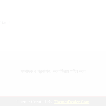
র বিতরণ!
সম্পাদক ও প্রকাশক: নয়নাভিরাম গাইন নয়ন
Theme Created By
ThemesDealer.Com