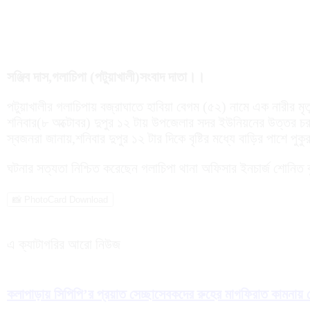
সঞ্জিব দাস,গলাচিপা (পটুয়াখালী)সংবাদ দাতা।।
পটুয়াখালীর গলাচিপায় বজ্রাঘাতে হাবিয়া বেগম (৫২) নামে এক নারীর মৃ
শনিবার(৮ অক্টোবর) দুপুর ১২ টায় উপজেলার সদর ইউনিয়নের উত্তর চরখ
স্বজনরা জানায়,শনিবার দুপুর ১২ টার দিকে বৃষ্টির মধ্যে বাড়ির পাশে 
ঘটনার সত্যতা নিশ্চিত করেছেন গলাচিপা থানা অফিসার ইনচার্জ শোনিত ক
📸 PhotoCard Download
এ ক্যাটাগরির আরো নিউজ
কলাপাড়ায় সিপিপি’র প্রয়াত সেচ্ছাসেবকদের রুহের মাগফিরাত কামনায় 