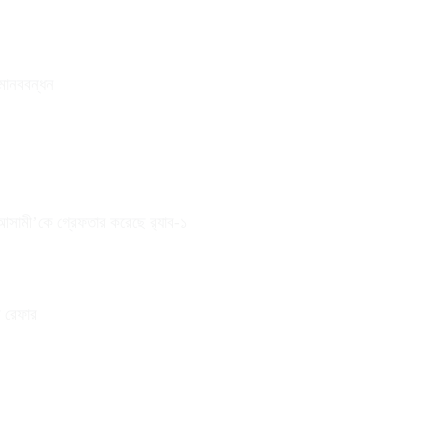
 মানববন্ধন
 আসামী’কে গ্রেফতার করেছে র‌্যাব-১
ে রেফার