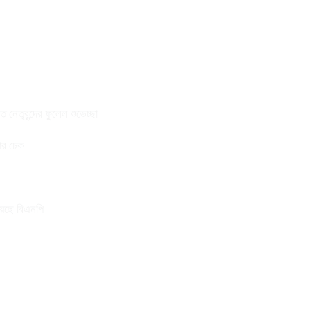
নেতৃবৃন্দের ফুলেল শুভেচ্ছা
তার চেক
য়েছে বিএনপি