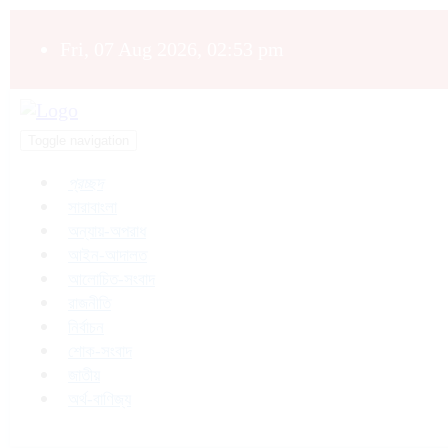
Fri, 07 Aug 2026, 02:53 pm
Toggle navigation
প্রচ্ছদ
সারাবাংলা
অন্যায়-অপরাধ
আইন-আদালত
আলোচিত-সংবাদ
রাজনীতি
নির্বাচন
শোক-সংবাদ
জাতীয়
অর্থ-বাণিজ্য