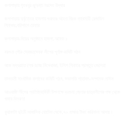
কলাপাড়ায় গৃহবধূর ঝুলন্ত মরদেহ উদ্ধার
কলাপাড়ায় দুর্বৃত্তের হামলায় গুরুতর আহত ব্রিক ব্যাবসায়ী রেজাউল
শিকদার,বরিশালে রেফার
কলাপাড়ায় বিয়ের অনুষ্ঠানে হামলা, আহত ১
বরগুনা পৌর স্বেচ্ছাসেবক লীগের পূর্ণাঙ্গ কমিটি গঠন
আজ মধ্যরাতে শেষ হচ্ছে নিষেধাজ্ঞা, ইলিশ শিকারে প্রস্তুত জেলেরা
তালতলী সাংবাদিক ক্লাবের কমিটি গঠন, সভাপতি শাহাদাৎ-সম্পাদক নাঈম
আওয়ামী’লীগের প্রতিষ্ঠাবার্ষিকী উপলক্ষে বরগুনা জেলার ছাত্রলীগের পক্ষ থেকে
খাবার বিতরণ!
কুয়াকাটা দুইটি আবাসিক হোটেল থেকে,৭০ হাজার টাকা জরিমানা আদায়।