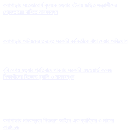
কলাপাড়ায় সত্তোরোর্ধ বৃদ্ধকে হত্যার ঘটনায় জড়িত সন্ত্রাসীদের
গ্রেফতারের দাবিতে মানববন্ধন
কলাপাড়ায় অনিয়মের তদন্তে সরকারি কর্মকর্তাকে বাঁধা দেয়ার অভিযোগ
বুবি বেগম হত্যার প্রতিবাদে পাবনায় সরকারি এডওয়ার্ড কলেজ
শিক্ষার্থীদের বিক্ষোভ র‍্যালি ও মানববন্ধন
কলাপাড়ায় মাদকদ্রব্য নিয়ন্ত্রণ আইনে এক ব্যাক্তির ৩ মাসের
কারাদণ্ড