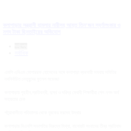
কলাপাড়ায় সন্ত্রাসী হামলায় নারীসহ আহত তিন’জন স্বর্ণালংকার ও
নগদ টাকা ছিনতাইয়ের অভিযোগ
সর্বশেষ
সর্বাধিক
এমপি এবিএম মোশাররফ হোসেনের সঙ্গে কলাপাড়া ব্যবসায়ী সমবায় সমিতির
নবনির্বাচিত নেতৃবৃন্দের ফুলেল শুভেচ্ছা
কলাপাড়ায় গৃহহীন,প্রতিবন্ধী, দুস্থ ও দরিদ্র মেধাবী শিক্ষার্থীরা পেল নগদ অর্থ
সহায়তার চেক
পটুয়াখালীতে পতিতালয় থেকে যুবকের মরদেহ উদ্ধার
কলাপাড়ায় বিএনপি সভাপতির বিরুদ্ধে মিথ্যা, বানোয়াট সংবাদের তীব্র প্রতিবাদ