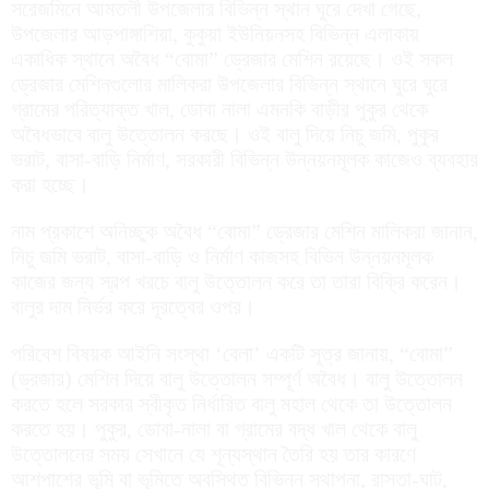
সরেজমিনে আমতলী উপজেলার বিভিন্ন স্থান ঘুরে দেখা গেছে,
উপজেলার আড়পাঙ্গাশিয়া, কুকুয়া ইউনিয়নসহ বিভিন্ন এলাকায়
একাধিক স্থানে অবৈধ “বোমা” ড্রেজার মেশিন রয়েছে। ওই সকল
ড্রেজার মেশিনগুলোর মালিকরা উপজেলার বিভিন্ন স্থানে ঘুরে ঘুরে
গ্রামের পরিত্যাক্ত খাল, ডোবা নালা এমনকি বাড়ীর পুকুর থেকে
অবৈধভাবে বালু উত্তোলন করছে। ওই বালু দিয়ে নিচু জমি, পুকুর
ভরাট, বাসা-বাড়ি নির্মাণ, সরকারী বিভিন্ন উন্নয়নমূলক কাজেও ব্যবহার
করা হচ্ছে।
নাম প্রকাশে অনিচ্ছুক অবৈধ “বোমা” ড্রেজার মেশিন মালিকরা জানান,
নিচু জমি ভরাট, বাসা-বাড়ি ও নির্মাণ কাজসহ বিভিন উন্নয়নমূলক
কাজের জন্য স্বল্প খরচে বালু উত্তোলন করে তা তারা বিক্রি করেন।
বালুর দাম নির্ভর করে দূরত্বের ওপর।
পরিবেশ বিষয়ক আইনি সংস্থা ‘বেলা’ একটি সূত্র জানায়, “বোমা”
(ড্রজার) মেশিন দিয়ে বালু উত্তোলন সম্পূর্ণ অবৈধ। বালু উত্তোলন
করতে হলে সরকার স্বীকৃত নির্ধারিত বালু মহাল থেকে তা উত্তোলন
করতে হয়। পুকুর, ডোবা-নালা বা গ্রামের বদ্ধ খাল থেকে বালু
উত্তোলনের সময় সেখানে যে শূন্যস্থান তৈরি হয় তার কারণে
আশপাশের ভূমি বা ভূমিতে অবস্থিত বিভিন্ন স্থাপনা, রাস্তা-ঘাট,