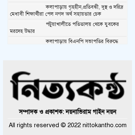
কলাপাড়ায় গৃহহীন,প্রতিবন্ধী, দুস্থ ও দরিদ্র
মেধাবী শিক্ষার্থীরা পেল নগদ অর্থ সহায়তার চেক
পটুয়াখালীতে পতিতালয় থেকে যুবকের
মরদেহ উদ্ধার
কলাপাড়ায় বিএনপি সভাপতির বিরুদ্ধে
মিথ্যা, বানোয়াট সংবাদের তীব্র প্রতিবাদ জানিয়েছে বিএনপি
কলাপাড়ায় পাটাতন ভেঙ্গে পড়া সেই
মসজিদের সংস্কার কাজ শুরু
কলাপাড়ায় মুদি ব্যাবসায়ীর ওপর সন্ত্রাসী
হামলা, গুরুতর অবস্থায় বরিশালে রেফার
কলাপাড়ায় জমি নিয়ে হয়রানির অভিযোগে
সম্পাদক ও প্রকাশক: নয়নাভিরাম গাইন নয়ন
সংবাদ সম্মেলন
All rights reserved © 2022 nittokantho.com
কলাপাড়া সাংবাদিক ইউনিয়নের