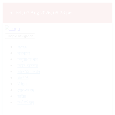
Fri, 07 Aug 2026, 05:28 pm
Toggle navigation
প্রচ্ছদ
সারাবাংলা
অন্যায়-অপরাধ
আইন-আদালত
আলোচিত-সংবাদ
রাজনীতি
নির্বাচন
শোক-সংবাদ
জাতীয়
অর্থ-বাণিজ্য