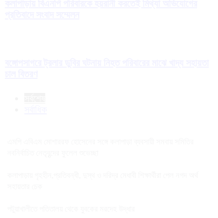
কলাপাড়ায় বিএনপি পরিবারকে হয়রানী করতেই মিথ্যা অভিযোগের
প্রতিবাদে সংবাদ সম্মেলন
বঙ্গোপসাগরে ট্রলার ডুবির ঘটনায় নিহত পরিবারের মাঝে খাদ্য সহায়তা
চাল বিতরণ
সর্বশেষ
সর্বাধিক
এমপি এবিএম মোশাররফ হোসেনের সঙ্গে কলাপাড়া ব্যবসায়ী সমবায় সমিতির
নবনির্বাচিত নেতৃবৃন্দের ফুলেল শুভেচ্ছা
কলাপাড়ায় গৃহহীন,প্রতিবন্ধী, দুস্থ ও দরিদ্র মেধাবী শিক্ষার্থীরা পেল নগদ অর্থ
সহায়তার চেক
পটুয়াখালীতে পতিতালয় থেকে যুবকের মরদেহ উদ্ধার