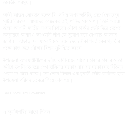
তানভীর প্রমুখ।
কাজী আব্দুস সোবহান বলেন বিএনপির অপরাজনিতি, দেশে নৈরাজ্যে
সৃষ্টির বিরুদ্ধে আমাদের আজকের এই শান্তি সমাবেশ। তিনি আরো
বলেন আগামী জাতীয় সংসদ নির্বাচনে নৌকা মার্কায় ভোট দিয়ে দেশের
উন্নায়নে আবারও আওয়ামী লীগ কে সুযোগ করে দেওয়ার আহবান
জানান। তাছাড়া দল যাকেই মনোনয়ন দেয় নৌকা প্রতীকের প্রার্থীর
পক্ষে কাজ করে নৌকার বিজয় সুনিশ্চিত করবো।
উপজেলা আওয়ামীলীগের দলীয় কার্যালয়ের সামনে হাজার হাজার নেতা
কর্মীরা উপস্থিত হয়ে শেখ হাসিনার সরকার বার বার দরকারসহ বিভিন্ন
শ্লোগান দিতে থাকে। সব শেষে বিশাল এক র‍্যালী দলীয় কার্যালয় হতে
উপজেলা পরিষদ চত্বরে গিয়ে শেষ হয়।
📸 PhotoCard Download
এ ক্যাটাগরির আরো নিউজ