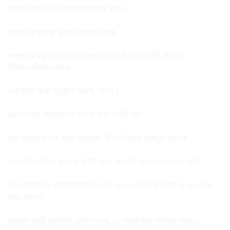
পলাতক আসামী’কে গ্রেফতার করেছে র‌্যাব-১
কলাপাড়ায় গৃহবধূর ঝুলন্ত মরদেহ উদ্ধার
কলাপাড়ায় দুর্বৃত্তের হামলায় গুরুতর আহত ব্রিক ব্যাবসায়ী রেজাউল
শিকদার,বরিশালে রেফার
কলাপাড়ায় বিয়ের অনুষ্ঠানে হামলা, আহত ১
বরগুনা পৌর স্বেচ্ছাসেবক লীগের পূর্ণাঙ্গ কমিটি গঠন
আজ মধ্যরাতে শেষ হচ্ছে নিষেধাজ্ঞা, ইলিশ শিকারে প্রস্তুত জেলেরা
তালতলী সাংবাদিক ক্লাবের কমিটি গঠন, সভাপতি শাহাদাৎ-সম্পাদক নাঈম
আওয়ামী’লীগের প্রতিষ্ঠাবার্ষিকী উপলক্ষে বরগুনা জেলার ছাত্রলীগের পক্ষ থেকে
খাবার বিতরণ!
কুয়াকাটা দুইটি আবাসিক হোটেল থেকে,৭০ হাজার টাকা জরিমানা আদায়।