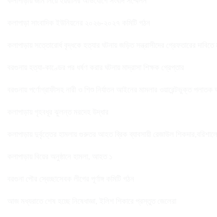
কলাপাড়ায় জমি নিয়ে হয়রানির অভিযোগে সংবাদ সম্মেলন
কলাপাড়া সাংবাদিক ইউনিয়নের ২০২৬-২০২৭ কমিটি গঠন
কলাপাড়ায় সত্তোরোর্ধ বৃদ্ধকে হত্যার ঘটনায় জড়িত সন্ত্রাসীদের গ্রেফতারের দাবিতে
বরগুনায় হত্যা-কাণ্ডের পর ধর্ষণ করার ঘটনায় মাদ্রাসা শিক্ষক গ্রেপ্তার
বরগুনায় পর্ণোগ্রাফীসহ নারী ও শিশু নির্যাতন আইনের মামলার ওয়ারেন্টভুক্ত পলাতক
কলাপাড়ায় গৃহবধূর ঝুলন্ত মরদেহ উদ্ধার
কলাপাড়ায় দুর্বৃত্তের হামলায় গুরুতর আহত ব্রিক ব্যাবসায়ী রেজাউল শিকদার,বরিশাল
কলাপাড়ায় বিয়ের অনুষ্ঠানে হামলা, আহত ১
বরগুনা পৌর স্বেচ্ছাসেবক লীগের পূর্ণাঙ্গ কমিটি গঠন
আজ মধ্যরাতে শেষ হচ্ছে নিষেধাজ্ঞা, ইলিশ শিকারে প্রস্তুত জেলেরা