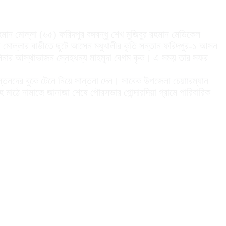
ন মোল্লা (৬৫) ফরিদপুর বঙ্গবন্ধু শেখ মুজিবুর রহমান মেডিকেল
মোল্লার বাডীতে ছুটে আসেন মধুখালীর কৃতি সন্তান ফরিদপুর-১ আসন
হাসিনার আস্থাভাজন স্নেহধন্য মাহমুদা বেগম কৃক। এ সময় তার সফর
্তনদের বুকে টেনে নিয়ে সান্তনা দেন। সাবেক উপজেলা চেয়াারম্যান
হ মাঠে নামাজে জানাজা শেষে পৌরসভার গোন্দারদিয়া গ্রামে পারিবারিক