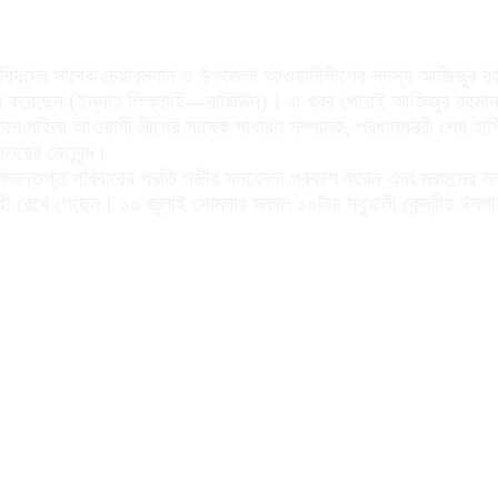
 পরিষদের সাবেক চেয়ারম্যান ও উপজেলা আওয়ামীলীগের সদস্য আজিজুর রহমা
ল করেছেন (ইন্নাহ লিল্লাহি—রাজিউন)। এ খবর পেয়েই আজিজুর রহমান 
দেশ মহিলা আওয়ামী লীগের সাবেক সাধারণ সম্পাদক, প্রধানমন্ত্রী শেখ 
তরের নেতৃবৃন্দ।
কসন্তপ্ত পরিবারের প্রতি গভীর সমবেদনা প্রকাশ করেন এবং মরহুমের সন
রাহী রেখে গেছেন। ১০ জুলাই সোমবার সকাল ১০টায় মধুখালী কেন্দ্রীয় ঈদগা