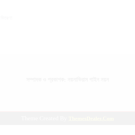
র বিতরণ!
সম্পাদক ও প্রকাশক: নয়নাভিরাম গাইন নয়ন
Theme Created By
ThemesDealer.Com