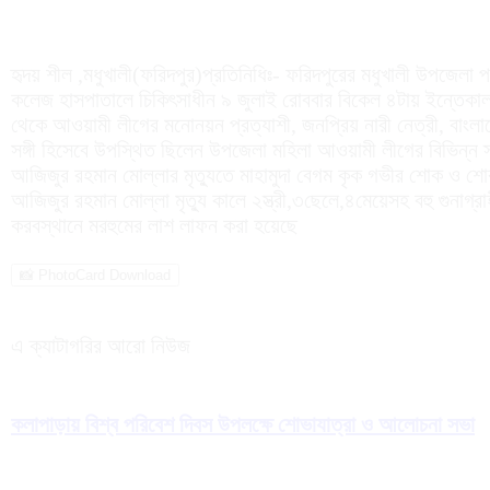
হৃদয় শীল ,মধুখালী(ফরিদপুর)প্রতিনিধিঃ- ফরিদপুরের মধুখালী উপজেলা
কলেজ হাসপাতালে চিকিৎসাধীন ৯ জুলাই রোববার বিকেল ৪টায় ইন্তেকা
থেকে আওয়ামী লীগের মনোনয়ন প্রত্যাশী, জনপ্রিয় নারী নেত্রী, বাংলা
সঙ্গী হিসেবে উপস্থিত ছিলেন উপজেলা মহিলা আওয়ামী লীগের বিভিন্ন স্
আজিজুর রহমান মোল্লার মৃত্যুতে মাহামুদা বেগম কৃক গভীর শোক ও শো
আজিজুর রহমান মোল্লা মৃত্যু কালে ২স্ত্রী,৩ছেলে,৪মেয়েসহ বহু গুনাগ্
করবস্থানে মরহুমের লাশ লাফন করা হয়েছে
📸 PhotoCard Download
এ ক্যাটাগরির আরো নিউজ
কলাপাড়ায় বিশ্ব পরিবেশ দিবস উপলক্ষে শোভাযাত্রা ও আলোচনা সভা