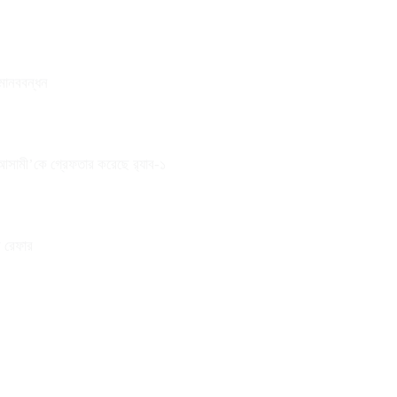
 মানববন্ধন
 আসামী’কে গ্রেফতার করেছে র‌্যাব-১
ে রেফার