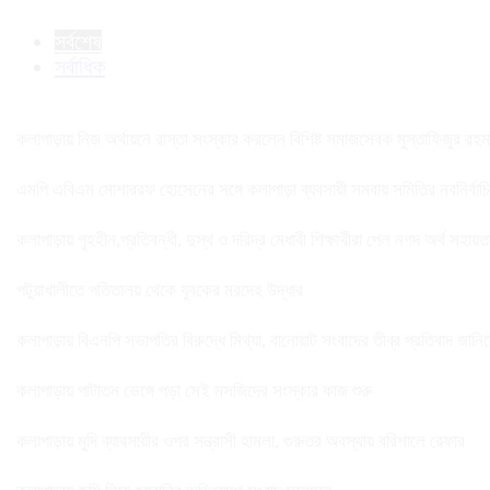
সর্বশেষ
সর্বাধিক
কলাপাড়ায় নিজ অর্থায়নে রাস্তা সংস্কার করলেন বিশিষ্ট সমাজসেবক মুস্তাফিজুর রহম
এমপি এবিএম মোশাররফ হোসেনের সঙ্গে কলাপাড়া ব্যবসায়ী সমবায় সমিতির নবনির্বাচিত 
কলাপাড়ায় গৃহহীন,প্রতিবন্ধী, দুস্থ ও দরিদ্র মেধাবী শিক্ষার্থীরা পেল নগদ অর্থ সহায়
পটুয়াখালীতে পতিতালয় থেকে যুবকের মরদেহ উদ্ধার
কলাপাড়ায় বিএনপি সভাপতির বিরুদ্ধে মিথ্যা, বানোয়াট সংবাদের তীব্র প্রতিবাদ জানি
কলাপাড়ায় পাটাতন ভেঙ্গে পড়া সেই মসজিদের সংস্কার কাজ শুরু
কলাপাড়ায় মুদি ব্যাবসায়ীর ওপর সন্ত্রাসী হামলা, গুরুতর অবস্থায় বরিশালে রেফার