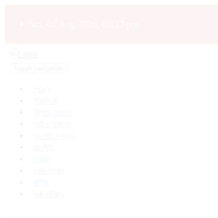
Sat, 08 Aug 2026, 05:22 pm
Toggle navigation
প্রচ্ছদ
সারাবাংলা
অন্যায়-অপরাধ
আইন-আদালত
আলোচিত-সংবাদ
রাজনীতি
নির্বাচন
শোক-সংবাদ
জাতীয়
অর্থ-বাণিজ্য