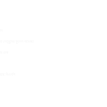
ান
নেতৃবৃন্দের ফুলেল শুভেচ্ছা
তার চেক
য়েছে বিএনপি