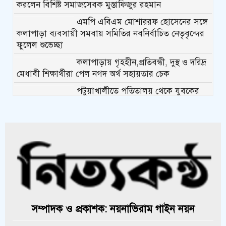
করলেন বিশিষ্ট সমাজসেবক মুস্তাফিজুর রহমান
এমপি এবিএম মোশাররফ হোসেনের সঙ্গে
কলাপাড়া ব্যবসায়ী সমবায় সমিতির নবনির্বাচিত নেতৃবৃন্দের
ফুলেল শুভেচ্ছা
কলাপাড়ায় গৃহহীন,প্রতিবন্ধী, দুস্থ ও দরিদ্র
মেধাবী শিক্ষার্থীরা পেল নগদ অর্থ সহায়তার চেক
পটুয়াখালীতে পতিতালয় থেকে যুবকের
মরদেহ উদ্ধার
কলাপাড়ায় বিএনপি সভাপতির বিরুদ্ধে
মিথ্যা, বানোয়াট সংবাদের তীব্র প্রতিবাদ
জানিয়েছে বিএনপি
কলাপাড়ায় পাটাতন ভেঙ্গে পড়া সেই
মসজিদের সংস্কার কাজ শুরু
কলাপাড়ায় মুদি ব্যাবসায়ীর ওপর সন্ত্রাসী
সম্পাদক ও প্রকাশক: নয়নাভিরাম গাইন নয়ন
হামলা, গুরুতর অবস্থায় বরিশালে রেফার