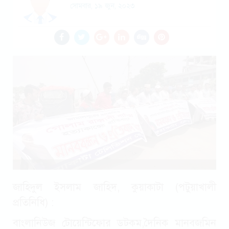
সোমবার, ১৯ জুন, ২০২৩
জাহিদুল ইসলাম জাহিদ, কুয়াকাটা (পটুয়াখালী
প্রতিনিধি) :
বাংলানিউজ টোয়েন্টিফোর ডটকম,দৈনিক মানবজমিন