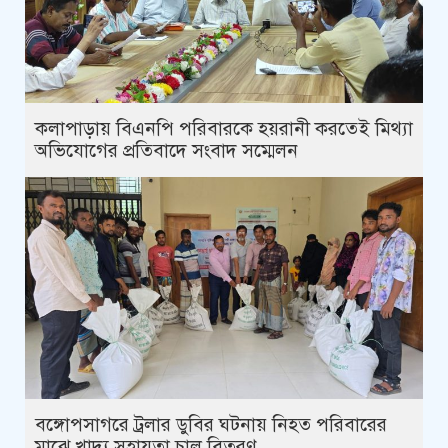
কলাপাড়ায় বিএনপি পরিবারকে হয়রানী করতেই মিথ্যা
অভিযোগের প্রতিবাদে সংবাদ সম্মেলন
বঙ্গোপসাগরে ট্রলার ডুবির ঘটনায় নিহত পরিবারের
মাঝে খাদ্য সহায়তা চাল বিতরণ