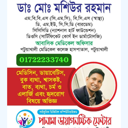
কলাপাড়ায় গৃহহীন,প্রতিবন্ধী, দুস্থ ও দরিদ্র
মেধাবী শিক্ষার্থীরা পেল নগদ অর্থ
সহায়তার চেক
পটুয়াখালীতে পতিতালয় থেকে যুবকের
মরদেহ উদ্ধার
কলাপাড়ায় বিএনপি সভাপতির বিরুদ্ধে
মিথ্যা, বানোয়াট সংবাদের তীব্র প্রতিবাদ
জানিয়েছে বিএনপি
কলাপাড়ায় পাটাতন ভেঙ্গে পড়া সেই
মসজিদের সংস্কার কাজ শুরু
কলাপাড়ায় মুদি ব্যাবসায়ীর ওপর সন্ত্রাসী
হামলা, গুরুতর অবস্থায় বরিশালে রেফার
কলাপাড়ায় জমি নিয়ে হয়রানির অভিযোগে
সংবাদ সম্মেলন