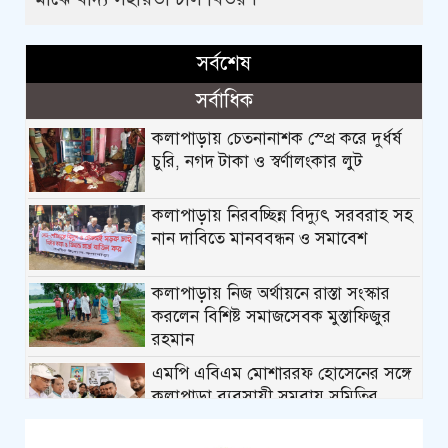
সর্বশেষ
সর্বাধিক
কলাপাড়ায় চেতনানাশক স্প্রে করে দুর্ধর্ষ
চুরি, নগদ টাকা ও স্বর্ণালংকার লুট
কলাপাড়ায় নিরবচ্ছিন্ন বিদ্যুৎ সরবরাহ সহ
নান দাবিতে মানববন্ধন ও সমাবেশ
কলাপাড়ায় নিজ অর্থায়নে রাস্তা সংস্কার
করলেন বিশিষ্ট সমাজসেবক মুস্তাফিজুর
রহমান
এমপি এবিএম মোশাররফ হোসেনের সঙ্গে
কলাপাড়া ব্যবসায়ী সমবায় সমিতির
নবনির্বাচিত নেতৃবৃন্দের ফুলেল শুভেচ্ছা