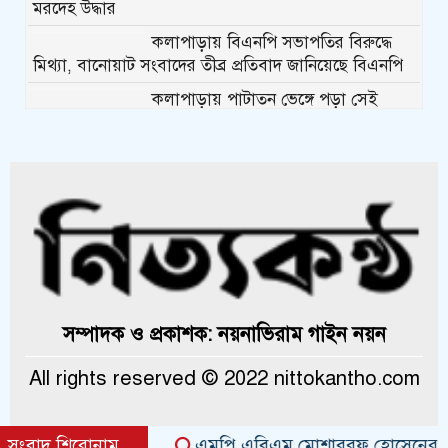
মরদেহ উদ্ধার
কলাপাড়ায় বিএনপি সভাপতির বিরুদ্ধে
মিথ্যা, বানোয়াট সংবাদের তীব্র প্রতিবাদ জানিয়েছে বিএনপি
কলাপাড়ায় পাটাতন ভেঙ্গে পড়া সেই
মসজিদের সংস্কার কাজ শুরু
কলাপাড়ায় মুদি ব্যাবসায়ীর ওপর সন্ত্রাসী
হামলা, গুরুতর অবস্থায় বরিশালে রেফার
কলাপাড়ায় জমি নিয়ে হয়রানির অভিযোগে
সংবাদ সম্মেলন
কলাপাড়া সাংবাদিক ইউনিয়নের
২০২৬-২০২৭ কমিটি গঠন
সম্পাদক ও প্রকাশক: নয়নাভিরাম গাইন নয়ন
কলাপাড়ায় সত্তোরোর্ধ বৃদ্ধকে হত্যার
All rights reserved © 2022 nittokantho.com
ঘটনায় জড়িত সন্ত্রাসীদের গ্রেফতারের
দাবিতে মানববন্ধন
সংবাদ শিরোনাম
এমপি এবিএম মোশাররফ হোসেনের সঙ্গে কলা