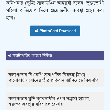
কমিশনার (ভুমি) সালাউদ্দিন আইয়ুবী বলেন, ভুক্তভোগী
মহিলা অভিযোগ দিলে প্রয়োজনীয় ব্যবস্থা গ্রহন করা
হবে।
📸 PhotoCard Download
এ ক্যাটাগরির আরো নিউজ
কলাপাড়ায় বিএনপি সভাপতির বিরুদ্ধে মিথ্যা,
বানোয়াট সংবাদের তীব্র প্রতিবাদ জানিয়েছে বিএনপি
কলাপাড়ায় মুদি ব্যাবসায়ীর ওপর সন্ত্রাসী হামলা,
গুরুতর অবস্থায় বরিশালে রেফার