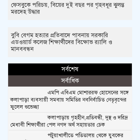
ফেসবুকে পরিচয়, বিয়ের দুই বছর পর গৃহবধূর ঝুলন্ত
মরদেহ উদ্ধার
বুবি বেগম হত্যার প্রতিবাদে পাবনায় সরকারি
এডওয়ার্ড কলেজ শিক্ষার্থীদের বিক্ষোভ র‍্যালি ও
মানববন্ধন
সর্বশেষ
সর্বাধিক
এমপি এবিএম মোশাররফ হোসেনের সঙ্গে
কলাপাড়া ব্যবসায়ী সমবায় সমিতির নবনির্বাচিত নেতৃবৃন্দের
ফুলেল শুভেচ্ছা
কলাপাড়ায় গৃহহীন,প্রতিবন্ধী, দুস্থ ও দরিদ্র
মেধাবী শিক্ষার্থীরা পেল নগদ অর্থ সহায়তার চেক
পটুয়াখালীতে পতিতালয় থেকে যুবকের