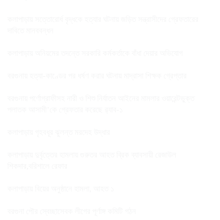
কলাপাড়ায় সত্তোরোর্ধ বৃদ্ধকে হত্যার ঘটনায় জড়িত সন্ত্রাসীদের গ্রেফতারের
দাবিতে মানববন্ধন
কলাপাড়ায় অনিয়মের তদন্তে সরকারি কর্মকর্তাকে বাঁধা দেয়ার অভিযোগ
বরগুনায় হত্যা-কাণ্ডের পর ধর্ষণ করার ঘটনায় মাদ্রাসা শিক্ষক গ্রেপ্তার
বরগুনায় পর্ণোগ্রাফীসহ নারী ও শিশু নির্যাতন আইনের মামলার ওয়ারেন্টভুক্ত
পলাতক আসামী’কে গ্রেফতার করেছে র‌্যাব-১
কলাপাড়ায় গৃহবধূর ঝুলন্ত মরদেহ উদ্ধার
কলাপাড়ায় দুর্বৃত্তের হামলায় গুরুতর আহত ব্রিক ব্যাবসায়ী রেজাউল
শিকদার,বরিশালে রেফার
কলাপাড়ায় বিয়ের অনুষ্ঠানে হামলা, আহত ১
বরগুনা পৌর স্বেচ্ছাসেবক লীগের পূর্ণাঙ্গ কমিটি গঠন