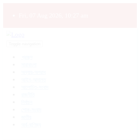
Fri, 07 Aug 2026, 10:27 am
Toggle navigation
প্রচ্ছদ
সারাবাংলা
অন্যায়-অপরাধ
আইন-আদালত
আলোচিত-সংবাদ
রাজনীতি
নির্বাচন
শোক-সংবাদ
জাতীয়
অর্থ-বাণিজ্য