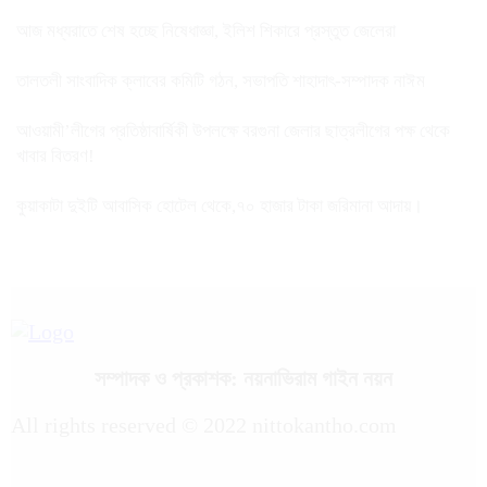
আজ মধ্যরাতে শেষ হচ্ছে নিষেধাজ্ঞা, ইলিশ শিকারে প্রস্তুত জেলেরা
তালতলী সাংবাদিক ক্লাবের কমিটি গঠন, সভাপতি শাহাদাৎ-সম্পাদক নাঈম
আওয়ামী’লীগের প্রতিষ্ঠাবার্ষিকী উপলক্ষে বরগুনা জেলার ছাত্রলীগের পক্ষ থেকে
খাবার বিতরণ!
কুয়াকাটা দুইটি আবাসিক হোটেল থেকে,৭০ হাজার টাকা জরিমানা আদায়।
সম্পাদক ও প্রকাশক: নয়নাভিরাম গাইন নয়ন
All rights reserved © 2022 nittokantho.com