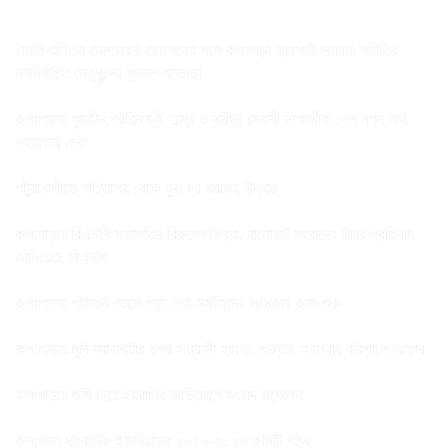
এমপি এবিএম মোশাররফ হোসেনের সঙ্গে কলাপাড়া ব্যবসায়ী সমবায় সমিতির
নবনির্বাচিত নেতৃবৃন্দের ফুলেল শুভেচ্ছা
কলাপাড়ায় গৃহহীন,প্রতিবন্ধী, দুস্থ ও দরিদ্র মেধাবী শিক্ষার্থীরা পেল নগদ অর্থ
সহায়তার চেক
পটুয়াখালীতে পতিতালয় থেকে যুবকের মরদেহ উদ্ধার
কলাপাড়ায় বিএনপি সভাপতির বিরুদ্ধে মিথ্যা, বানোয়াট সংবাদের তীব্র প্রতিবাদ
জানিয়েছে বিএনপি
কলাপাড়ায় পাটাতন ভেঙ্গে পড়া সেই মসজিদের সংস্কার কাজ শুরু
কলাপাড়ায় মুদি ব্যাবসায়ীর ওপর সন্ত্রাসী হামলা, গুরুতর অবস্থায় বরিশালে রেফার
কলাপাড়ায় জমি নিয়ে হয়রানির অভিযোগে সংবাদ সম্মেলন
কলাপাড়া সাংবাদিক ইউনিয়নের ২০২৬-২০২৭ কমিটি গঠন