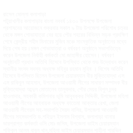
রাসেল মোল্লা কলাপাড়া
পটুয়াখালীর কলাপাড়ার বাংলা নববর্ষ ১৪৩০ উপলক্ষে উপজেলা
প্রশাষনের আয়োজনে শুক্রবার সকাল ৯ টায় উপজেলা পরিশোধ চত্বর
থেকে মঙ্গল শোভাযাত্রা বের হয়ে পৌর শহরের বিভিন্ন সড়ক প্রদক্ষিণ
শেষে কেন্দ্রীয় শহীদ মিনারের মুজিব মঞ্চে সাংস্কৃতিক অনুষ্ঠানের মধ্যে
দিয়ে শেষ হয়।মঙ্গল শোভাযাত্রা ও বর্ষবরণ অনুষ্ঠানে সভাপতিত্বে
করেন উপজেলা নির্বাহী কর্মকর্তা মো.জাহাঙ্গীর হোসেন। বর্ষবরণ
অনুষ্ঠানটি প্রধান অতিথি হিসেবে উপস্থিত থেকে শুভ উদ্বোধন করেন
স্থানীয় সংসদ সদস্য অধ্যক্ষ মহিবুর রহমান মুহিব । বিশেষ অতিথি
হিসেবে উপস্থিত ছিলেন উপজেলা চেয়ারম্যান বীর মুক্তিযোদ্ধা এস
এম রাকিবুল আহসান, উপজেলা আওয়ামী লীগের সাধারণ সম্পাদক বীর
মুক্তিযোদ্ধা আব্দুল মোতালেব তালুকদার, পৌর মেয়র বিপুল চন্দ্র
হাওলাদার, সহকারী কমিশনার ভূমি আবুবক্কর সিদ্দিকী, উপজেলা মহিলা
আওয়ামী লীগের আহবায়ক অধ্যক্ষ ফাতেমা আক্তার রেখা, জেলা
আওয়ামী লীগেরম সহ-সভাপতি সৈয়দ নাসির, উপজেলা আওয়ামী
লীগের সহসভাপতি ড.শহিদুল ইসলাম বিশ্বাস, কলাপাড়া থানার
ভারপ্রাপ্ত কর্মকর্তা ওসি মোঃ জসিম, উপজেলা ভাইস চেয়ারম্যান
শফিকুল আলম বাবুল খান,মহিলা ভাইস চেয়ারম্যান শাহীনা পারভিন