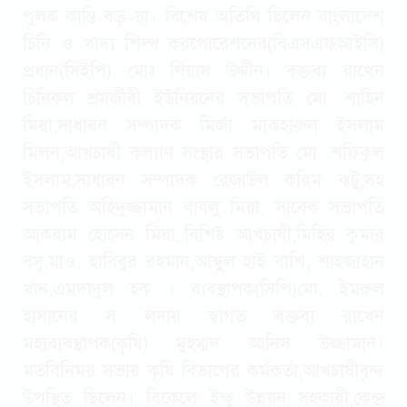
পুলক কান্তি বড়–য়া। বিশেষ অতিথি ছিলেন বাংলাদেশ
চিনি ও খাদ্য শিল্প করপোরেশনের(বিএসএফআইসি)
প্রধান(সিইপি) মোঃ গিয়াস উদ্দীন। বক্তব্য রাখেন
চিনিকল শ্রমজীবী ইউনিয়নের সভাপতি মো. শাহিন
মিয়া,সাধারন সম্পাদক মির্জা মাঝহারুল ইসলাম
মিলন,আখচাষী কল্যাণ সংস্থার সভাপতি মো. শফিকুল
ইসলাম,সাধারন সম্পাদক রেজাউল করিম ঝটু,সহ
সভাপতি অহিদুজ্জামান বাবলু মিয়া, সাবেক সভাপতি
আকরাম হোসেন মিয়া,,বিশিষ্ট আখচাষী,মিহির কুমার
বসু,মাও. হাবিবুর রহমান,আব্দুল হাই বাশি, শাহজাহান
খান,এমদাদুল হক । ব্যবস্থাপক(সিপি)মো. ইমরুল
হাসানের স লনায় স্বাগত বক্তব্য রাখেন
মহাব্যবস্থাপক(কৃষি) মুহম্মদ আনিস উজ্জামান।
মতবিনিময় সভায় কৃষি বিভাগের কর্মকর্তা,আখচাষীবৃন্দ
উপস্থিত ছিলেন। বিকেলে ইক্ষু উন্নয়ন সহকারী,কেন্দ্র