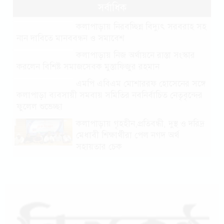
সর্বাধিক
কলাপাড়ায় নিরবচ্ছিন্ন বিদ্যুৎ সরবরাহ সহ
নান দাবিতে মানববন্ধন ও সমাবেশ
কলাপাড়ায় নিজ অর্থায়নে রাস্তা সংস্কার
করলেন বিশিষ্ট সমাজসেবক মুস্তাফিজুর রহমান
এমপি এবিএম মোশাররফ হোসেনের সঙ্গে
কলাপাড়া ব্যবসায়ী সমবায় সমিতির নবনির্বাচিত নেতৃবৃন্দের
ফুলেল শুভেচ্ছা
কলাপাড়ায় গৃহহীন,প্রতিবন্ধী, দুস্থ ও দরিদ্র
মেধাবী শিক্ষার্থীরা পেল নগদ অর্থ
সহায়তার চেক
পটুয়াখালীতে পতিতালয় থেকে যুবকের
মরদেহ উদ্ধার
কলাপাড়ায় বিএনপি সভাপতির বিরুদ্ধে
মিথ্যা, বানোয়াট সংবাদের তীব্র প্রতিবাদ