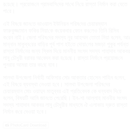
র‌য়ে‌ছে। প্রয়োজ‌নে গ্রামবা‌সি‌দের সা‌থে নি‌য়ে রাস্তা নির্মান করা যেতে
পা‌রে।
এই বিষ‌য়ে জান‌তে ভাওয়াল ইউ‌নিয়ন প‌রিষ‌দের চেয়ারম্যান
ফারুকুজ্জামান ফ‌কির মিয়া‌কে ক‌য়েকবার ফোন কর‌লেও তি‌নি রি‌সিব
ক‌রেন নাই। জেলা প‌রিষ‌দের সদস‌্য নুর আহম্মদ তোতা মিয়া ব‌লেন, আঃ
মান্নান মাকুব্ব‌রের বা‌ড়ির পূর্ব পাশ হই‌তে দোয়া‌লের মজড়া পুকুর পর্যন্ত
রাস্তা নির্মা‌নের জন্য স্কিম দি‌য়ে মাননীয় সংসদ সদস্য শাহাদাব আকবর
লাবু চৌধুরী বরাবর আ‌বেদন করা হ‌য়ে‌ছে। রাস্তা নির্মা‌নে প্রয়োজ‌নে
পুনরায় আমরা তার কা‌ছে যাব।
সালথা উপ‌জেলা নির্বাহী অ‌ফিসার মোঃ আক্তার হো‌সেন শা‌হিন ব‌লেন,
এই বিষ‌য়ে ব্যবস্থা নেওয়া হ‌বে। সালথা উপ‌জেলা প‌রিষ‌দের
চেয়ারম্যান মোঃ ওয়াদুদ মাতুব্বর এই প্রতি‌বেদক কে ধন্যবাদ দি‌য়ে
ব‌লেন, ‌বিষয়‌টি আ‌মি জান‌তে পে‌রে‌ছি। ইন-শা আল্লাহ মাননীয় সংসদ
সদস্য শাহাদাব আকবর লাবু চৌধুরীর মাধ্যমে ঐ এলাকায় দ্রুত রাস্তা
নির্মান ক‌রে দেওয়া হ‌বে।
📸 PhotoCard Download