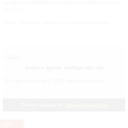
আওয়ামী’লীগের প্রতিষ্ঠাবার্ষিকী উপলক্ষে বরগুনা জেলার ছাত্রলীগের পক্ষ থেকে
খাবার বিতরণ!
কুয়াকাটা দুইটি আবাসিক হোটেল থেকে,৭০ হাজার টাকা জরিমানা আদায়।
সম্পাদক ও প্রকাশক: নয়নাভিরাম গাইন নয়ন
All rights reserved © 2022 nittokantho.com
Theme Created By
ThemesDealer.Com
tawhidit.top/
সংবাদ