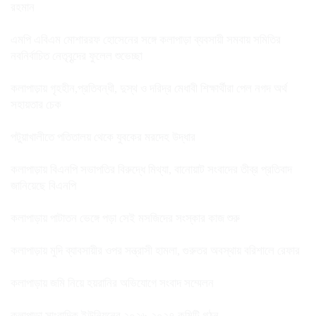
রহমান
এমপি এবিএম মোশাররফ হোসেনের সঙ্গে কলাপাড়া ব্যবসায়ী সমবায় সমিতির
নবনির্বাচিত নেতৃবৃন্দের ফুলেল শুভেচ্ছা
কলাপাড়ায় গৃহহীন,প্রতিবন্ধী, দুস্থ ও দরিদ্র মেধাবী শিক্ষার্থীরা পেল নগদ অর্থ
সহায়তার চেক
পটুয়াখালীতে পতিতালয় থেকে যুবকের মরদেহ উদ্ধার
কলাপাড়ায় বিএনপি সভাপতির বিরুদ্ধে মিথ্যা, বানোয়াট সংবাদের তীব্র প্রতিবাদ
জানিয়েছে বিএনপি
কলাপাড়ায় পাটাতন ভেঙ্গে পড়া সেই মসজিদের সংস্কার কাজ শুরু
কলাপাড়ায় মুদি ব্যাবসায়ীর ওপর সন্ত্রাসী হামলা, গুরুতর অবস্থায় বরিশালে রেফার
কলাপাড়ায় জমি নিয়ে হয়রানির অভিযোগে সংবাদ সম্মেলন
কলাপাড়া সাংবাদিক ইউনিয়নের ২০২৬-২০২৭ কমিটি গঠন