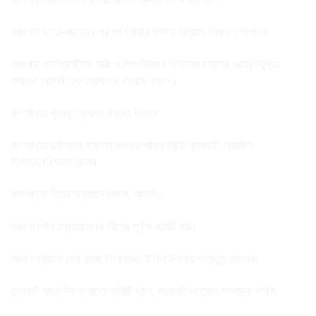
বরগুনায় হত্যা-কাণ্ডের পর ধর্ষণ করার ঘটনায় মাদ্রাসা শিক্ষক গ্রেপ্তার
বরগুনায় পর্ণোগ্রাফীসহ নারী ও শিশু নির্যাতন আইনের মামলার ওয়ারেন্টভুক্ত
পলাতক আসামী’কে গ্রেফতার করেছে র‌্যাব-১
কলাপাড়ায় গৃহবধূর ঝুলন্ত মরদেহ উদ্ধার
কলাপাড়ায় দুর্বৃত্তের হামলায় গুরুতর আহত ব্রিক ব্যাবসায়ী রেজাউল
শিকদার,বরিশালে রেফার
কলাপাড়ায় বিয়ের অনুষ্ঠানে হামলা, আহত ১
বরগুনা পৌর স্বেচ্ছাসেবক লীগের পূর্ণাঙ্গ কমিটি গঠন
আজ মধ্যরাতে শেষ হচ্ছে নিষেধাজ্ঞা, ইলিশ শিকারে প্রস্তুত জেলেরা
তালতলী সাংবাদিক ক্লাবের কমিটি গঠন, সভাপতি শাহাদাৎ-সম্পাদক নাঈম