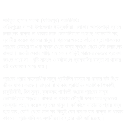
শরিফুল হাসান,সালথা (ফ‌রিদপুর) প্রতি‌নি‌ধিঃ
ফ‌রিদপু‌রের সালথা উপ‌জেলার ইউসুফ‌দিয়া এলাকার আপ্তপাড়া গ্রা‌মে
চলাচ‌লের রাস্তা না থাকায় চরম ভোগা‌ন্তি‌তে প‌ড়ে‌ছে গ্রামবা‌সি সহ
স্থানীয় ক‌য়েক গ্রা‌মের মানুষ। গ্রামের শুরু‌তে কাঁচা রাস্তা থাক‌লেও
গ্রা‌মের ভেত‌রে বা এক স্থান থে‌কে অন্য স্থা‌নে যে‌তে নেই চলাচ‌লের
রাস্তা। জরুরী সেবার গা‌ড়ি সহ কোন গা‌ড়িই গ্রা‌মের ভেত‌রে প্রবেশ
কর‌তে পা‌রে না। বৃ‌ষ্টি নাম‌লে ও বর্ষাকা‌লে গ্রামবা‌সির রাস্তা না থাকার
কষ্ট ক‌য়েকগুন বে‌ড়ে যায়।
গ্রা‌মের প্রায় সহস্রাধীক মানুষ প্রতি‌দিন রাস্তা না থাকার কষ্ট নি‌য়ে
জীবন যাপন কর‌ছে। রাস্তা না থাকায় প্রতি‌দিন শতাধিক শিক্ষার্থী,
চাকুরীজীবী, দিন মুজুর, কৃষকসহ পার্শবর্তী ক‌য়েক গ্রা‌মের মানুষ
ভোগা‌ন্তি‌তে পড়‌ছে। রাস্তা না থাকায় মৌসুমী ফসল ঘ‌রে তুল‌তেও
সমস্যায় প‌ড়েন ক‌য়েক গ্রা‌মের মানুষ। বর্ষাকা‌লে যাতায়াত প্রায় বন্ধ
হ‌য়ে যায়, রো‌গি থে‌কে লাশ সব কিছুই যেন থম‌কে যায় রাস্তা না থাকার
কার‌নে। গ্রামবা‌সি সহ স্থানীয়রা রাস্তার দা‌বি জা‌নি‌য়ে‌ছে।