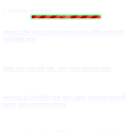
এ ক্যাটাগরির আরো নিউজ
.
.
.
g
n
i
d
a
o
L
100%
কলাপাড়ায় নিজ অর্থায়নে রাস্তা সংস্কার করলেন বিশিষ্ট সমাজসেবক
মুস্তাফিজুর রহমান
টেন্ডার হলেও শুরু হয়নি কাজ, বেহাল সড়কে জনদুর্ভোগ চরমে
কলাপাড়ায় দুই কিলোমিটার ভাঙ্গা সড়ক মেরামত করে চলাচল উপযোগী
করলেন যুবদল নেতা জুয়েল শিকদার