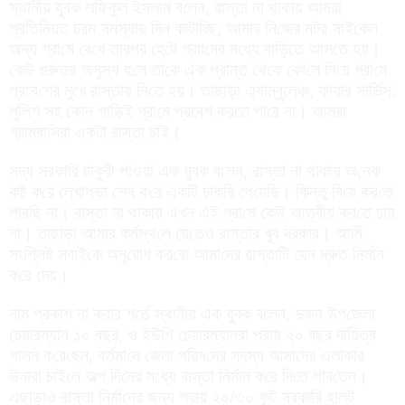
স্থানীয় যুবক শ‌ফিকুল ইসলাম ব‌লেন, রাস্তা না থাকায় আমরা
প্রতি‌নিয়ত চরম সমস্যায় দিন কাটা‌চ্ছি, আমার নি‌জের মটর সাই‌কেল
অন্য গ্রা‌মে রে‌খে তারপর হে‌টে গ্রাা‌মের ম‌ধ্যে বাড়িতে আস‌তে হয়।
কেউ গুরুতর অসুস্থ হ‌লে তা‌কে এক প্রান্ত থে‌কে কো‌লে নি‌য়ে গ্রা‌মে
প্রবে‌শের মু‌খে রাস্তায় নি‌তে হয়। তাছাড়া এ্যাম্বুলেঞ্চ, ফায়ার সা‌র্ভিস,
পু‌লিশ সহ কোন গা‌ড়িই গ্রা‌মে প্রবেশ কর‌তে পা‌রে না। আমরা
গ্রামবা‌সিরা একটা রাস্তা চাই।
সদ্য সরকারি চাকুরী পাওয়া এক যুবক ব‌লেন, রাস্তা না থাকায় অ‌নেক
কষ্ট ক‌রে লেখাপড়া শেষ ক‌রে এক‌টি চাকরি পে‌য়ে‌ছি। কিন্তু বি‌য়ে কর‌তে
পার‌ছি না। রাস্তা না থাকায় এখন এই গ্রা‌মে কেউ আ‌ত্বীয় কর‌তে চায়
না। তাছাড়া আমার কর্মস্থ‌লে যে‌তেও রাস্তার খুব দরকার। আ‌মি
সং‌শ্লিষ্ট সবাই‌কে অনু‌রোধ কর‌বো আমা‌দের রাস্তা‌টি যেন দ্রুত নির্মান
ক‌রে দেয়।
নাম প্রকাশ না করার শ‌র্তে স্থানীয় এক যুবক ব‌লেন, দুজন উপ‌জেলা
চেয়ারম্যান ১০ বছর, ও ইউ‌পি চেয়ারম্যানরা প্রায় ২০ বছর দা‌য়িত্ব
পালন ক‌রে‌ছেন, বর্তমা‌নে জে‌লা প‌রিষ‌দের সদস্য আমা‌দের এলাকার
উনারা চাই‌লে অল্প দি‌নের ম‌ধ্যে রাস্তা নির্মান ক‌রে দি‌তে পার‌তেন।
এছাড়াও রাস্তা নির্মা‌নের জন্য প্রায় ২০/৩০ ফুট সরকারি হালট