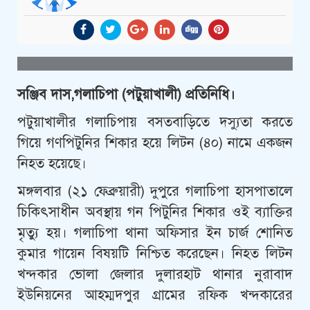
সঞ্জিব দাস,গলাচিপা (পটুয়াখালী) প্রতিনিধি।
পটুয়াখালীর গলাচিপায় বসতবাড়িতে দস্যুতা করতে
গিয়ে গণপিটুনির শিকার হয়ে লিটন (৪০) নামে একজন
নিহত হয়েছে।
মঙ্গলবার (২১ ফেব্রুয়ারী) দুপুরে গলাচিপা হাসপাতালে
চিকিৎসাধীন অবস্থায় গন পিটুনির শিকার ওই ব্যাক্তির
মৃত্যু হয়। গলাচিপা থানা অফিসার ইন চার্জ শোনিত
কুমার গায়েন বিষয়টি নিশ্চিত করেছেন। নিহত লিটন
খন্দকার ভোলা জেলার দুলারহাট থানার নুরাবাদ
ইউনিয়নের আহম্মদপুর গ্রামের রফিক খন্দকারের