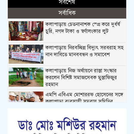
সর্বশেষ
সর্বাধিক
কলাপাড়ায় চেতনানাশক স্প্রে করে দুর্ধর্ষ
চুরি, নগদ টাকা ও স্বর্ণালংকার লুট
কলাপাড়ায় নিরবচ্ছিন্ন বিদ্যুৎ সরবরাহ সহ
নান দাবিতে মানববন্ধন ও সমাবেশ
কলাপাড়ায় নিজ অর্থায়নে রাস্তা সংস্কার
করলেন বিশিষ্ট সমাজসেবক মুস্তাফিজুর
রহমান
এমপি এবিএম মোশাররফ হোসেনের সঙ্গে
কলাপাড়া ব্যবসায়ী সমবায় সমিতির
নবনির্বাচিত নেতৃবৃন্দের ফুলেল শুভেচ্ছা
কলাপাড়ায় গৃহহীন,প্রতিবন্ধী, দুস্থ ও দরিদ্র
মেধাবী শিক্ষার্থীরা পেল নগদ অর্থ
সহায়তার চেক