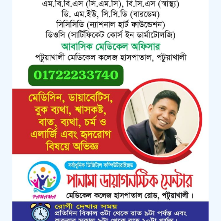
পটুয়াখালীতে পতিতালয় থেকে যুবকের
মরদেহ উদ্ধার
কলাপাড়ায় বিএনপি সভাপতির বিরুদ্ধে
মিথ্যা, বানোয়াট সংবাদের তীব্র প্রতিবাদ
জানিয়েছে বিএনপি
কলাপাড়ায় পাটাতন ভেঙ্গে পড়া সেই
মসজিদের সংস্কার কাজ শুরু
কলাপাড়ায় মুদি ব্যাবসায়ীর ওপর সন্ত্রাসী
হামলা, গুরুতর অবস্থায় বরিশালে রেফার
কলাপাড়ায় জমি নিয়ে হয়রানির অভিযোগে
সংবাদ সম্মেলন