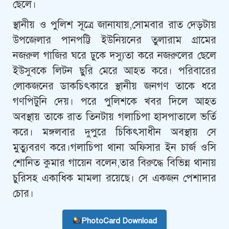
ছেলে।
স্থানীয় ও পুলিশ সূত্রে জানাযায়,সোমবার রাত দেড়টায়
উপজেলার পানপট্টি ইউনিয়নের তুলারাম গ্রামের
নজরুল গাজির ঘরে ঢুকে দস্যুতা করে নজরুলের ছেলে
ইউসুবকে লিটন ছুরি মেরে আহত করে। পরিবারের
লোকজনের ডাকচিৎকারে স্থানীয় জনগণ তাকে ধরে
গণপিটুনি দেয়। পরে পুলিশকে খবর দিলে আহত
অবস্থায় তাকে রাত তিনটায় গলাচিপা হাসপাতালে ভর্তি
করে। মঙ্গলবার দুপুরে চিকিৎসাধীন অবস্থায় সে
মুত্যুবরণ করে।গলাচিপা থানা অফিসার ইন চার্জ ওসি
শোনিত কুমার গায়েন বলেন,তার বিরুদ্ধে বিভিন্ন থানায়
চুরিসহ একাধিক মামলা রয়েছে। সে একজন পেশাদার
চোর।
PhotoCard Download