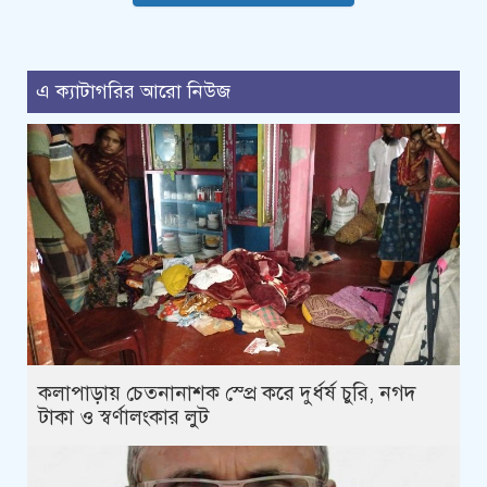
এ ক্যাটাগরির আরো নিউজ
কলাপাড়ায় চেতনানাশক স্প্রে করে দুর্ধর্ষ চুরি, নগদ
টাকা ও স্বর্ণালংকার লুট