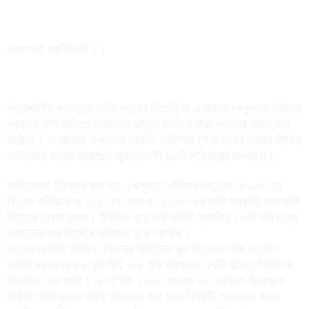
কলাপাড়া প্রতিনিধি।।
পটুয়াখালীর কলাপাড়া পৌর শহরের চিংগুড়িয়া এলাকায় খেপুপাড়া মৌজায়
সরকারি খাস জমিতে চলাচলের রাস্তা নির্মাণে বাধা দেওয়ার অভিযোগ
উঠেছে। এ ঘটনায় উপজেলা নির্বাহী অফিসার (ইউএনও) বরাবর লিখিত
অভিযোগ দায়ের করেছেন ভুক্তভোগী ১৮টি পরিবারের সদস্যরা।
অভিযোগে উল্লেখ করা হয়, খেপুপাড়া মৌজার জে.এল নং-০৬ এর
বি.এস খতিয়ান নং ১/১ এবং দাগ নং ৪০২৭ এর জমি সরকারি খাস জমি
হিসেবে রেকর্ডভুক্ত। দীর্ঘদিন ধরে ওই জমিটি স্থানীয় ১৮টি পরিবারের
চলাচলের পথ হিসেবে ব্যবহৃত হয়ে আসছে।
আবেদনকারীরা জানান, নিজস্ব অর্থায়নে মূল সড়কের সঙ্গে সংযোগ
স্থাপনের জন্য ৪০ ফুট দীর্ঘ ও ৬ ফুট প্রশস্ত একটি রাস্তা নির্মাণের
উদ্যোগ নেন তারা। এ লক্ষ্যে ২০২৩ সালের ৩০ এপ্রিল উপজেলা
নির্বাহী অফিসারের কাছে আবেদন করা হলে বিষয়টি তদন্তের জন্য