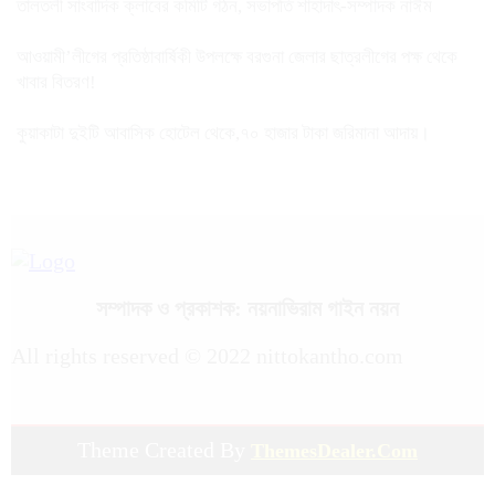
তালতলী সাংবাদিক ক্লাবের কমিটি গঠন, সভাপতি শাহাদাৎ-সম্পাদক নাঈম
আওয়ামী’লীগের প্রতিষ্ঠাবার্ষিকী উপলক্ষে বরগুনা জেলার ছাত্রলীগের পক্ষ থেকে
খাবার বিতরণ!
কুয়াকাটা দুইটি আবাসিক হোটেল থেকে,৭০ হাজার টাকা জরিমানা আদায়।
সম্পাদক ও প্রকাশক: নয়নাভিরাম গাইন নয়ন
All rights reserved © 2022 nittokantho.com
Theme Created By
ThemesDealer.Com