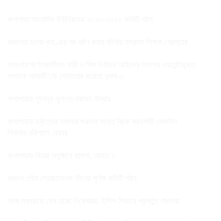
কলাপাড়া সাংবাদিক ইউনিয়নের ২০২৬-২০২৭ কমিটি গঠন
বরগুনায় হত্যা-কাণ্ডের পর ধর্ষণ করার ঘটনায় মাদ্রাসা শিক্ষক গ্রেপ্তার
বরগুনায় পর্ণোগ্রাফীসহ নারী ও শিশু নির্যাতন আইনের মামলার ওয়ারেন্টভুক্ত
পলাতক আসামী’কে গ্রেফতার করেছে র‌্যাব-১
কলাপাড়ায় গৃহবধূর ঝুলন্ত মরদেহ উদ্ধার
কলাপাড়ায় দুর্বৃত্তের হামলায় গুরুতর আহত ব্রিক ব্যাবসায়ী রেজাউল
শিকদার,বরিশালে রেফার
কলাপাড়ায় বিয়ের অনুষ্ঠানে হামলা, আহত ১
বরগুনা পৌর স্বেচ্ছাসেবক লীগের পূর্ণাঙ্গ কমিটি গঠন
আজ মধ্যরাতে শেষ হচ্ছে নিষেধাজ্ঞা, ইলিশ শিকারে প্রস্তুত জেলেরা