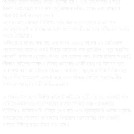
স্থানীয় তহসিলদারের কাছে পাঠানো হয়। পরে তহসিলদার রাস্তা
নির্মাণ করা যেতে পারে মর্মে প্রতিবেদন দাখিল করেন এবং রাস্তার
সীমানাও নির্ধারণ করে দেন।
তবে বর্তমানে রাস্তা নির্মাণের কাজ শুরু করতে গেলে একটি পক্ষ
জোরপূর্বক ওই জমি দখলের চেষ্টা করে বাধা দিচ্ছে বলে অভিযোগ করেন
আবেদনকারীরা।
অভিযোগে আরও বলা হয়, এর আগে ২০২৩ সালের ২৮ মার্চ জেলা
প্রশাসকের কাছেও একই বিষয়ে আবেদন করা হয়েছিল। পরে স্থানীয়
সহকারী কমিশনার (ভূমি) উক্ত খাস জমিতে লাল নিশান টানিয়ে সরকারি
সীমানা চিহ্নিত করেন। কিন্তু এলাকার একটি চক্র তা উপেক্ষা করে
জমি দখলের চেষ্টা চালিয়ে যাচ্ছে। এ বিষয়ে ভুক্তভোগীরা ইউএনওর
সরেজমিন হস্তক্ষেপ কামনা করে দ্রুত রাস্তা নির্মাণে প্রয়োজনীয়
ব্যবস্থা গ্রহণের দাবি জানিয়েছেন।
এ বিষয়ে উপজেলা নির্বাহী কর্মকর্তা কাউছার হামিদ বলেন, সরকারি খাস
জমিতে জনসাধারণের চলাচলের রাস্তা নিশ্চিত করা প্রশাসনের
দায়িত্ব। অভিযোগটি খতিয়ে দেখা হবে এবং ভুক্তভোগী পরিবারগুলোর
যাতায়াতের ব্যবস্থা না থাকলে উপজেলা প্রশাসনের পক্ষ থেকেই
রাস্তা নির্মাণে সহযোগিতা করা হবে।