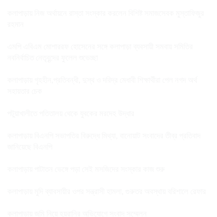
কলাপাড়ায় নিজ অর্থায়নে রাস্তা সংস্কার করলেন বিশিষ্ট সমাজসেবক মুস্তাফিজুর
রহমান
এমপি এবিএম মোশাররফ হোসেনের সঙ্গে কলাপাড়া ব্যবসায়ী সমবায় সমিতির
নবনির্বাচিত নেতৃবৃন্দের ফুলেল শুভেচ্ছা
কলাপাড়ায় গৃহহীন,প্রতিবন্ধী, দুস্থ ও দরিদ্র মেধাবী শিক্ষার্থীরা পেল নগদ অর্থ
সহায়তার চেক
পটুয়াখালীতে পতিতালয় থেকে যুবকের মরদেহ উদ্ধার
কলাপাড়ায় বিএনপি সভাপতির বিরুদ্ধে মিথ্যা, বানোয়াট সংবাদের তীব্র প্রতিবাদ
জানিয়েছে বিএনপি
কলাপাড়ায় পাটাতন ভেঙ্গে পড়া সেই মসজিদের সংস্কার কাজ শুরু
কলাপাড়ায় মুদি ব্যাবসায়ীর ওপর সন্ত্রাসী হামলা, গুরুতর অবস্থায় বরিশালে রেফার
কলাপাড়ায় জমি নিয়ে হয়রানির অভিযোগে সংবাদ সম্মেলন