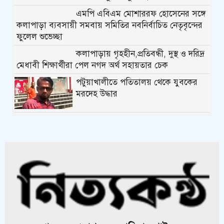
এমপি এবিএম মোশাররফ হোসেনের সঙ্গে
কলাপাড়া ব্যবসায়ী সমবায় সমিতির নবনির্বাচিত নেতৃবৃন্দের
ফুলেল শুভেচ্ছা
কলাপাড়ায় গৃহহীন,প্রতিবন্ধী, দুস্থ ও দরিদ্র
মেধাবী শিক্ষার্থীরা পেল নগদ অর্থ সহায়তার চেক
পটুয়াখালীতে পতিতালয় থেকে যুবকের
মরদেহ উদ্ধার
কলাপাড়ায় বিএনপি সভাপতির বিরুদ্ধে
মিথ্যা, বানোয়াট সংবাদের তীব্র প্রতিবাদ জানিয়েছে বিএনপি
কলাপাড়ায় পাটাতন ভেঙ্গে পড়া সেই
মসজিদের সংস্কার কাজ শুরু
কলাপাড়ায় মুদি ব্যাবসায়ীর ওপর সন্ত্রাসী
হামলা, গুরুতর অবস্থায় বরিশালে রেফার