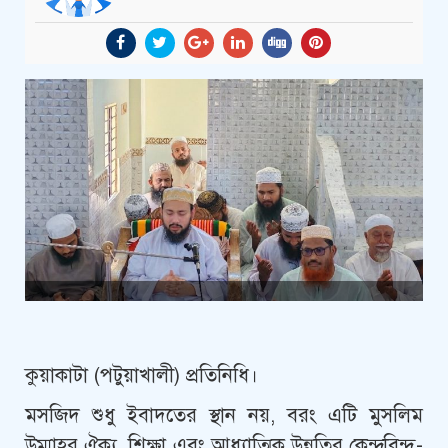
কুয়াকাটা (পটুয়াখালী) প্রতিনিধি।
মসজিদ শুধু ইবাদতের স্থান নয়, বরং এটি মুসলিম
উম্মাহর ঐক্য, শিক্ষা এবং আধ্যাত্মিক উন্নতির কেন্দ্রবিন্দু-