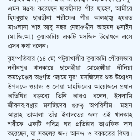
এমন মন্তব্য করেছেন ছারছীনার পীর ছাহেব, আমীরে
হিযবুল্লাহ ছারছীনা শরীফের পীর আলহাজ্ব হযরত
মাওলানা শাহ আবু নছর নেছারুদ্দীন আহমদ হুসাইন
(মা.জি.আ.) কুয়াকাটায় একটি মসজিদ উদ্বোধনে এসে
এসব কথা বলেন।
বৃহস্পতিবার (১৪ মে) পটুয়াখালীর কুয়াকাটা পৌরসভার
নবীনপুর খানকায়ে ছালেহীয়া মোহেব্বীয়া দীনিয়া
কমপ্লেক্সের অন্তর্গত ‘জামে নূর’ মসজিদের শুভ উদ্বোধন
উপলক্ষে ওয়াজ ও দোয়া মাহফিলের আয়োজনে প্রধান
অতিথির বক্তব্যে তিনি আরও বলেন, ইসলামি
জীবনব্যবস্থায় মসজিদের গুরুত্ব অপরিসীম। মহান
আল্লাহ তাআলা তাঁর ইবাদতের জন্য এই খানকাহ
শরীফে একটি পবিত্র ঘর প্রতিষ্ঠার তাওফিক দান
করেছেন, যা সকলের জন্য আনন্দ ও বরকতের বিষয়।