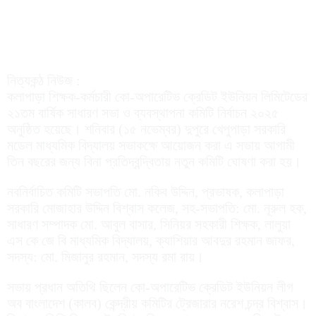
নিত্যকন্ঠ নিউজ :
কলাপাড়া শিক্ষক-কর্মচারী কো-অপারেটিভ ক্রেডিট ইউনিয়ন লিমিটেডের
২১তম বার্ষিক সাধারণ সভা ও ব্যবস্থাপনা কমিটি নির্বাচন ২০২৫
অনুষ্ঠিত হয়েছে। শনিবার (১৫ নভেম্বর) দুপুরে খেপুপাড়া সরকারি
মডেল মাধ্যমিক বিদ্যালয় সভাকক্ষে আয়োজন করা এ সভায় আগামী
তিন বছরের জন্য বিনা প্রতিদ্বন্দ্বিতায় নতুন কমিটি ঘোষণা করা হয়।
নবনির্বাচিত কমিটি সভাপতি মো. নকিব উদ্দিন, প্রভাষক, কলাপাড়া
সরকারি মোজাহার উদ্দিন বিশ্বাস কলেজ, সহ-সভাপতি: মো. নূরুল হক,
সাধারণ সম্পাদক মো. আবুল বাসার, সিনিয়র সহকারী শিক্ষক, লালুয়া
এস কে জে বি মাধ্যমিক বিদ্যালয়, ক্যাশিয়ার আবদুর রহমান জাফর,
সদস্য: মো. মিজানুর রহমান, সদস্য রমা রায়।
সভায় প্রধান অতিথি ছিলেন কো-অপারেটিভ ক্রেডিট ইউনিয়ন লীগ
অব বাংলাদেশ (কালব) কেন্দ্রীয় কমিটির ট্রেজারার নরেশ চন্দ্র বিশ্বাস।