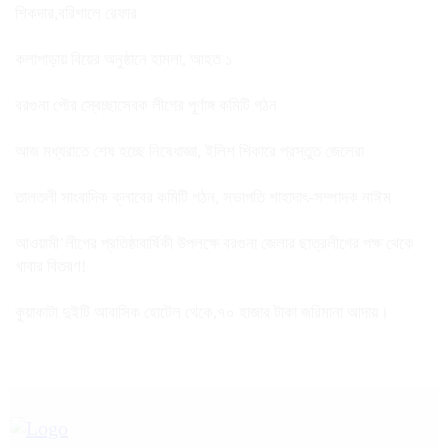
শিকদার,বরিশালে রেফার
কলাপাড়ায় বিয়ের অনুষ্ঠানে হামলা, আহত ১
বরগুনা পৌর স্বেচ্ছাসেবক লীগের পূর্ণাঙ্গ কমিটি গঠন
আজ মধ্যরাতে শেষ হচ্ছে নিষেধাজ্ঞা, ইলিশ শিকারে প্রস্তুত জেলেরা
তালতলী সাংবাদিক ক্লাবের কমিটি গঠন, সভাপতি শাহাদাৎ-সম্পাদক নাঈম
আওয়ামী’লীগের প্রতিষ্ঠাবার্ষিকী উপলক্ষে বরগুনা জেলার ছাত্রলীগের পক্ষ থেকে
খাবার বিতরণ!
কুয়াকাটা দুইটি আবাসিক হোটেল থেকে,৭০ হাজার টাকা জরিমানা আদায়।