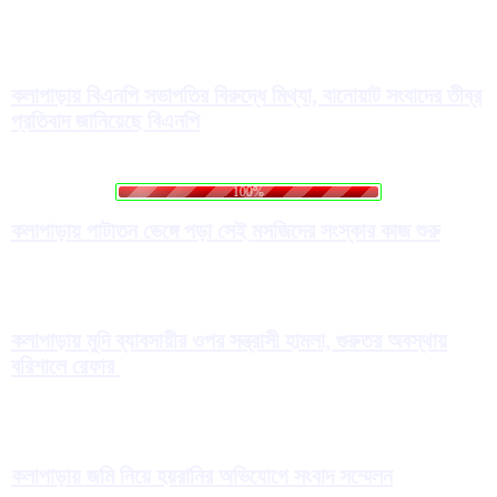
কলাপাড়ায় বিএনপি সভাপতির বিরুদ্ধে মিথ্যা, বানোয়াট সংবাদের তীব্র
প্রতিবাদ জানিয়েছে বিএনপি
.
.
.
g
n
i
d
a
L
o
100%
কলাপাড়ায় পাটাতন ভেঙ্গে পড়া সেই মসজিদের সংস্কার কাজ শুরু
কলাপাড়ায় মুদি ব্যাবসায়ীর ওপর সন্ত্রাসী হামলা, গুরুতর অবস্থায়
বরিশালে রেফার
কলাপাড়ায় জমি নিয়ে হয়রানির অভিযোগে সংবাদ সম্মেলন