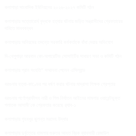
কলাপাড়া সাংবাদিক ইউনিয়নের ২০২৬-২০২৭ কমিটি গঠন
কলাপাড়ায় সত্তোরোর্ধ বৃদ্ধকে হত্যার ঘটনায় জড়িত সন্ত্রাসীদের গ্রেফতারের
দাবিতে মানববন্ধন
কলাপাড়ায় অনিয়মের তদন্তে সরকারি কর্মকর্তাকে বাঁধা দেয়ার অভিযোগ
দি-খেপুপাড়া আরবান কো-অপারেটিভ সোসাইটির সাধারণ সভা ও কমিটি গঠন
কলাপাড়ায় প্রান সংহতি” সম্মাননা পেলেন এসিল্যান্ড
বরগুনায় হত্যা-কাণ্ডের পর ধর্ষণ করার ঘটনায় মাদ্রাসা শিক্ষক গ্রেপ্তার
বরগুনায় পর্ণোগ্রাফীসহ নারী ও শিশু নির্যাতন আইনের মামলার ওয়ারেন্টভুক্ত
পলাতক আসামী’কে গ্রেফতার করেছে র‌্যাব-১
কলাপাড়ায় গৃহবধূর ঝুলন্ত মরদেহ উদ্ধার
কলাপাড়ায় দুর্বৃত্তের হামলায় গুরুতর আহত ব্রিক ব্যাবসায়ী রেজাউল