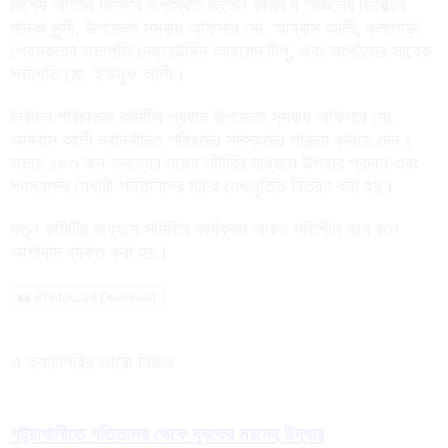
বিশেষ অতিথি হিসেবে উপস্থিত ছিলেন কালব ঘ অঞ্চলের ডিরেক্টর
মনিকা মুন্সী, উপজেলা সমবায় অফিসার মো. আব্বাস আলী, কলাপাড়া
প্রেসক্লাব সভাপতি নেছারউদ্দিন আহমেদ টিপু, এবং সংগঠনের সাবেক
সভাপতি মো. ইউসুফ আলী।
নির্বাচন পরিচালনা কমিটির প্রধান উপজেলা সমবায় অফিসার মো.
আব্বাস আলী নবনির্বাচিত পরিষদের সদস্যদের পরিচয় করিয়ে দেন।
সভায় ১০৩ জন সদস্যের মধ্যে লটারির মাধ্যমে উপহার প্রদান এবং
সদস্যদের মেধাবী সন্তানদের মাঝে মেধাবৃত্তি বিতরণ করা হয়।
নতুন কমিটির মাধ্যমে সমিতির কার্যক্রম আরও গতিশীল হবে বলে
আশাবাদ ব্যক্ত করা হয়।
📸 PhotoCard Download
এ ক্যাটাগরির আরো নিউজ
পটুয়াখালীতে পতিতালয় থেকে যুবকের মরদেহ উদ্ধার