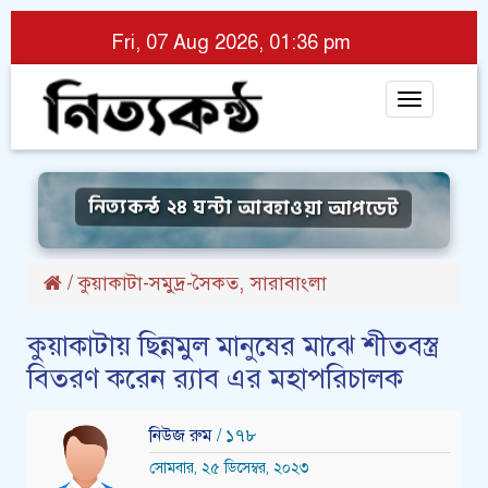
Fri, 07 Aug 2026, 01:36 pm
Toggle
navigat
নিত্যকন্ঠ ২৪ ঘন্টা আবহাওয়া আপডেট
,
/
কুয়াকাটা-সমুদ্র-সৈকত
সারাবাংলা
কুয়াকাটায় ছিন্নমুল মানুষের মাঝে শীতবস্ত্র
বিতরণ করেন র‌্যাব এর মহাপরিচালক
নিউজ রুম
/ ১৭৮
সোমবার, ২৫ ডিসেম্বর, ২০২৩