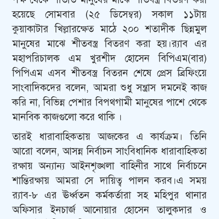
হয়েছে সোমবার (২৫ ডিসেম্বর) সকাল ১১টায়
কুয়াকাটার খিল্লারক্ষেত মাঠে ২০০ শতাদীক ছিন্নমুল
মানুষের মাঝে শীতবস্ত্র বিতরণ করা হয়।র‌্যাব এর
মহাপরিচালক এম খুরশীদ হোসেন বিপিএম(বার)
পিপিএম এসব শীতবস্ত্র বিতরন শেষে প্রেস ব্রিফিংয়ে
সাংবাদিকদের বলেন, আমরা শুধু সন্ত্রাস দমনেই কাজ
করি না, বিভিন্ন পেশার বিপথগামী মানুষের পাশে থেকে
মানবিক কাজগুলো করে থাকি ।
তারই ধারাবাহিকতায় আজকের এ কার্যক্রম। তিনি
আরো বলেন, আসন্ন নির্বাচন সাংবিধানিক ধারাবাহিকতা
রক্ষায় অন্যান্য আইনশৃঙ্খলা বাহিনীর সাথে নির্বাচনে
শান্তিরক্ষায় আমরা সে দায়িত্ব পালন করব।এ সময়
র‌্যাব-৮ এর ঊর্ধ্বতন কর্মকর্তারা সহ মহিপুর থানার
অফিসার ইনচার্জ আনোয়ার হোসেন তালুকদার ও