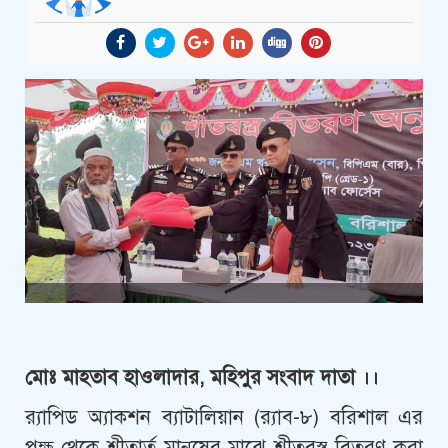
মোঃ মাহতাব হাওলাদার, মহিপুর সংবাদ দাতা ।।
র‌্যাপিড অ্যাকশন ব্যাটালিয়ান (র‌্যাব-৮) বরিশাল এর
পক্ষ থেকে শীতার্ত মানুষের মাঝে শীতবস্ত্র বিতরণ করা