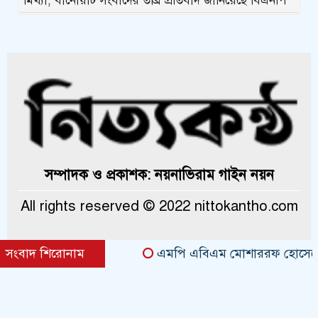
মিথ্যা, বানোয়াট সংবাদের তীব্র প্রতিবাদ জানিয়েছে বিএনপি
কলাপাড়ায় পাটাতন ভেঙ্গে পড়া সেই
মসজিদের সংস্কার কাজ শুরু
কলাপাড়ায় মুদি ব্যাবসায়ীর ওপর সন্ত্রাসী
হামলা, গুরুতর অবস্থায় বরিশালে রেফার
কলাপাড়ায় জমি নিয়ে হয়রানির অভিযোগে
সংবাদ সম্মেলন
কলাপাড়া সাংবাদিক ইউনিয়নের
সম্পাদক ও প্রকাশক: নয়নাভিরাম গাইন নয়ন
২০২৬-২০২৭ কমিটি গঠন
All rights reserved © 2022 nittokantho.com
কলাপাড়ায় সত্তোরোর্ধ বৃদ্ধকে হত্যার
ঘটনায় জড়িত সন্ত্রাসীদের গ্রেফতারের
দাবিতে মানববন্ধন
সংবাদ শিরোনাম
এমপি এবিএম মোশাররফ হোসেনের সঙ্গে
Theme Created By
ThemesDealer.Com
কলাপাড়ায় অনিয়মের তদন্তে সরকারি
কর্মকর্তাকে বাঁধা দেয়ার অভিযোগ
tawhidit.top/