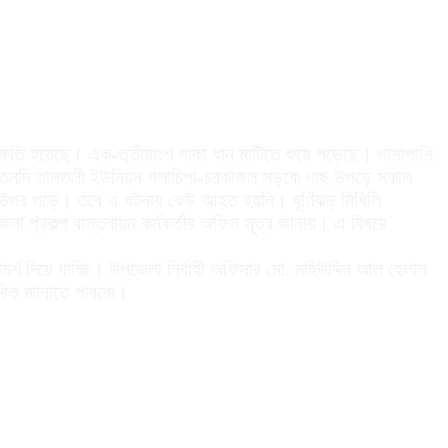
পক ক্ষতি হয়েছে। এক-তৃতীয়াংশ পাকা ধান মাটিতে শুয়ে পড়েছে। পাশাপাশি
লার রতনদি তালতলী ইউনিয়ন গলাচিপা-চরকাজল সড়কে গাছ উপড়ে সকাল
ের উপর পড়ে। তবে এ ঘটনায় কেউ আহত হয়নি। ঘূর্ণিঝড় মিধিলি
লা প্রকল্প বাস্তবায়ন কর্মকর্তার অফিস সূত্র জানায়। এ বিষয়ে
্শ দিয়ে যাচ্ছি। উপজেলা নির্বাহী অফিসার মো. মহিউদ্দিন আল হেলাল
তারিত জানাতে পারবো।