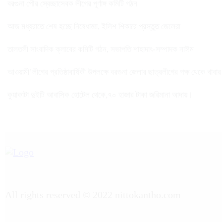
বরগুনা পৌর স্বেচ্ছাসেবক লীগের পূর্ণাঙ্গ কমিটি গঠন
আজ মধ্যরাতে শেষ হচ্ছে নিষেধাজ্ঞা, ইলিশ শিকারে প্রস্তুত জেলেরা
তালতলী সাংবাদিক ক্লাবের কমিটি গঠন, সভাপতি শাহাদাৎ-সম্পাদক নাঈম
আওয়ামী’লীগের প্রতিষ্ঠাবার্ষিকী উপলক্ষে বরগুনা জেলার ছাত্রলীগের পক্ষ থেকে খাবা
কুয়াকাটা দুইটি আবাসিক হোটেল থেকে,৭০ হাজার টাকা জরিমানা আদায়।
All rights reserved © 2022 nittokantho.com