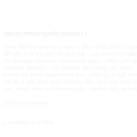
সঞ্জিব দাস,গলাচিপা(পটুয়াখালী)সংবাদদাতা।।
ঘূর্ণিঝড় মিধিলি’র প্রভাবে ঝড়ো বাতাস ও বৃষ্টিতে ঘূর্ণিঝড় মিধিলি’র
অতি বৃষ্টির ফ লে ধান ক্ষেতে পানি জমে গেছে। এতে করে কৃষকের মা
৬টা থেকে দুপুর পর্যন্ত সড়ক যোগাযোগ বন্ধ রয়েছে। এদিকে একই গ্
মোকাবিলায় উপজেলার ১০৫টি সাইক্লোন সেল্টার প্রস্তুত রাখা হয়েছে। প
উপজেলা কৃষি কর্মকর্তা আরজু আক্তার বলেন, দুইদিন ধরে এ ঝড়টি চল
তাই ঝড় না থামা পর্যন্ত আসলে ক্ষয়ক্ষতির সঠিক কোনো তথ্য পাওয়া যা
বলেন, আমরা র্স্বোচ্চ সতর্ক অবস্থায় রয়েছি। ক্ষয়ক্ষতির খবর নেয়া 
📸 PhotoCard Download
এ ক্যাটাগরির আরো নিউজ