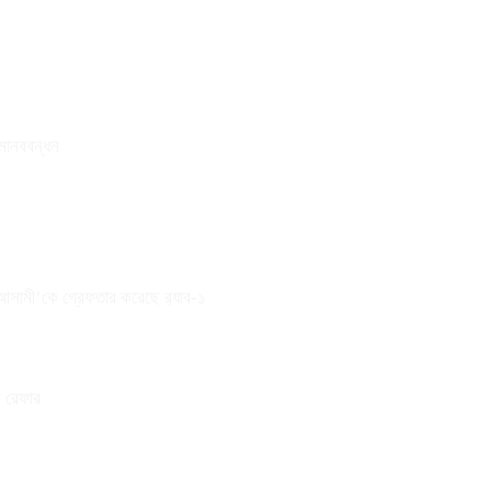
 মানববন্ধন
 আসামী’কে গ্রেফতার করেছে র‌্যাব-১
ে রেফার