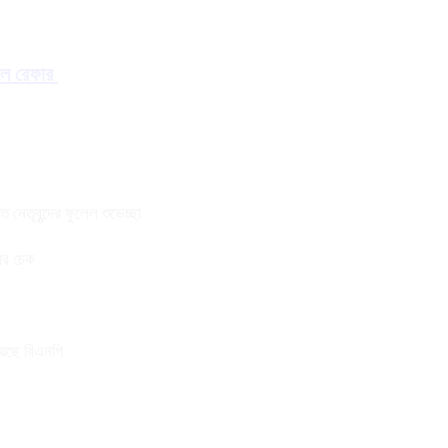
ালে রেফার
নেতৃবৃন্দের ফুলেল শুভেচ্ছা
তার চেক
য়েছে বিএনপি