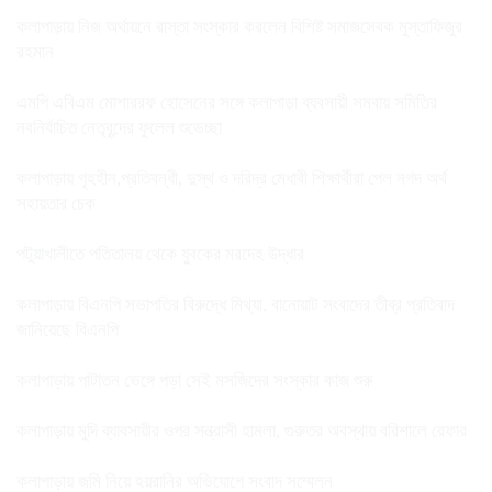
কলাপাড়ায় নিজ অর্থায়নে রাস্তা সংস্কার করলেন বিশিষ্ট সমাজসেবক মুস্তাফিজুর
রহমান
এমপি এবিএম মোশাররফ হোসেনের সঙ্গে কলাপাড়া ব্যবসায়ী সমবায় সমিতির
নবনির্বাচিত নেতৃবৃন্দের ফুলেল শুভেচ্ছা
কলাপাড়ায় গৃহহীন,প্রতিবন্ধী, দুস্থ ও দরিদ্র মেধাবী শিক্ষার্থীরা পেল নগদ অর্থ
সহায়তার চেক
পটুয়াখালীতে পতিতালয় থেকে যুবকের মরদেহ উদ্ধার
কলাপাড়ায় বিএনপি সভাপতির বিরুদ্ধে মিথ্যা, বানোয়াট সংবাদের তীব্র প্রতিবাদ
জানিয়েছে বিএনপি
কলাপাড়ায় পাটাতন ভেঙ্গে পড়া সেই মসজিদের সংস্কার কাজ শুরু
কলাপাড়ায় মুদি ব্যাবসায়ীর ওপর সন্ত্রাসী হামলা, গুরুতর অবস্থায় বরিশালে রেফার
কলাপাড়ায় জমি নিয়ে হয়রানির অভিযোগে সংবাদ সম্মেলন