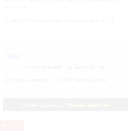
আওয়ামী’লীগের প্রতিষ্ঠাবার্ষিকী উপলক্ষে বরগুনা জেলার ছাত্রলীগের পক্ষ থেকে
খাবার বিতরণ!
কুয়াকাটা দুইটি আবাসিক হোটেল থেকে,৭০ হাজার টাকা জরিমানা আদায়।
সম্পাদক ও প্রকাশক: নয়নাভিরাম গাইন নয়ন
All rights reserved © 2022 nittokantho.com
Theme Created By
ThemesDealer.Com
tawhidit.top/
সংবাদ