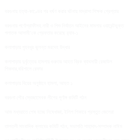
বরগুনায় হত্যা-কাণ্ডের পর ধর্ষণ করার ঘটনায় মাদ্রাসা শিক্ষক গ্রেপ্তার
বরগুনায় পর্ণোগ্রাফীসহ নারী ও শিশু নির্যাতন আইনের মামলার ওয়ারেন্টভুক্ত
পলাতক আসামী’কে গ্রেফতার করেছে র‌্যাব-১
কলাপাড়ায় গৃহবধূর ঝুলন্ত মরদেহ উদ্ধার
কলাপাড়ায় দুর্বৃত্তের হামলায় গুরুতর আহত ব্রিক ব্যাবসায়ী রেজাউল
শিকদার,বরিশালে রেফার
কলাপাড়ায় বিয়ের অনুষ্ঠানে হামলা, আহত ১
বরগুনা পৌর স্বেচ্ছাসেবক লীগের পূর্ণাঙ্গ কমিটি গঠন
আজ মধ্যরাতে শেষ হচ্ছে নিষেধাজ্ঞা, ইলিশ শিকারে প্রস্তুত জেলেরা
তালতলী সাংবাদিক ক্লাবের কমিটি গঠন, সভাপতি শাহাদাৎ-সম্পাদক নাঈম