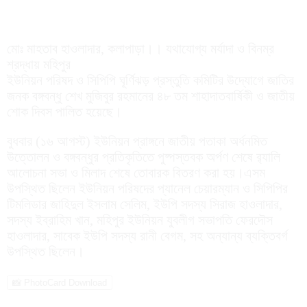
মোঃ মাহতাব হাওলাদার, কলাপাড়া।। যথাযোগ্য মর্যাদা ও বিনম্র
শ্রদ্ধায় মহিপুর
ইউনিয়ন পরিষদ ও সিপিপি ঘূর্ণিঝড় প্রস্তুতি কমিটির উদ্যোগে জাতির
জনক বঙ্গবন্ধু শেখ মুজিবুর রহমানের ৪৮ তম শাহাদাতবার্ষিকী ও জাতীয়
শোক দিবস পালিত হয়েছে।
বুধবার (১৬ আগস্ট) ইউনিয়ন প্রাঙ্গনে জাতীয় পতাকা অর্ধনমিত
উত্তোলন ও বঙ্গবন্ধুর প্রতিকৃতিতে পুষ্পস্তবক অর্পণ শেষে র‍্যালি
আলোচনা সভা ও মিলাদ শেষে তোবারক বিতরণ করা হয়।এসম
উপস্থিত ছিলেন ইউনিয়ন পরিষদের প্যানেল চেয়ারম্যান ও সিপিপির
টিমলিডার জাহিদুল ইসলাম সেলিম, ইউপি সদস্য সিরাজ হাওলাদার,
সদস্য ইব্রাহিম খান, মহিপুর ইউনিয়ন যুবলীগ সভাপতি ফেরদৌস
হাওলাদার, সাবেক ইউপি সদস্য রানী বেগম, সহ অন্যান্য ব্যক্তিবর্গ
উপস্থিত ছিলেন।
📸 PhotoCard Download