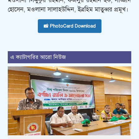
মওলানা সিদ্দুকুর রহমান, ফজলুর রহমান হক, সাজ্জাদ
হো‌সেন, মওলানা সালাহউ‌দ্দিন, ইব্রহিম মাতুব্বর প্রমূখ।
📸 PhotoCard Download
এ ক্যাটাগরির আরো নিউজ