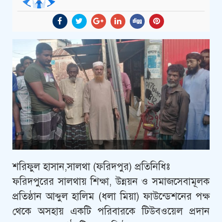
শরিফুল হাসান,সালথা (ফ‌রিদপুর) প্রতি‌নি‌ধিঃ
ফ‌রিদপু‌রের সালথায় শিক্ষা, উন্নয়ন ও সমাজ‌সেবামূলক
প্রতিষ্ঠান আব্দুল হা‌লিম (ধলা মিয়া) ফাউ‌ন্ডেশ‌নের পক্ষ
থে‌কে অসহায় এক‌টি পরিবারকে টিউব‌ওয়েল প্রদান