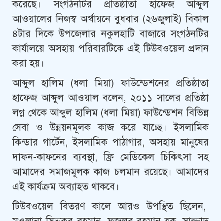
ক‌রে‌ছে। সংগঠন‌টির প্রতিষ্ঠাতা হা‌ফেজ আব্দুল
আওয়া‌লের ‌নিজস্ব অর্থায়‌নে বুধবার (২৬জুলাই) বিকাল
৪টার দি‌কে উপ‌জেলার নকুলহা‌টি বাজা‌রে সংগঠন‌টির
কার্যাল‌য়ে অসহায় প‌রিবারটি‌কে এই টিউব‌ওয়েল প্রদান
করা হয়।
আব্দুল হা‌লিম (ধলা মিয়া) ফাউ‌ন্ডেশ‌নের প্রতিষ্ঠাতা
হা‌ফেজ আব্দুল আওয়া‌ল ব‌লেন, ২০১১ সা‌লের প্রতিষ্ঠা
লগ্ন থে‌কে আব্দুল হা‌লিম (ধলা মিয়া) ফাউ‌ন্ডেশ‌ন বি‌ভিন্ন
সেবা ও উন্নয়নমূলক কাজ ক‌রে যা‌চ্ছে। ইসলামিক
কিন্ডার গা‌র্টেন, ইসলা‌মিক পাঠাগার, অসহায় মানু‌ষের
দাফন-কাফ‌নের ব‌্যবস্থা, ফ্রি মে‌ডি‌কেল চি‌কিৎসা সহ
আমা‌দের সমাজমূলক কাজ চলমান র‌য়ে‌ছে। আমা‌দের
এই কার্যক্রম অব‌্যাহত থাক‌বে।
টিউব‌ওয়েল বিতরণ কা‌লে আরও উপ‌স্থিত ছি‌লেন,