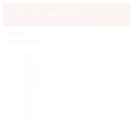
Fri, 07 Aug 2026, 08:59 pm
Toggle navigation
প্রচ্ছদ
সারাবাংলা
অন্যায়-অপরাধ
আইন-আদালত
আলোচিত-সংবাদ
রাজনীতি
নির্বাচন
শোক-সংবাদ
জাতীয়
অর্থ-বাণিজ্য