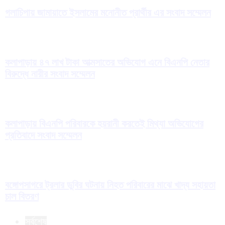
গলাচিপায় জামায়াতে ইসলামের মনোনীত প্রার্থীর এর সংবাদ সম্মেলন
কলাপাড়ায় ৪৭ লাখ টাকা আত্মসাতের অভিযোগ এনে বিএনপি নেতার
বিরুদ্ধে নারীর সংবাদ সম্মেলন
কলাপাড়ায় বিএনপি পরিবারকে হয়রানী করতেই মিথ্যা অভিযোগের
প্রতিবাদে সংবাদ সম্মেলন
বঙ্গোপসাগরে ট্রলার ডুবির ঘটনায় নিহত পরিবারের মাঝে খাদ্য সহায়তা
চাল বিতরণ
সর্বশেষ