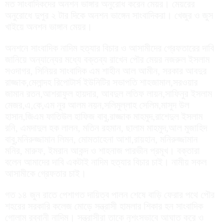
মত সাংবাদিকদের অনশন ভাঙ্গার অনুরোধ করেন মেয়র। মেয়রের
অনুরোধে দুপুর ২ টার দিকে অনশন ভাঙ্গেন সাংবাদিকরা। খেজুর ও জুস
খাইয়ে অনশন ভাঙ্গান মেয়র।
অনশনে সাংবাদিক নাদিম হত্যার বিচার ও আসামীদের গ্রেফতারের দাবি
জানিয়ে অন্যান্যের মধ্যে বক্তব্য রাখেন পৌর মেয়র নজরুল ইসলাম
সওদাগর, সিনিয়র সাংবাদিক এম শাহীন আল আমীন, সরকার আবদুর
রাজ্জাক,মেলান্দহ রিপোটার্স ইউনিটির সভাপতি শাহজামাল,সরওয়ার
জামান রতন,আশরাফুল হায়দার, আবদুল লতিফ লায়ন,সাফিনুর ইসলাম
মেজর,এ,কে,এম নুর আলম নয়ন,সলিমুল্লাহ সেলিম,মাসুদ উল
হাসান,জিএম ফাতিউল হাফিজ বাবু,রাজ্জাক মাহমুদ,রাশেদুল ইসলাম
রনি, এমদাদুল হক লালন, মতিন রহমান, ছালাম মাহমুদ,আল মুজাহিদ
বাবু,মনিরুজ্জামান লিমন, মোমতাহেনা আশা,রায়হান, মনিরুজ্জামান
মনির, মারুফ, ইমরান আকন্দ ও শাহনাজ পারভীন প্রমূখ। বক্তারা
বলেন আমাদের দাবি একটাই নাদিম হত্যার বিচার চাই। নামীয় সকল
আসামীকে গ্রেফতার চাই।
গত ১৪ জুন রাতে পেশাগত দায়িত্ব পালন শেষে বাড়ি ফেরার পথে পৌর
শহরের সরকারি কলেজ মোড়ে সন্ত্রাসী হামলার শিকার হন সাংবাদিক
গোলাম রব্বানী নাদিম। সন্ত্রাসীরা তাকে নৃশংসভাবে আঘাত করে ও