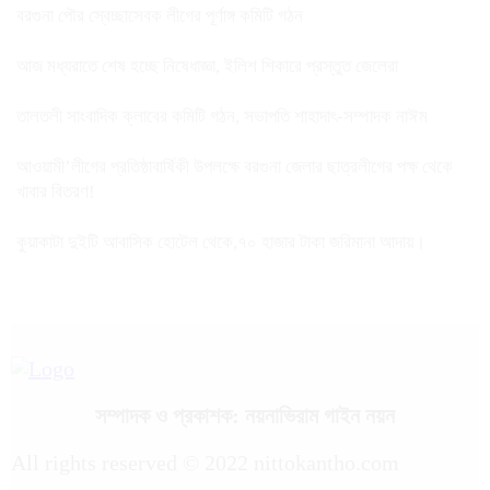
বরগুনা পৌর স্বেচ্ছাসেবক লীগের পূর্ণাঙ্গ কমিটি গঠন
আজ মধ্যরাতে শেষ হচ্ছে নিষেধাজ্ঞা, ইলিশ শিকারে প্রস্তুত জেলেরা
তালতলী সাংবাদিক ক্লাবের কমিটি গঠন, সভাপতি শাহাদাৎ-সম্পাদক নাঈম
আওয়ামী’লীগের প্রতিষ্ঠাবার্ষিকী উপলক্ষে বরগুনা জেলার ছাত্রলীগের পক্ষ থেকে
খাবার বিতরণ!
কুয়াকাটা দুইটি আবাসিক হোটেল থেকে,৭০ হাজার টাকা জরিমানা আদায়।
সম্পাদক ও প্রকাশক: নয়নাভিরাম গাইন নয়ন
All rights reserved © 2022 nittokantho.com