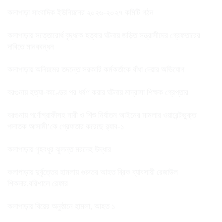
কলাপাড়া সাংবাদিক ইউনিয়নের ২০২৬-২০২৭ কমিটি গঠন
কলাপাড়ায় সত্তোরোর্ধ বৃদ্ধকে হত্যার ঘটনায় জড়িত সন্ত্রাসীদের গ্রেফতারের
দাবিতে মানববন্ধন
কলাপাড়ায় অনিয়মের তদন্তে সরকারি কর্মকর্তাকে বাঁধা দেয়ার অভিযোগ
বরগুনায় হত্যা-কাণ্ডের পর ধর্ষণ করার ঘটনায় মাদ্রাসা শিক্ষক গ্রেপ্তার
বরগুনায় পর্ণোগ্রাফীসহ নারী ও শিশু নির্যাতন আইনের মামলার ওয়ারেন্টভুক্ত
পলাতক আসামী’কে গ্রেফতার করেছে র‌্যাব-১
কলাপাড়ায় গৃহবধূর ঝুলন্ত মরদেহ উদ্ধার
কলাপাড়ায় দুর্বৃত্তের হামলায় গুরুতর আহত ব্রিক ব্যাবসায়ী রেজাউল
শিকদার,বরিশালে রেফার
কলাপাড়ায় বিয়ের অনুষ্ঠানে হামলা, আহত ১