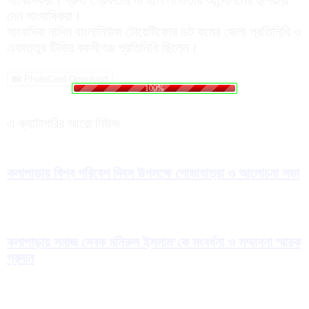
দেন সাংবাদিকরা।
সাংবাদিক নাদিম বাংলানিউজ টোয়েটিফোর ডট কমের জেলা প্রতিনিধি ও
একাত্তুর টিভির বকশীগঞ্জ প্রতিনিধি ছিলেন।
.
.
.
g
n
i
d
a
o
L
📸 PhotoCard Download
100%
এ ক্যাটাগরির আরো নিউজ
কলাপাড়ায় বিশ্ব পরিবেশ দিবস উপলক্ষে শোভাযাত্রা ও আলোচনা সভা
কলাপাড়ায় সমাজ সেবক মনিরুল ইসলাম’কে সংবর্ধনা ও সম্মাননা স্মারক
প্রদান