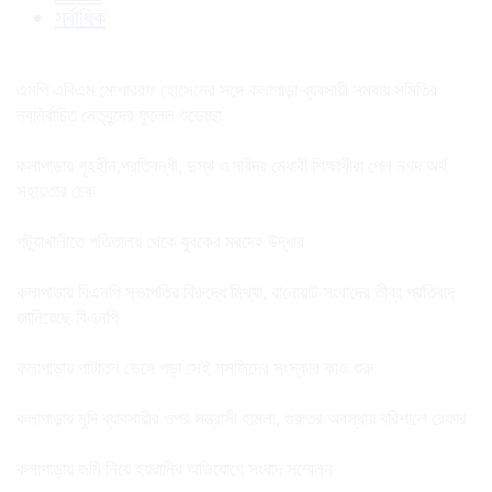
সর্বাধিক
এমপি এবিএম মোশাররফ হোসেনের সঙ্গে কলাপাড়া ব্যবসায়ী সমবায় সমিতির
নবনির্বাচিত নেতৃবৃন্দের ফুলেল শুভেচ্ছা
কলাপাড়ায় গৃহহীন,প্রতিবন্ধী, দুস্থ ও দরিদ্র মেধাবী শিক্ষার্থীরা পেল নগদ অর্থ
সহায়তার চেক
পটুয়াখালীতে পতিতালয় থেকে যুবকের মরদেহ উদ্ধার
কলাপাড়ায় বিএনপি সভাপতির বিরুদ্ধে মিথ্যা, বানোয়াট সংবাদের তীব্র প্রতিবাদ
জানিয়েছে বিএনপি
কলাপাড়ায় পাটাতন ভেঙ্গে পড়া সেই মসজিদের সংস্কার কাজ শুরু
কলাপাড়ায় মুদি ব্যাবসায়ীর ওপর সন্ত্রাসী হামলা, গুরুতর অবস্থায় বরিশালে রেফার
কলাপাড়ায় জমি নিয়ে হয়রানির অভিযোগে সংবাদ সম্মেলন