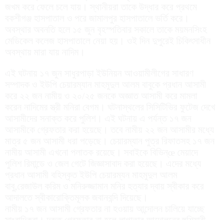
জখম করে ফেলে চলে যায়। স্থানীয়রা তাকে উদ্ধার করে প্রথমে
বকশীগঞ্জ হাসপাতাল ও পরে জামালপুর হাসপাতালে ভর্তি করে।
অবস্থার অবনতি হলে ১৫ জুন বৃহস্পতিবার সকালে তাকে ময়মনসিংহ
মেডিকেল কলেজ হাসপাতালে নেয়া হয়। ওই দিন দুপুরেই চিকিৎসাধীন
অবস্থায় মারা যায় নাদিম।
এই ঘটনায় ১৭ জুন সাধুরপাড়া ইউনিয়ন আওয়ামীলীগের সাধারণ
সম্পাদক ও ইউপি চেয়ারম্যান মাহমুদুল আলম বাবুকে প্রধান আসামী
করে ২২ জন নামীয় ও ২০/২৫ জনকে অজ্ঞাত আসামী করে মামলা
করেন নাদিমের স্ত্রী মনিরা বেগম। ঘটনাস্থলের সিসিটিভির ফুটেজ দেখে
আসামীদের সনাক্ত করে পুলিশ। এই ঘটনায় এ পর্যন্ত ১৭ জন
আসামীকে গ্রেফতার করা হয়েছে। তবে নামীয় ২২ জন আসামীর মধ্যে
মাত্র ৫ জন আসামী ধরা পড়েছে। চেয়ারম্যান পুত্র রিফাতসহ ১৭ জন
নামীয় আসামী এখনো পলাতক রয়েছে। সবাইকে বিভিন্œ মেয়াদে
পুলিশ রিমান্ডে ও জেল গেটে জিজ্ঞাসাবাদ করা হয়েছে। এদের মধ্যে
প্রধান আসামী বহিস্কৃত ইউপি চেয়ারম্যন মাহমুদুল আলম
বাবু,রেজাউল করিম ও মনিরুজ্জামান মনির হত্যার দ্বায় স্বীকার করে
আদালতে স্বীকারোক্তিমূলক জবানবন্দি দিয়েছে।
নামীয় ১৭ জন আসামী গ্রেফতার না হওয়ায় আন্দোলন চালিয়ে যাচ্ছে
সাংবাদিকরা। দ্রুত গ্রেফতার না হলে লাগাতার আন্দোলনের হুশিয়ারী