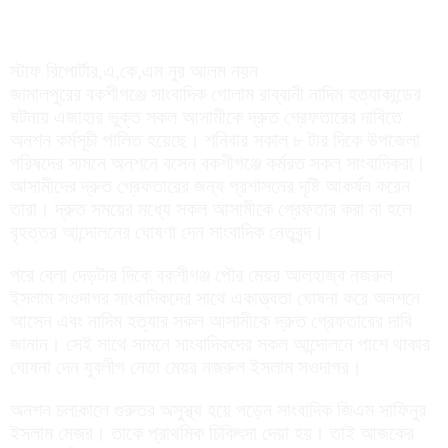
স্টাফ রিপোর্টার,এ,কে,এম নুর আলম নয়ন
জামালপুরের বকশীগঞ্জে সাংবাদিক গোলাম রাব্বানী নাদিম হত্যাকান্ডের
ঘটনায় এজাহার ভুক্ত সকল আসামীকে দ্রুত গ্রেফতারের দাবিতে
অনশন কর্মসূচী পালিত হয়েছে। শনিবার সকাল ৮ টার দিকে উপজেলা
পরিষদের সামনে অনশনে বসেন বকশীগঞ্জে কর্মরত সকল সাংবাদিকরা।
আসামীদের দ্রুত গ্রেফতারের জন্য প্রশাসনের দৃষ্টি আকর্ষন করেন
তারা। দ্রুত সময়ের মধ্যে সকল আসামীকে গ্রেফতার করা না হলে
বৃহত্তর আন্দোলনের ঘোষণা দেন সাংবাদিক নেতৃবৃন্দ।
পরে বেলা দেড়টার দিকে বকশীগঞ্জ পৌর মেয়র আলহাজ্ব নজরুল
ইসলাম সওদাগর সাংবাদিকদের সাথে একাত্ত্বতা ঘোষনা করে অনশনে
আসেন এবং নাদিম হত্যার সকল আসামীকে দ্রুত গ্রেফতারের দাবি
জানান। সেই সাথে সামনে সাংবাদিকদের সকল আন্দোলনে পাশে থাকার
ঘোষনা দেন যুবলীগ নেতা মেয়র নজরুল ইসলাম সওদাগর।
অনশন চলাকালে গুরুতর অসুস্থ্য হয়ে পড়েন সাংবাদিক জিএম সাফিনুর
ইসলাম মেজর। তাকে প্রাথমিক চিকিৎসা দেয়া হয়। তাই আজকের