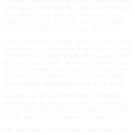
এমন সরকারি নির্দেশ পেয়ে গভীর সমুদ্র থেকে মাছ ধরার সকল সরঞ্জাম
তুলে কিনারায় চলে এসেছে হাজার হাজার জেলেরা। তবে সাংবাদিকদের
দেখেই অভিযোগ দিতে শুরু করেছে তারা। মলিন মুখে ৬৫ দিনের
অবরোধ মেনে নিয়েছে এই অঞ্চলের জেলেরা, তবে ৬৫ দিন কিভাবে
সংসার চালাবে এ নিয়ে চিন্তায় পড়েছে শত শত জেলে পরিবার।
সরেজমিনে গিয়ে জানা যায়, কুয়াকাটায় মোট জেলে ১৪০০জন, এরমধ্যে
নিবন্ধনকৃত জেলে ১১৫০জন। আলিপুর আনুমানিক জেলে ১৯৫৬ জন,
নিবন্ধন জেলে ১৭০০। মহিপুর আনুমানিক জেলে ২২০০ জন, নিবন্ধন
জেলে ১৮০০। সরকার তহবিল থেকে যে বরাদ্দ জেলেদের জন্য দেওয়া
হয় সেই বরাদ্দ নিবন্ধনকৃত জেলের বাহিরের অন্য কোন জেলেরা ভোগ
করতে পারে না, এবং তাদেরকে দেওয়া হয় না। এজন্যই ৬৫ দিনের
অবরোধ নিয়ে চিন্তা করছে নিবন্ধনকৃত না হওয়া শত শত জেলেরা ।
গভীর সমুদ্র থেকে ফেরা এফবি জান্নাত ট্রলারের মাঝি কুদ্দুস মিয়া
জানান, সাগরে মাছ ধরে টেনেটুনে সংসার চলতাম। অবরোধের কারণে
চলে আসতে হলো। কিছু ছেঁড়া জাল রয়েছে। সেগুলো সেলাই করতে
৮-১০ দিন সময় লাগবে। তারপর বেকার সময় পার করতে হবে।
এফবি বন্ধন ট্রলারের মাঝি সরোয়ার জানান, ট্রলারে কাজ করে গত