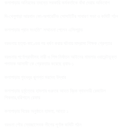
কলাপাড়ায় অনিয়মের তদন্তে সরকারি কর্মকর্তাকে বাঁধা দেয়ার অভিযোগ
দি-খেপুপাড়া আরবান কো-অপারেটিভ সোসাইটির সাধারণ সভা ও কমিটি গঠন
কলাপাড়ায় প্রান সংহতি” সম্মাননা পেলেন এসিল্যান্ড
বরগুনায় হত্যা-কাণ্ডের পর ধর্ষণ করার ঘটনায় মাদ্রাসা শিক্ষক গ্রেপ্তার
বরগুনায় পর্ণোগ্রাফীসহ নারী ও শিশু নির্যাতন আইনের মামলার ওয়ারেন্টভুক্ত
পলাতক আসামী’কে গ্রেফতার করেছে র‌্যাব-১
কলাপাড়ায় গৃহবধূর ঝুলন্ত মরদেহ উদ্ধার
কলাপাড়ায় দুর্বৃত্তের হামলায় গুরুতর আহত ব্রিক ব্যাবসায়ী রেজাউল
শিকদার,বরিশালে রেফার
কলাপাড়ায় বিয়ের অনুষ্ঠানে হামলা, আহত ১
বরগুনা পৌর স্বেচ্ছাসেবক লীগের পূর্ণাঙ্গ কমিটি গঠন