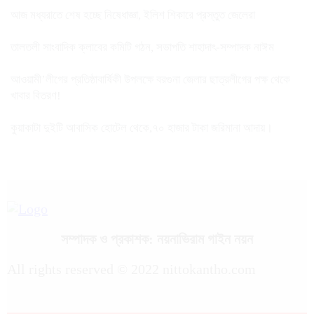
আজ মধ্যরাতে শেষ হচ্ছে নিষেধাজ্ঞা, ইলিশ শিকারে প্রস্তুত জেলেরা
তালতলী সাংবাদিক ক্লাবের কমিটি গঠন, সভাপতি শাহাদাৎ-সম্পাদক নাঈম
আওয়ামী’লীগের প্রতিষ্ঠাবার্ষিকী উপলক্ষে বরগুনা জেলার ছাত্রলীগের পক্ষ থেকে
খাবার বিতরণ!
কুয়াকাটা দুইটি আবাসিক হোটেল থেকে,৭০ হাজার টাকা জরিমানা আদায়।
সম্পাদক ও প্রকাশক: নয়নাভিরাম গাইন নয়ন
All rights reserved © 2022 nittokantho.com