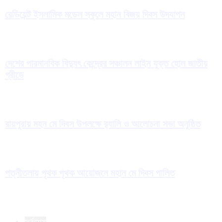
রেডিয়েন্ট ইসলামিক মডেল স্কুলে মহান বিজয় দিবস উদযাপন
দেশের পারমানবিক বিদ্যুৎ কেন্দ্রের সঞ্চালন লাইন যুক্ত হোল জাতীয়
গ্রীডে
রায়পুরায় মহন মে দিবস উপলক্ষে র‍্যালি ও আলোচনা সভা অনুষ্ঠিত
পত্নীতলায় পৃথক পৃথক আয়োজনে মহান মে দিবস পালিত