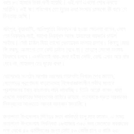
বছর ৮০ হাজার টাকা ঋণী হয়েছি। ওই ঋণ এখনো শোধ করতে
পারিনি। ওই ঋণ পরিশোধ তো দূরের কথা সংসার চালাবো কী করে সে
চিন্তায় আছি।
মহিপুর, কুয়াকাটা, আলিপুরের নিবন্ধন না হওয়া জেলেরা বলেন, মোগ
তো নিবন্ধন নাই, জাগো নিবন্ধন আছে তারাতো সরকারি চাউল
পাইবে। সেই চাউল দিয়া তাগো কোনরকম সংসার চলবে। কিন্তু মোরা
কি করমু, আমাগো তো কেউ চাউল দেবে না। তাহলে মোগো সংসার
কিভাবে চলবে। এমনিতেই ধার-দেনা হইয়া গেছি, কেউ এখন আর ধার
দেবে না, মাহাজন তো দূরের কথা।
জেলেদের সংগঠন আশার আলোর সভাপতি নিজাম শেখ জানান,
জেলেদের প্রণোদনা বাড়ানোসহ নিষেধাজ্ঞাকালীন গভীর সাগরে
প্রশাসনের টহল বাড়ানোর দাবি জানাচ্ছি। তিনি আরো বলেন, যারা
এখনো সরকারের নিবন্ধনের বাহিরে রয়েছে, তাদেরকে দ্রুত সরকারের
নিবন্ধনের আওতায় আনার আহ্বান জানাচ্ছি।
কলাপাড়া উপজেলার সিনিয়র মৎস কর্মকর্তা অপু সাহ জানান, এ সময়
কলাপাড়া উপজেলায় নিবন্ধিত ১৮হাজার ৩৫০ জন জেলেকে সরকারের
পক্ষ থেকে ৪২ কর্মদিবসের জন্য মোট ৫৬ কেজি চাল ও বাকি ২৩