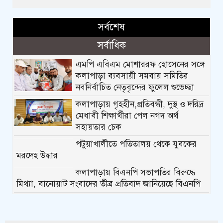
সর্বশেষ
সর্বাধিক
এমপি এবিএম মোশাররফ হোসেনের সঙ্গে
কলাপাড়া ব্যবসায়ী সমবায় সমিতির
নবনির্বাচিত নেতৃবৃন্দের ফুলেল শুভেচ্ছা
কলাপাড়ায় গৃহহীন,প্রতিবন্ধী, দুস্থ ও দরিদ্র
মেধাবী শিক্ষার্থীরা পেল নগদ অর্থ
সহায়তার চেক
পটুয়াখালীতে পতিতালয় থেকে যুবকের
মরদেহ উদ্ধার
কলাপাড়ায় বিএনপি সভাপতির বিরুদ্ধে
মিথ্যা, বানোয়াট সংবাদের তীব্র প্রতিবাদ জানিয়েছে বিএনপি
কলাপাড়ায় পাটাতন ভেঙ্গে পড়া সেই
মসজিদের সংস্কার কাজ শুরু