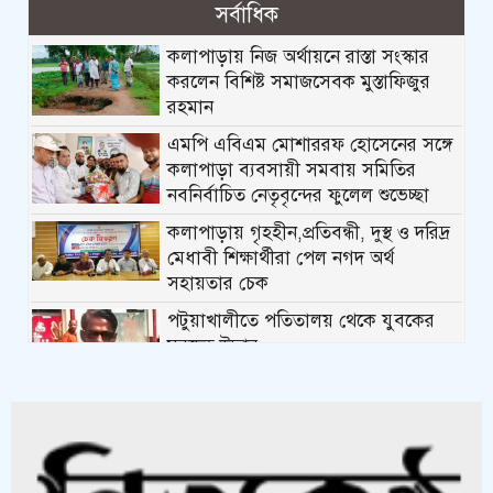
সর্বাধিক
কলাপাড়ায় নিজ অর্থায়নে রাস্তা সংস্কার
করলেন বিশিষ্ট সমাজসেবক মুস্তাফিজুর
রহমান
এমপি এবিএম মোশাররফ হোসেনের সঙ্গে
কলাপাড়া ব্যবসায়ী সমবায় সমিতির
নবনির্বাচিত নেতৃবৃন্দের ফুলেল শুভেচ্ছা
কলাপাড়ায় গৃহহীন,প্রতিবন্ধী, দুস্থ ও দরিদ্র
মেধাবী শিক্ষার্থীরা পেল নগদ অর্থ
সহায়তার চেক
পটুয়াখালীতে পতিতালয় থেকে যুবকের
মরদেহ উদ্ধার
কলাপাড়ায় বিএনপি সভাপতির বিরুদ্ধে
মিথ্যা, বানোয়াট সংবাদের তীব্র প্রতিবাদ
জানিয়েছে বিএনপি