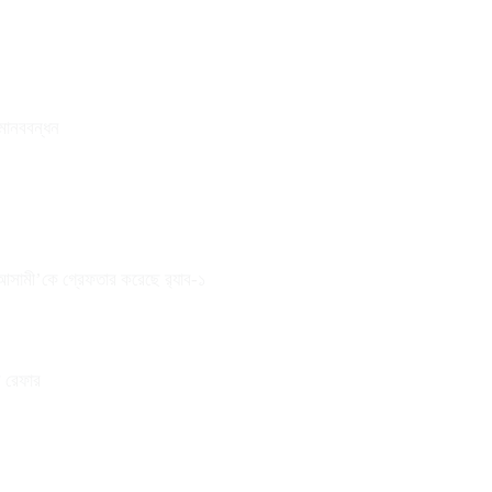
 মানববন্ধন
 আসামী’কে গ্রেফতার করেছে র‌্যাব-১
ে রেফার