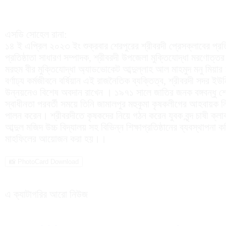
এসডি সোহেল রানা:
১৪ ই এপ্রিল ২০২৩ ইং শুক্রবার শেরপুরের শ্রীবরদী প্রেসক্লাবের প্রত
প্রতিষ্ঠাতা সাধারণ সম্পাদক, শ্রীবরদী উপজেলা মুক্তিযোদ্ধা মরণোত্তর ক
মরহুম বীর মুক্তিযোদ্ধা অ্যাডভোকেট আব্দুল্লাহ আল মাহমুদ মনু মিয়ার
বর্ণাঢ্য কর্মজীবনে বর্ষিয়ান এই রাজনৈতিক ব্যক্তিত্ব, শ্রীবরদী সদর
উন্নয়নেও বিশেষ অবদান রাখেন । ১৯৭১ সালে জাতির জনক বঙ্গবন্ধু শেখ
স্বাধীনতা পরবর্তী সময়ে তিনি জামালপুর মহুকুমা কৃষকলীগের আহবায়ক নি
পালন করেন। শ্রীবরদীতে কৃষকদের নিয়ে গঠন করেন যুবক বৃন্দ চাষী ক্লাব
আব্দুল মজিদ উচ্চ বিদ্যালয় সহ বিভিন্ন শিক্ষাপ্রতিষ্ঠানের ব্যবস্থাপন
মাহফিলের আয়োজন করা হয়।।
📸 PhotoCard Download
এ ক্যাটাগরির আরো নিউজ