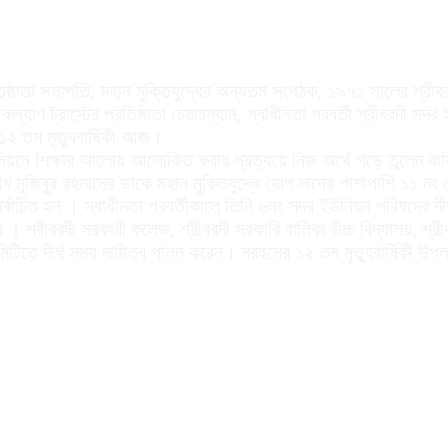
িষ্ঠাতা সভাপতি, মহান মুক্তিযুদ্ধের অন্যতম সংগঠক, ১৯৭১ সালের শ্রীব
ল্যাণ ট্রাস্টের প্রতিষ্ঠাতা চেয়ারম্যান, স্বাধীনতা পরবর্তী শ্রীবরদী 
 ১২ তম মৃত্যুবার্ষিকী আজ।
 ইউনিয়নে শিক্ষার আলোয় আলোকিত করার প্রত্যয়ে নিজ অর্থে গড়ে তুলেন বা
 মুজিবুর রহমানের ডাকে মহান মুক্তিযুদ্ধে যোগ দানের পাশাপাশি ১১ নং 
র্বাচিত হন । স্বাধীনতা পরবর্তীকালে তিনি ৬নং সদর ইউনিয়ন পরিষদের দীর্
 । শ্রীবরদী সরকারী কলেজ, শ্রীবরদী সরকারি বালিকা উচ্চ বিদ্যালয়, শ্রীব
া কমিটিতে দীর্ঘ সময় দায়িত্ব পালন করেন। মরহুমের ১২ তম মৃত্যুবার্ষিকী