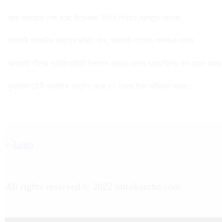
আজ মধ্যরাতে শেষ হচ্ছে নিষেধাজ্ঞা, ইলিশ শিকারে প্রস্তুত জেলেরা
তালতলী সাংবাদিক ক্লাবের কমিটি গঠন, সভাপতি শাহাদাৎ-সম্পাদক নাঈম
আওয়ামী’লীগের প্রতিষ্ঠাবার্ষিকী উপলক্ষে বরগুনা জেলার ছাত্রলীগের পক্ষ থেকে খাবা
কুয়াকাটা দুইটি আবাসিক হোটেল থেকে,৭০ হাজার টাকা জরিমানা আদায়।
All rights reserved © 2022 nittokantho.com