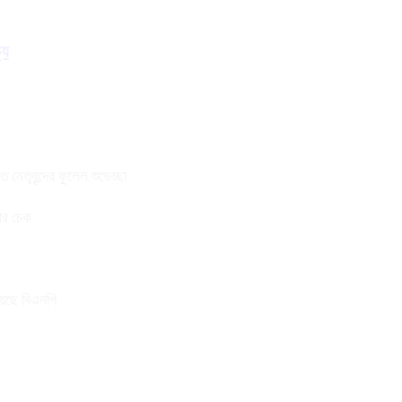
্য
নেতৃবৃন্দের ফুলেল শুভেচ্ছা
তার চেক
য়েছে বিএনপি