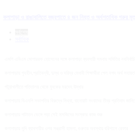
কলাপাড়া ও রাঙাবালিতে বজ্রপাতে ৪ জন নিহত ও অর্ধশতাধিক গরুর মৃত
সর্বশেষ
সর্বাধিক
এমপি এবিএম মোশাররফ হোসেনের সঙ্গে কলাপাড়া ব্যবসায়ী সমবায় সমিতির নবনির্বাচিত 
কলাপাড়ায় গৃহহীন,প্রতিবন্ধী, দুস্থ ও দরিদ্র মেধাবী শিক্ষার্থীরা পেল নগদ অর্থ সহায়
পটুয়াখালীতে পতিতালয় থেকে যুবকের মরদেহ উদ্ধার
কলাপাড়ায় বিএনপি সভাপতির বিরুদ্ধে মিথ্যা, বানোয়াট সংবাদের তীব্র প্রতিবাদ জানি
কলাপাড়ায় পাটাতন ভেঙ্গে পড়া সেই মসজিদের সংস্কার কাজ শুরু
কলাপাড়ায় মুদি ব্যাবসায়ীর ওপর সন্ত্রাসী হামলা, গুরুতর অবস্থায় বরিশালে রেফার