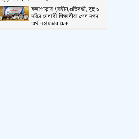
কলাপাড়ায় গৃহহীন,প্রতিবন্ধী, দুস্থ ও
দরিদ্র মেধাবী শিক্ষার্থীরা পেল নগদ
অর্থ সহায়তার চেক
পটুয়াখালীতে পতিতালয় থেকে
যুবকের মরদেহ উদ্ধার
কলাপাড়ায় বিএনপি সভাপতির বিরুদ্ধে
মিথ্যা, বানোয়াট সংবাদের তীব্র
প্রতিবাদ জানিয়েছে বিএনপি
কলাপাড়ায় পাটাতন ভেঙ্গে পড়া সেই
মসজিদের সংস্কার কাজ শুরু
কলাপাড়ায় মুদি ব্যাবসায়ীর ওপর
সন্ত্রাসী হামলা, গুরুতর অবস্থায়
বরিশালে রেফার
কলাপাড়ায় জমি নিয়ে হয়রানির
অভিযোগে সংবাদ সম্মেলন