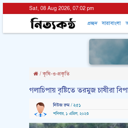
Sat, 08 Aug 2026, 07:02 pm
প্রচ্ছদ
সারাবাংলা
অ
/
কৃষি-ও-প্রকৃতি
গলাচিপায় বৃষ্টিতে তরমুজ চাষীরা বিপ
নিউজ রুম
/ ২৫১
শনিবার, ১ এপ্রিল, ২০২৩