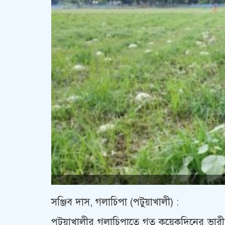
সঞ্জিব দাস, গলাচিপা (পটুয়াখালী) :
পটুয়াখালীর গলাচিপাতে গত কয়েকদিনের ভারী বর