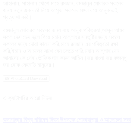
আহালান, সাহালান খোশে মাহে রমজান, রমজানুল মোবারক সকলের
জন্য নতুন এক বর্তা নিয়ে আসুক, সকলের মঙ্গল বয়ে আনুক এই
প্রত্যাশা করি।
রমজানুল মোবারক সকলের জন্য বয়ে আনুক পবিত্রতা,আসুন আমরা
সকল ভেদাভেদ ভূলে গিয়ে মহান আল্লাহর সন্তুষ্টির জন্য সকলে
সকলের জন্য দোয়া কামনা করি,মাহে রমজান এর পবিত্রতা রক্ষা
করি,ইমান ও আমলের সাথে যেন চলতে পারি,মহান আল্লাহ যেন
আমাদের কে সেই তৌফিক দান করুন আমিন।জয় বাংলা জয় বঙ্গবন্ধু
জয় হোক মেহনতি মানুষের।
📸 PhotoCard Download
এ ক্যাটাগরির আরো নিউজ
কলাপাড়ায় বিশ্ব পরিবেশ দিবস উপলক্ষে শোভাযাত্রা ও আলোচনা সভা