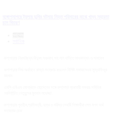
বঙ্গোপসাগরে ট্রলার ডুবির ঘটনায় নিহত পরিবারের মাঝে খাদ্য সহায়তা
চাল বিতরণ
সর্বশেষ
সর্বাধিক
কলাপাড়ায় নিরবচ্ছিন্ন বিদ্যুৎ সরবরাহ সহ নান দাবিতে মানববন্ধন ও সমাবেশ
কলাপাড়ায় নিজ অর্থায়নে রাস্তা সংস্কার করলেন বিশিষ্ট সমাজসেবক মুস্তাফিজুর
রহমান
এমপি এবিএম মোশাররফ হোসেনের সঙ্গে কলাপাড়া ব্যবসায়ী সমবায় সমিতির
নবনির্বাচিত নেতৃবৃন্দের ফুলেল শুভেচ্ছা
কলাপাড়ায় গৃহহীন,প্রতিবন্ধী, দুস্থ ও দরিদ্র মেধাবী শিক্ষার্থীরা পেল নগদ অর্থ
সহায়তার চেক