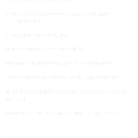
কলাপাড়ায় দুর্বৃত্তের হামলায় গুরুতর আহত ব্রিক ব্যাবসায়ী রেজাউল
শিকদার,বরিশালে রেফার
কলাপাড়ায় বিয়ের অনুষ্ঠানে হামলা, আহত ১
বরগুনা পৌর স্বেচ্ছাসেবক লীগের পূর্ণাঙ্গ কমিটি গঠন
আজ মধ্যরাতে শেষ হচ্ছে নিষেধাজ্ঞা, ইলিশ শিকারে প্রস্তুত জেলেরা
তালতলী সাংবাদিক ক্লাবের কমিটি গঠন, সভাপতি শাহাদাৎ-সম্পাদক নাঈম
আওয়ামী’লীগের প্রতিষ্ঠাবার্ষিকী উপলক্ষে বরগুনা জেলার ছাত্রলীগের পক্ষ থেকে
খাবার বিতরণ!
কুয়াকাটা দুইটি আবাসিক হোটেল থেকে,৭০ হাজার টাকা জরিমানা আদায়।