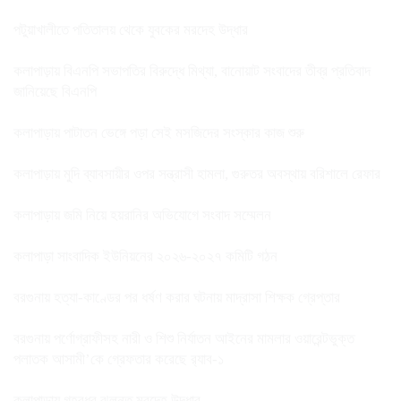
পটুয়াখালীতে পতিতালয় থেকে যুবকের মরদেহ উদ্ধার
কলাপাড়ায় বিএনপি সভাপতির বিরুদ্ধে মিথ্যা, বানোয়াট সংবাদের তীব্র প্রতিবাদ
জানিয়েছে বিএনপি
কলাপাড়ায় পাটাতন ভেঙ্গে পড়া সেই মসজিদের সংস্কার কাজ শুরু
কলাপাড়ায় মুদি ব্যাবসায়ীর ওপর সন্ত্রাসী হামলা, গুরুতর অবস্থায় বরিশালে রেফার
কলাপাড়ায় জমি নিয়ে হয়রানির অভিযোগে সংবাদ সম্মেলন
কলাপাড়া সাংবাদিক ইউনিয়নের ২০২৬-২০২৭ কমিটি গঠন
বরগুনায় হত্যা-কাণ্ডের পর ধর্ষণ করার ঘটনায় মাদ্রাসা শিক্ষক গ্রেপ্তার
বরগুনায় পর্ণোগ্রাফীসহ নারী ও শিশু নির্যাতন আইনের মামলার ওয়ারেন্টভুক্ত
পলাতক আসামী’কে গ্রেফতার করেছে র‌্যাব-১
কলাপাড়ায় গৃহবধূর ঝুলন্ত মরদেহ উদ্ধার