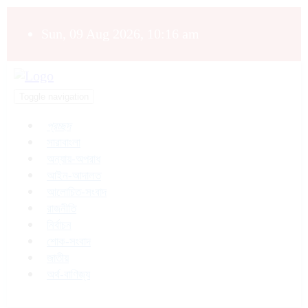
Sun, 09 Aug 2026, 10:16 am
Toggle navigation
প্রচ্ছদ
সারাবাংলা
অন্যায়-অপরাধ
আইন-আদালত
আলোচিত-সংবাদ
রাজনীতি
নির্বাচন
শোক-সংবাদ
জাতীয়
অর্থ-বাণিজ্য