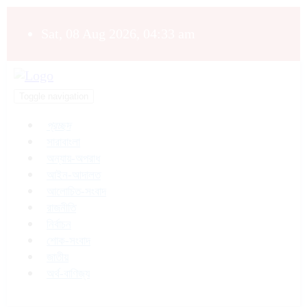
Sat, 08 Aug 2026, 04:33 am
Toggle navigation
প্রচ্ছদ
সারাবাংলা
অন্যায়-অপরাধ
আইন-আদালত
আলোচিত-সংবাদ
রাজনীতি
নির্বাচন
শোক-সংবাদ
জাতীয়
অর্থ-বাণিজ্য