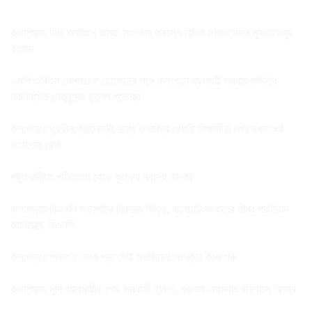
কলাপাড়ায় নিজ অর্থায়নে রাস্তা সংস্কার করলেন বিশিষ্ট সমাজসেবক মুস্তাফিজুর
রহমান
এমপি এবিএম মোশাররফ হোসেনের সঙ্গে কলাপাড়া ব্যবসায়ী সমবায় সমিতির
নবনির্বাচিত নেতৃবৃন্দের ফুলেল শুভেচ্ছা
কলাপাড়ায় গৃহহীন,প্রতিবন্ধী, দুস্থ ও দরিদ্র মেধাবী শিক্ষার্থীরা পেল নগদ অর্থ
সহায়তার চেক
পটুয়াখালীতে পতিতালয় থেকে যুবকের মরদেহ উদ্ধার
কলাপাড়ায় বিএনপি সভাপতির বিরুদ্ধে মিথ্যা, বানোয়াট সংবাদের তীব্র প্রতিবাদ
জানিয়েছে বিএনপি
কলাপাড়ায় পাটাতন ভেঙ্গে পড়া সেই মসজিদের সংস্কার কাজ শুরু
কলাপাড়ায় মুদি ব্যাবসায়ীর ওপর সন্ত্রাসী হামলা, গুরুতর অবস্থায় বরিশালে রেফার