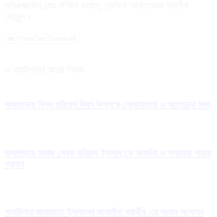
মনিরুজ্জামান,মোঃ মশিউর রহমান, রোজিনা আক্তারসহ স্থানীয়
নেতৃবৃন্দ।
📸 PhotoCard Download
এ ক্যাটাগরির আরো নিউজ
কলাপাড়ায় বিশ্ব পরিবেশ দিবস উপলক্ষে শোভাযাত্রা ও আলোচনা সভা
কলাপাড়ায় সমাজ সেবক মনিরুল ইসলাম’কে সংবর্ধনা ও সম্মাননা স্মারক
প্রদান
গলাচিপায় জামায়াতে ইসলামের মনোনীত প্রার্থীর এর সংবাদ সম্মেলন