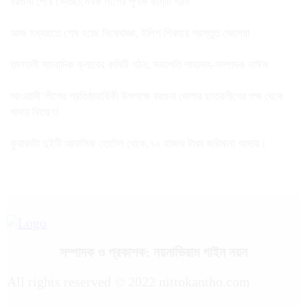
বরগুনা পৌর স্বেচ্ছাসেবক লীগের পূর্ণাঙ্গ কমিটি গঠন
আজ মধ্যরাতে শেষ হচ্ছে নিষেধাজ্ঞা, ইলিশ শিকারে প্রস্তুত জেলেরা
তালতলী সাংবাদিক ক্লাবের কমিটি গঠন, সভাপতি শাহাদাৎ-সম্পাদক নাঈম
আওয়ামী’লীগের প্রতিষ্ঠাবার্ষিকী উপলক্ষে বরগুনা জেলার ছাত্রলীগের পক্ষ থেকে
খাবার বিতরণ!
কুয়াকাটা দুইটি আবাসিক হোটেল থেকে,৭০ হাজার টাকা জরিমানা আদায়।
সম্পাদক ও প্রকাশক: নয়নাভিরাম গাইন নয়ন
All rights reserved © 2022 nittokantho.com