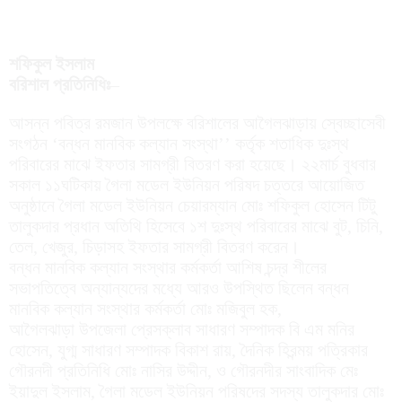
শফিকুল ইসলাম
বরিশাল প্রতিনিধিঃ
–
আসন্ন পবিত্র রমজান উপলক্ষে বরিশালের আগৈলঝাড়ায় স্বেচ্ছাসেবী
সংগঠন ‘বন্ধন মানবিক কল্যান সংস্থা’’ কর্তৃক শতাধিক দুঃস্থ
পরিবারের মাঝে ইফতার সামগ্রী বিতরণ করা হয়েছে। ২২মার্চ বুধবার
সকাল ১১ঘটিকায় গৈলা মডেল ইউনিয়ন পরিষদ চত্তরে আয়োজিত
অনুষ্ঠানে গৈলা মডেল ইউনিয়ন চেয়ারম্যান মোঃ শফিকুল হোসেন টিটু
তালুকদার প্রধান অতিথি হিসেবে ১শ দুঃস্থ পরিবারের মাঝে বুট, চিনি,
তেল, খেজুর, চিড়াসহ ইফতার সামগ্রী বিতরণ করেন।
বন্ধন মানবিক কল্যান সংস্থার কর্মকর্তা আশিষ চন্দ্র শীলের
সভাপতিত্বে অন্যান্যদের মধ্যে আরও উপস্থিত ছিলেন বন্ধন
মানবিক কল্যান সংস্থার কর্মকর্তা মোঃ মজিবুল হক,
আগৈলঝাড়া উপজেলা প্রেসক্লাব সাধারণ সম্পাদক বি এম মনির
হোসেন, যুগ্ম সাধারণ সম্পাদক বিকাশ রায়, দৈনিক হিরন্ময় পত্রিকার
গৌরনদী প্রতিনিধি মোঃ নাসির উদ্দীন, ও গৌরনদীর সাংবাদিক মেঃ
ইয়াদুল ইসলাম, গৈলা মডেল ইউনিয়ন পরিষদের সদস্য তালুকদার মোঃ