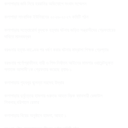
কলাপাড়ায় জমি নিয়ে হয়রানির অভিযোগে সংবাদ সম্মেলন
কলাপাড়া সাংবাদিক ইউনিয়নের ২০২৬-২০২৭ কমিটি গঠন
কলাপাড়ায় সত্তোরোর্ধ বৃদ্ধকে হত্যার ঘটনায় জড়িত সন্ত্রাসীদের গ্রেফতারের
দাবিতে মানববন্ধন
বরগুনায় হত্যা-কাণ্ডের পর ধর্ষণ করার ঘটনায় মাদ্রাসা শিক্ষক গ্রেপ্তার
বরগুনায় পর্ণোগ্রাফীসহ নারী ও শিশু নির্যাতন আইনের মামলার ওয়ারেন্টভুক্ত
পলাতক আসামী’কে গ্রেফতার করেছে র‌্যাব-১
কলাপাড়ায় গৃহবধূর ঝুলন্ত মরদেহ উদ্ধার
কলাপাড়ায় দুর্বৃত্তের হামলায় গুরুতর আহত ব্রিক ব্যাবসায়ী রেজাউল
শিকদার,বরিশালে রেফার
কলাপাড়ায় বিয়ের অনুষ্ঠানে হামলা, আহত ১