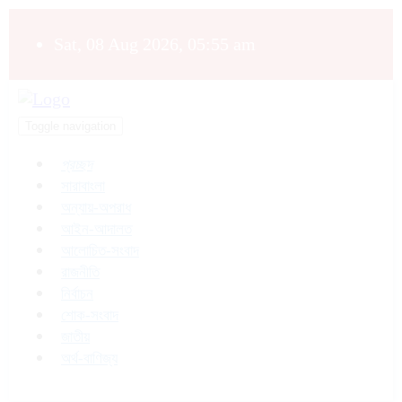
Sat, 08 Aug 2026, 05:55 am
Toggle navigation
প্রচ্ছদ
সারাবাংলা
অন্যায়-অপরাধ
আইন-আদালত
আলোচিত-সংবাদ
রাজনীতি
নির্বাচন
শোক-সংবাদ
জাতীয়
অর্থ-বাণিজ্য