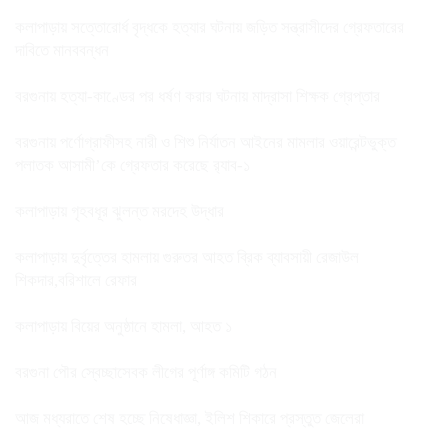
কলাপাড়ায় সত্তোরোর্ধ বৃদ্ধকে হত্যার ঘটনায় জড়িত সন্ত্রাসীদের গ্রেফতারের
দাবিতে মানববন্ধন
বরগুনায় হত্যা-কাণ্ডের পর ধর্ষণ করার ঘটনায় মাদ্রাসা শিক্ষক গ্রেপ্তার
বরগুনায় পর্ণোগ্রাফীসহ নারী ও শিশু নির্যাতন আইনের মামলার ওয়ারেন্টভুক্ত
পলাতক আসামী’কে গ্রেফতার করেছে র‌্যাব-১
কলাপাড়ায় গৃহবধূর ঝুলন্ত মরদেহ উদ্ধার
কলাপাড়ায় দুর্বৃত্তের হামলায় গুরুতর আহত ব্রিক ব্যাবসায়ী রেজাউল
শিকদার,বরিশালে রেফার
কলাপাড়ায় বিয়ের অনুষ্ঠানে হামলা, আহত ১
বরগুনা পৌর স্বেচ্ছাসেবক লীগের পূর্ণাঙ্গ কমিটি গঠন
আজ মধ্যরাতে শেষ হচ্ছে নিষেধাজ্ঞা, ইলিশ শিকারে প্রস্তুত জেলেরা