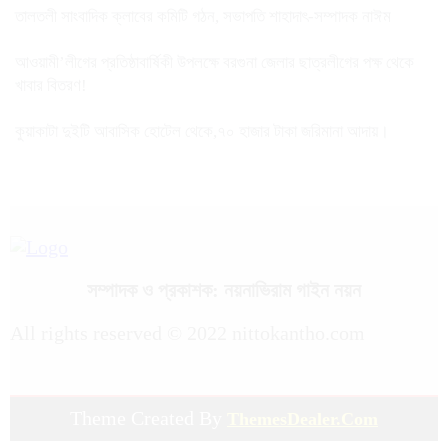
তালতলী সাংবাদিক ক্লাবের কমিটি গঠন, সভাপতি শাহাদাৎ-সম্পাদক নাঈম
আওয়ামী’লীগের প্রতিষ্ঠাবার্ষিকী উপলক্ষে বরগুনা জেলার ছাত্রলীগের পক্ষ থেকে
খাবার বিতরণ!
কুয়াকাটা দুইটি আবাসিক হোটেল থেকে,৭০ হাজার টাকা জরিমানা আদায়।
সম্পাদক ও প্রকাশক: নয়নাভিরাম গাইন নয়ন
All rights reserved © 2022 nittokantho.com
Theme Created By
ThemesDealer.Com