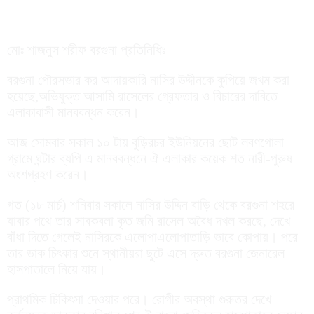
মোঃ শাজনুস শরীফ বরগুনা প্রতিনিধিঃ
বরগুনা পৌরসভার কর আদায়কারি নাসির উদ্দীনকে কুপিয়ে জখম করা
হয়েছে,অভিযুক্ত আসামি রাসেলের গ্রেফতার ও বিচারের দাবিতে
এলাকাবাসী মানববন্ধন করেন।
আজ সোমবার সকাল ১০ টায় বুড়িরচর ইউনিয়নের ছোট লবণগোলা
গ্রামে ঘন্টার ব্যপি এ মানববন্ধনে ঐ এলাকার কয়েক শত নারী-পুরুষ
অংশগ্রহণ করেন।
গত (১৮ মার্চ) শনিবার সকালে নাসির উদ্দিন বাড়ি থেকে বরগুনা শহরে
যাবার পথে তার সাবকবলা কৃত জমি রাসেল অবৈধ দখল করছে, দেখে
বাঁধা দিতে গেলেই নাসিরকে এলোপাএলোপাতাড়ি ভাবে কোপায়। পরে
তার ডাক চিৎকার শুনে স্থানীয়রা ছুটে এসে দ্রুত বরগুনা জেনারেল
হাসপাতালে নিয়ে যায়।
প্রাথমিক চিকিৎসা দেওয়ার পরে। রোগীর অবস্থা গুরুতর দেখে