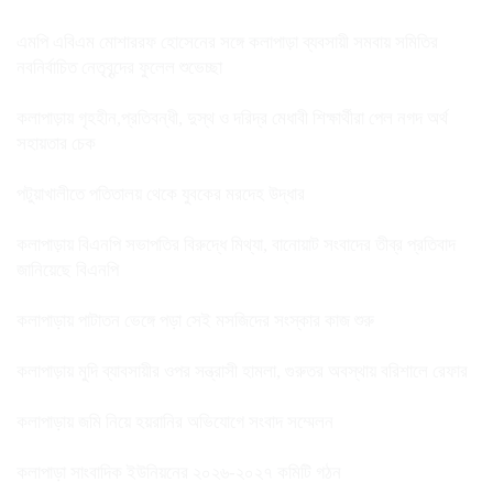
এমপি এবিএম মোশাররফ হোসেনের সঙ্গে কলাপাড়া ব্যবসায়ী সমবায় সমিতির
নবনির্বাচিত নেতৃবৃন্দের ফুলেল শুভেচ্ছা
কলাপাড়ায় গৃহহীন,প্রতিবন্ধী, দুস্থ ও দরিদ্র মেধাবী শিক্ষার্থীরা পেল নগদ অর্থ
সহায়তার চেক
পটুয়াখালীতে পতিতালয় থেকে যুবকের মরদেহ উদ্ধার
কলাপাড়ায় বিএনপি সভাপতির বিরুদ্ধে মিথ্যা, বানোয়াট সংবাদের তীব্র প্রতিবাদ
জানিয়েছে বিএনপি
কলাপাড়ায় পাটাতন ভেঙ্গে পড়া সেই মসজিদের সংস্কার কাজ শুরু
কলাপাড়ায় মুদি ব্যাবসায়ীর ওপর সন্ত্রাসী হামলা, গুরুতর অবস্থায় বরিশালে রেফার
কলাপাড়ায় জমি নিয়ে হয়রানির অভিযোগে সংবাদ সম্মেলন
কলাপাড়া সাংবাদিক ইউনিয়নের ২০২৬-২০২৭ কমিটি গঠন