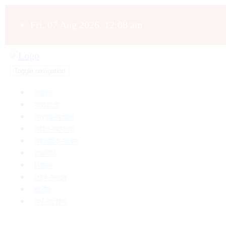
Fri, 07 Aug 2026, 12:08 am
Toggle navigation
প্রচ্ছদ
সারাবাংলা
অন্যায়-অপরাধ
আইন-আদালত
আলোচিত-সংবাদ
রাজনীতি
নির্বাচন
শোক-সংবাদ
জাতীয়
অর্থ-বাণিজ্য