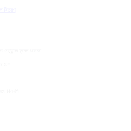
াল বিতরণ
নেতৃবৃন্দের ফুলেল শুভেচ্ছা
তার চেক
য়েছে বিএনপি