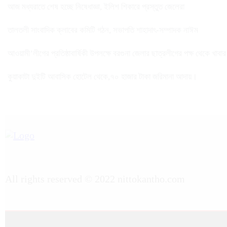
আজ মধ্যরাতে শেষ হচ্ছে নিষেধাজ্ঞা, ইলিশ শিকারে প্রস্তুত জেলেরা
তালতলী সাংবাদিক ক্লাবের কমিটি গঠন, সভাপতি শাহাদাৎ-সম্পাদক নাঈম
আওয়ামী’লীগের প্রতিষ্ঠাবার্ষিকী উপলক্ষে বরগুনা জেলার ছাত্রলীগের পক্ষ থেকে খাবা
কুয়াকাটা দুইটি আবাসিক হোটেল থেকে,৭০ হাজার টাকা জরিমানা আদায়।
All rights reserved © 2022 nittokantho.com