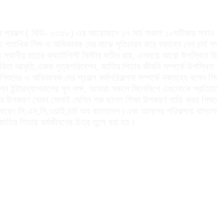
য়ন প্রকল্প ( বিডি- ০৩৫৮) এর আয়োজনে ১৭ মার্চ সকাল ১০ঘটিকায় স্থান 
শতাধিক শিশু ও অভিভাবক দের মাঝে সৃতিচারন করে বক্তব্য দেন চার্য সম্
থানীয় চার্চের ক্যাটেগিস্ট মিস্টার যতীন রায়, এসময়ে আরো উপস্থিত ছি
কবিতা আবৃতি,একক নৃত্যপরিবেশন, জাতির পিতার জীবনি সম্পর্কে উপস্থিত ব
শুদের ও অভিভাবক দের প্রকল্প কর্মপরিকল্পনা সম্পর্কে বক্তব্যে বলেন শি
যাশন ইন্টারন্যাশনালের মূল লক্ষ, আমারা সকলে মিলেমিশে এগুলোকে প্র
উপকরণ যেমন সেলাই মেশিন গরু ছাগল শিক্ষা উপকরণ গাড়ি ক্রয় শিশুদের ম
া করেন সি,এম,সি,ওয়াই,চার্চ অব বাংলাদেশ।এবং আমদের পরিকল্পনা বাস্তবা
 জাতির পিতার কর্মজীবনের চিত্র তুলে ধরা হয়।