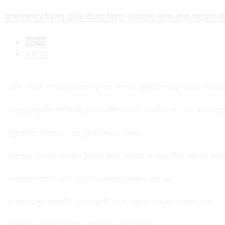
বঙ্গোপসাগরে ট্রলার ডুবির ঘটনায় নিহত পরিবারের মাঝে খাদ্য সহায়তা চ
সর্বশেষ
সর্বাধিক
এমপি এবিএম মোশাররফ হোসেনের সঙ্গে কলাপাড়া ব্যবসায়ী সমবায় সমিতির নবনির্বাচিত 
কলাপাড়ায় গৃহহীন,প্রতিবন্ধী, দুস্থ ও দরিদ্র মেধাবী শিক্ষার্থীরা পেল নগদ অর্থ সহায়
পটুয়াখালীতে পতিতালয় থেকে যুবকের মরদেহ উদ্ধার
কলাপাড়ায় বিএনপি সভাপতির বিরুদ্ধে মিথ্যা, বানোয়াট সংবাদের তীব্র প্রতিবাদ জানি
কলাপাড়ায় পাটাতন ভেঙ্গে পড়া সেই মসজিদের সংস্কার কাজ শুরু
কলাপাড়ায় মুদি ব্যাবসায়ীর ওপর সন্ত্রাসী হামলা, গুরুতর অবস্থায় বরিশালে রেফার