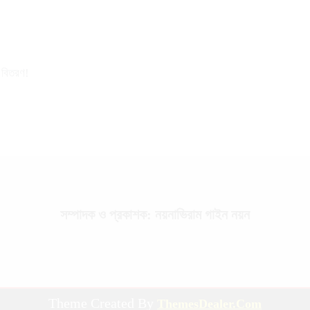
র বিতরণ!
সম্পাদক ও প্রকাশক: নয়নাভিরাম গাইন নয়ন
Theme Created By
ThemesDealer.Com