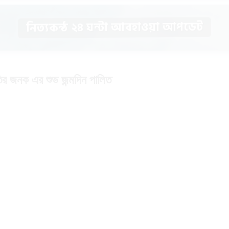
নিত্যকন্ঠ ২৪ ঘন্টা আবহাওয়া আপডেট
তির জনক এর শুভ জন্মদিন পালিত