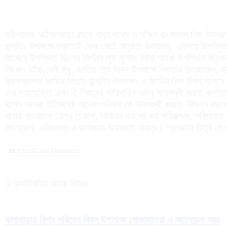
বরিশালের আগৈলঝাড়া রাহুত পাড়া মধ্যে ও দক্ষিণ বাংলাদেশ শিশু উন্ন
জন্মদিন উপলক্ষে শুরুতেই কেক কেটে অনুষ্ঠান উদযাপন, এসময়ে উপস্থিত 
হিসেবে উপস্থিত ছিলেন মিস্টার লূক সুবোধ বাড়ৈ,আরো উপস্থিত ছিলেন স্
লিংকন বাড়ৈ,মেমী মধু, জাতিয় শিশু দিবস উপলক্ষে শিশুদের চিত্রাংকন, 
ব্যাবস্থাপক জাতির পিতার জন্মদিন উদযাপন ও জাতীয় শিশু দিবস পালনে শি
দের সহযোগিতা এবং ঐ শিশুদের পারিবারিক ভাবে সাবলম্বী করাই কম্প্
বলেন আমরা ইতিমধ্যে অনেক পরিবার কে সাবলম্বী করতে বিভিন্ন ধরনের 
খাবার খাওয়ানো হেল্থ চেকাপ, বিভিন্ন ধরনের কর্ম পরিকল্পনা, পরিচালন
বাংলাদেশ, ভবিষ্যতে ও কার্যক্রম অব্যাহত থাকবে। প্রজেক্টর চিত্র তে
📸 PhotoCard Download
এ ক্যাটাগরির আরো নিউজ
কলাপাড়ায় বিশ্ব পরিবেশ দিবস উপলক্ষে শোভাযাত্রা ও আলোচনা সভা