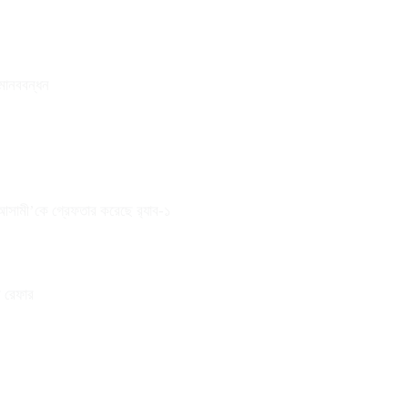
 মানববন্ধন
 আসামী’কে গ্রেফতার করেছে র‌্যাব-১
ে রেফার