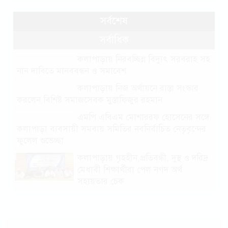
সর্বশেষ
সর্বাধিক
কলাপাড়ায় নিরবচ্ছিন্ন বিদ্যুৎ সরবরাহ সহ
নান দাবিতে মানববন্ধন ও সমাবেশ
কলাপাড়ায় নিজ অর্থায়নে রাস্তা সংস্কার
করলেন বিশিষ্ট সমাজসেবক মুস্তাফিজুর রহমান
এমপি এবিএম মোশাররফ হোসেনের সঙ্গে
কলাপাড়া ব্যবসায়ী সমবায় সমিতির নবনির্বাচিত নেতৃবৃন্দের
ফুলেল শুভেচ্ছা
কলাপাড়ায় গৃহহীন,প্রতিবন্ধী, দুস্থ ও দরিদ্র
মেধাবী শিক্ষার্থীরা পেল নগদ অর্থ
সহায়তার চেক
পটুয়াখালীতে পতিতালয় থেকে যুবকের
মরদেহ উদ্ধার
কলাপাড়ায় বিএনপি সভাপতির বিরুদ্ধে