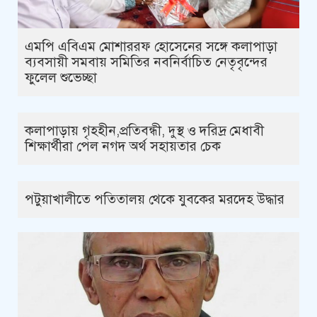
এমপি এবিএম মোশাররফ হোসেনের সঙ্গে কলাপাড়া
ব্যবসায়ী সমবায় সমিতির নবনির্বাচিত নেতৃবৃন্দের
ফুলেল শুভেচ্ছা
কলাপাড়ায় গৃহহীন,প্রতিবন্ধী, দুস্থ ও দরিদ্র মেধাবী
শিক্ষার্থীরা পেল নগদ অর্থ সহায়তার চেক
পটুয়াখালীতে পতিতালয় থেকে যুবকের মরদেহ উদ্ধার