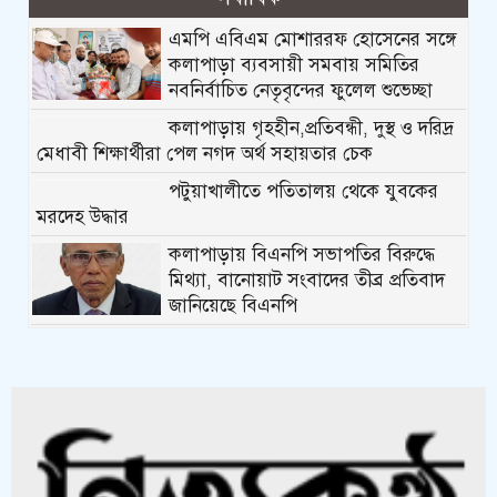
এমপি এবিএম মোশাররফ হোসেনের সঙ্গে
কলাপাড়া ব্যবসায়ী সমবায় সমিতির
নবনির্বাচিত নেতৃবৃন্দের ফুলেল শুভেচ্ছা
কলাপাড়ায় গৃহহীন,প্রতিবন্ধী, দুস্থ ও দরিদ্র
মেধাবী শিক্ষার্থীরা পেল নগদ অর্থ সহায়তার চেক
পটুয়াখালীতে পতিতালয় থেকে যুবকের
মরদেহ উদ্ধার
কলাপাড়ায় বিএনপি সভাপতির বিরুদ্ধে
মিথ্যা, বানোয়াট সংবাদের তীব্র প্রতিবাদ
জানিয়েছে বিএনপি
কলাপাড়ায় পাটাতন ভেঙ্গে পড়া সেই
মসজিদের সংস্কার কাজ শুরু
কলাপাড়ায় মুদি ব্যাবসায়ীর ওপর সন্ত্রাসী
হামলা, গুরুতর অবস্থায় বরিশালে রেফার
কলাপাড়ায় জমি নিয়ে হয়রানির অভিযোগে
সংবাদ সম্মেলন