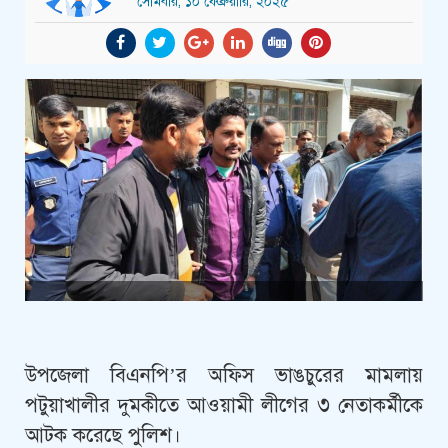
সোমবার, ১০ ফেব্রুয়ারি, ২০২৫
উপজেলা বিএনপি’র অফিস ভাঙচুরের মামলায়
পটুয়াখালীর দুমকীতে আওয়ামী লীগের ৩ নেতাকর্মীকে
আটক করেছে পুলিশ।