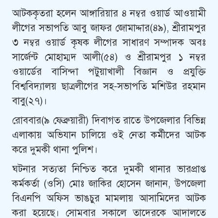
আটককৃতরা হলেন আঙ্গারিয়ার ৪ নম্বর ওয়ার্ড আওয়ামী
লীগের সভাপতি আবু জাফর জোমাদ্দার(৪৯), শ্রীরামপুর
৩ নম্বর ওয়ার্ড কৃষক লীগের সাধারণ সম্পাদক অবঃ
সার্জেন্ট মোহাম্মদ আলী(৫৪) ও শ্রীরামপুর ১ নম্বর
ওয়ার্ডের বাসিন্দা পটুয়াখালী বিজ্ঞান ও প্রযুক্তি
বিশ্ববিদ্যালয় ছাত্রলীগের সহ-সভাপতি মশিউর রহমান
বাবু(২৭)।
রোববার(৯ ফেব্রুয়ারী) দিবাগত রাতে উপজেলার বিভিন্ন
এলাকায় অভিযান চালিয়ে ওই নেতা কর্মীদের আটক
করে দুমকী থানা পুলিশ।
ঘটনার সত্যতা নিশ্চিত করে দুমকী থানার ভারপ্রাপ্ত
কর্মকর্তা (ওসি) মোঃ জাকির হোসেন জানান, উপজেলা
বিএনপি অফিস ভাঙচুর মামলায় আসামিদের আটক
করা হয়েছে। সোমবার সকালে তাদেরকে আদালতে