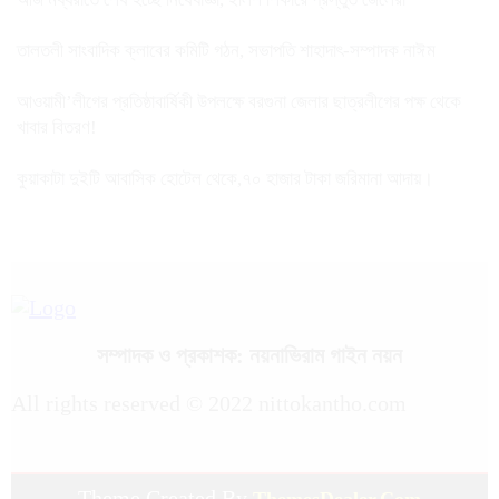
তালতলী সাংবাদিক ক্লাবের কমিটি গঠন, সভাপতি শাহাদাৎ-সম্পাদক নাঈম
আওয়ামী’লীগের প্রতিষ্ঠাবার্ষিকী উপলক্ষে বরগুনা জেলার ছাত্রলীগের পক্ষ থেকে
খাবার বিতরণ!
কুয়াকাটা দুইটি আবাসিক হোটেল থেকে,৭০ হাজার টাকা জরিমানা আদায়।
সম্পাদক ও প্রকাশক: নয়নাভিরাম গাইন নয়ন
All rights reserved © 2022 nittokantho.com
Theme Created By
ThemesDealer.Com