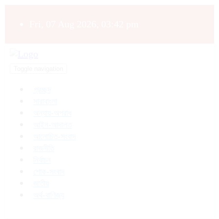
Fri, 07 Aug 2026, 03:42 pm
Toggle navigation
প্রচ্ছদ
সারাবাংলা
অন্যায়-অপরাধ
আইন-আদালত
আলোচিত-সংবাদ
রাজনীতি
নির্বাচন
শোক-সংবাদ
জাতীয়
অর্থ-বাণিজ্য