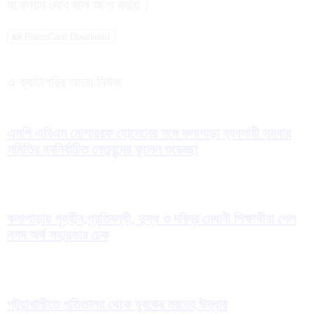
মনোনয়ন দেবে বলে আশা করছি।
📸 PhotoCard Download
এ ক্যাটাগরির আরো নিউজ
এমপি এবিএম মোশাররফ হোসেনের সঙ্গে কলাপাড়া ব্যবসায়ী সমবায়
সমিতির নবনির্বাচিত নেতৃবৃন্দের ফুলেল শুভেচ্ছা
কলাপাড়ায় গৃহহীন,প্রতিবন্ধী, দুস্থ ও দরিদ্র মেধাবী শিক্ষার্থীরা পেল
নগদ অর্থ সহায়তার চেক
পটুয়াখালীতে পতিতালয় থেকে যুবকের মরদেহ উদ্ধার