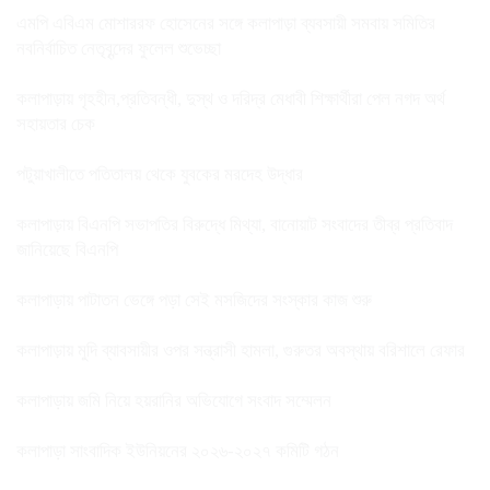
এমপি এবিএম মোশাররফ হোসেনের সঙ্গে কলাপাড়া ব্যবসায়ী সমবায় সমিতির
নবনির্বাচিত নেতৃবৃন্দের ফুলেল শুভেচ্ছা
কলাপাড়ায় গৃহহীন,প্রতিবন্ধী, দুস্থ ও দরিদ্র মেধাবী শিক্ষার্থীরা পেল নগদ অর্থ
সহায়তার চেক
পটুয়াখালীতে পতিতালয় থেকে যুবকের মরদেহ উদ্ধার
কলাপাড়ায় বিএনপি সভাপতির বিরুদ্ধে মিথ্যা, বানোয়াট সংবাদের তীব্র প্রতিবাদ
জানিয়েছে বিএনপি
কলাপাড়ায় পাটাতন ভেঙ্গে পড়া সেই মসজিদের সংস্কার কাজ শুরু
কলাপাড়ায় মুদি ব্যাবসায়ীর ওপর সন্ত্রাসী হামলা, গুরুতর অবস্থায় বরিশালে রেফার
কলাপাড়ায় জমি নিয়ে হয়রানির অভিযোগে সংবাদ সম্মেলন
কলাপাড়া সাংবাদিক ইউনিয়নের ২০২৬-২০২৭ কমিটি গঠন