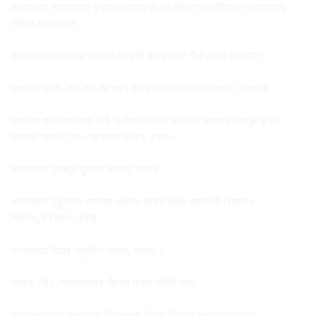
কলাপাড়ায় সত্তোরোর্ধ বৃদ্ধকে হত্যার ঘটনায় জড়িত সন্ত্রাসীদের গ্রেফতারের
দাবিতে মানববন্ধন
কলাপাড়ায় অনিয়মের তদন্তে সরকারি কর্মকর্তাকে বাঁধা দেয়ার অভিযোগ
বরগুনায় হত্যা-কাণ্ডের পর ধর্ষণ করার ঘটনায় মাদ্রাসা শিক্ষক গ্রেপ্তার
বরগুনায় পর্ণোগ্রাফীসহ নারী ও শিশু নির্যাতন আইনের মামলার ওয়ারেন্টভুক্ত
পলাতক আসামী’কে গ্রেফতার করেছে র‌্যাব-১
কলাপাড়ায় গৃহবধূর ঝুলন্ত মরদেহ উদ্ধার
কলাপাড়ায় দুর্বৃত্তের হামলায় গুরুতর আহত ব্রিক ব্যাবসায়ী রেজাউল
শিকদার,বরিশালে রেফার
কলাপাড়ায় বিয়ের অনুষ্ঠানে হামলা, আহত ১
বরগুনা পৌর স্বেচ্ছাসেবক লীগের পূর্ণাঙ্গ কমিটি গঠন
আজ মধ্যরাতে শেষ হচ্ছে নিষেধাজ্ঞা, ইলিশ শিকারে প্রস্তুত জেলেরা