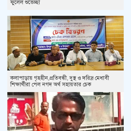
ফুলেল শুভেচ্ছা
কলাপাড়ায় গৃহহীন,প্রতিবন্ধী, দুস্থ ও দরিদ্র মেধাবী
শিক্ষার্থীরা পেল নগদ অর্থ সহায়তার চেক