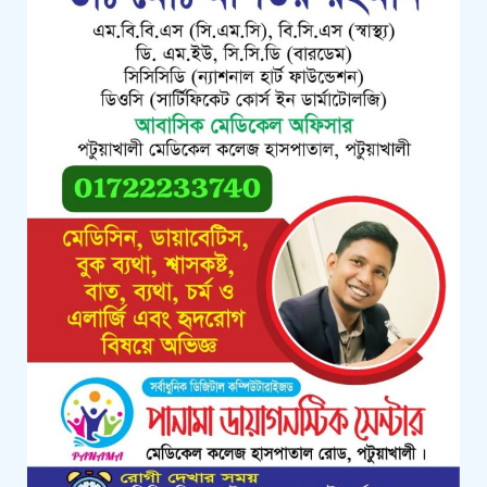
সহায়তার চেক
পটুয়াখালীতে পতিতালয় থেকে যুবকের
মরদেহ উদ্ধার
কলাপাড়ায় বিএনপি সভাপতির বিরুদ্ধে
মিথ্যা, বানোয়াট সংবাদের তীব্র প্রতিবাদ
জানিয়েছে বিএনপি
কলাপাড়ায় পাটাতন ভেঙ্গে পড়া সেই
মসজিদের সংস্কার কাজ শুরু
কলাপাড়ায় মুদি ব্যাবসায়ীর ওপর সন্ত্রাসী
হামলা, গুরুতর অবস্থায় বরিশালে রেফার
কলাপাড়ায় জমি নিয়ে হয়রানির অভিযোগে
সংবাদ সম্মেলন