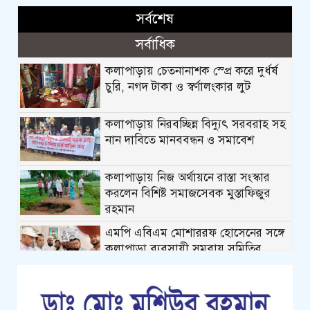
সর্বশেষ
সর্বাধিক
কলাপাড়ায় চেতনানাশক স্প্রে করে দুর্ধর্ষ
চুরি, নগদ টাকা ও স্বর্ণালংকার লুট
কলাপাড়ায় নিরবচ্ছিন্ন বিদ্যুৎ সরবরাহ সহ
নান দাবিতে মানববন্ধন ও সমাবেশ
কলাপাড়ায় নিজ অর্থায়নে রাস্তা সংস্কার
করলেন বিশিষ্ট সমাজসেবক মুস্তাফিজুর
রহমান
এমপি এবিএম মোশাররফ হোসেনের সঙ্গে
কলাপাড়া ব্যবসায়ী সমবায় সমিতির
নবনির্বাচিত নেতৃবৃন্দের ফুলেল শুভেচ্ছা
কলাপাড়ায় গৃহহীন,প্রতিবন্ধী, দুস্থ ও দরিদ্র
মেধাবী শিক্ষার্থীরা পেল নগদ অর্থ