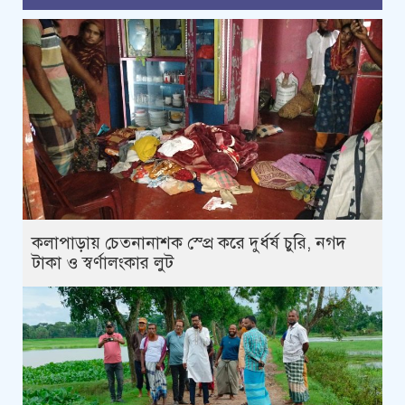
কলাপাড়ায় চেতনানাশক স্প্রে করে দুর্ধর্ষ চুরি, নগদ
টাকা ও স্বর্ণালংকার লুট