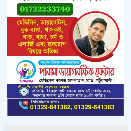
মিথ্যা, বানোয়াট সংবাদের তীব্র প্রতিবাদ
জানিয়েছে বিএনপি
কলাপাড়ায় পাটাতন ভেঙ্গে পড়া সেই
মসজিদের সংস্কার কাজ শুরু
কলাপাড়ায় মুদি ব্যাবসায়ীর ওপর সন্ত্রাসী
হামলা, গুরুতর অবস্থায় বরিশালে রেফার
কলাপাড়ায় জমি নিয়ে হয়রানির অভিযোগে
সংবাদ সম্মেলন