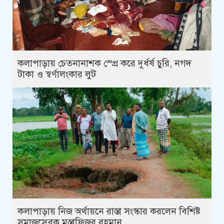
কলাপাড়ায় চেতনানাশক স্প্রে করে দুর্ধর্ষ চুরি, নগদ
টাকা ও স্বর্ণালংকার লুট
কলাপাড়ায় নিজ অর্থায়নে রাস্তা সংস্কার করলেন বিশিষ্ট
সমাজসেবক মুস্তাফিজুর রহমান