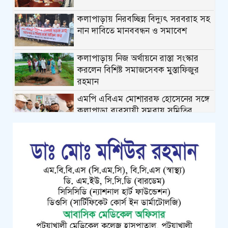
কলাপাড়ায় নিরবচ্ছিন্ন বিদ্যুৎ সরবরাহ সহ
নান দাবিতে মানববন্ধন ও সমাবেশ
কলাপাড়ায় নিজ অর্থায়নে রাস্তা সংস্কার
করলেন বিশিষ্ট সমাজসেবক মুস্তাফিজুর
রহমান
এমপি এবিএম মোশাররফ হোসেনের সঙ্গে
কলাপাড়া ব্যবসায়ী সমবায় সমিতির
নবনির্বাচিত নেতৃবৃন্দের ফুলেল শুভেচ্ছা
কলাপাড়ায় গৃহহীন,প্রতিবন্ধী, দুস্থ ও দরিদ্র
মেধাবী শিক্ষার্থীরা পেল নগদ অর্থ
সহায়তার চেক
পটুয়াখালীতে পতিতালয় থেকে যুবকের
মরদেহ উদ্ধার
কলাপাড়ায় বিএনপি সভাপতির বিরুদ্ধে