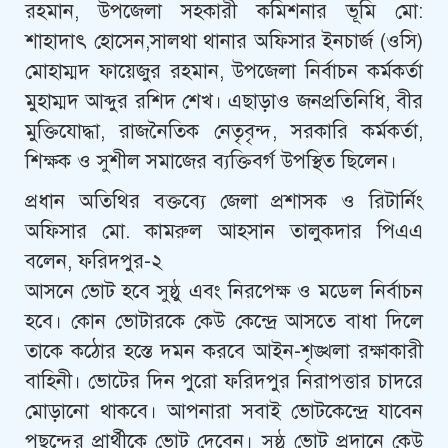
রহমান, উপজেলা সহকারী কমিশনার ভূমি মো:
শাহাদাৎ হোসেন,সালথা থানার অফিসার ইনচার্জ (ওসি)
মোহাম্মদ ফায়েজুর রহমান, উপজেলা নির্বাচন কর্মকর্তা
মুহাম্মদ আব্দুর রশিদ শেখ। এছাড়াও জনপ্রতিনিধি, বীর
মুক্তিযোদ্ধা, রাজনৈতিক নেতৃবৃন্দ, সরকারি কর্মকর্তা,
শিক্ষক ও সুশীল সমাজের ব্যক্তিবর্গ উপস্থিত ছিলেন।
প্রধান অতিথির বক্তব্যে জেলা প্রশাসক ও রিটার্নিং
অফিসার মো. কামরুল আহসান তালুকদার পিএএ
বলেন, ফরিদপুর-২
আসনে ভোট হবে সুষ্ঠু এবং নিরপেক্ষ ও মডেল নির্বাচন
হবে। কোন ভোটারকে কেউ কেন্দ্রে আসতে বাধা দিলে
তাকে কঠোর হস্তে দমন করবে আইন-শৃঙ্খলা রক্ষাকারী
বাহিনী। ভোটের দিন পুরো ফরিদপুর নিরাপত্তার চাদরে
মোড়ানো থাকবে। আপনারা সবাই ভোটকেন্দ্রে যাবেন
পছন্দের প্রার্থীকে ভোট দেবেন। সুষ্ঠু ভোট প্রদানে কেউ