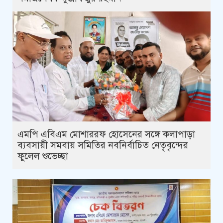
এমপি এবিএম মোশাররফ হোসেনের সঙ্গে কলাপাড়া
ব্যবসায়ী সমবায় সমিতির নবনির্বাচিত নেতৃবৃন্দের
ফুলেল শুভেচ্ছা